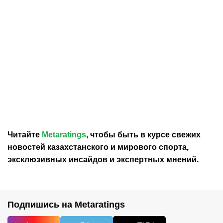
08.08.2026
14:18
04.08.2026
20:10
Президент АФА намерен
Месси пожертвовал 80
убедить Скалони
тысяч евро на
остаться в сборной
восстановление
Аргентины
пострадавшего от
пожаров региона
Испании
Читайте
Metaratings
, чтобы быть в курсе свежих
новостей
казахстанского
и мирового спорта,
эксклюзивных инсайдов и экспертных мнений.
Подпишись на Metaratings