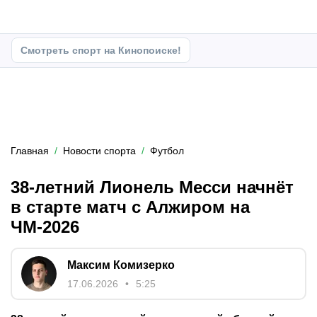
Смотреть спорт на Кинопоиске!
Главная
Новости спорта
Футбол
38-летний Лионель Месси начнёт
в старте матч с Алжиром на
ЧМ-2026
Максим Комизерко
17.06.2026
5:25