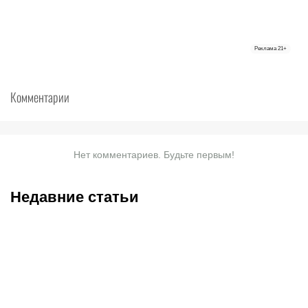
Реклама
21+
Комментарии
Нет комментариев. Будьте первым!
Недавние статьи