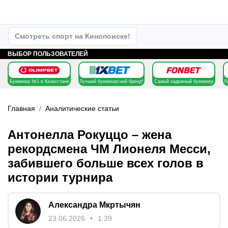
Смотреть спорт на Кинопоиске!
ВЫБОР ПОЛЬЗОВАТЕЛЕЙ
Букмекер №1 в Казахстане
Лучший букмекерский бренд*
Самый надежный букмекер
Л
Главная
Аналитические статьи
Антонелла Рокуццо – жена
рекордсмена ЧМ Лионеля Месси,
забившего больше всех голов в
истории турнира
Александра Мкртычян
23.06.2026
1:39