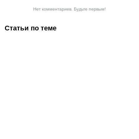
Нет комментариев. Будьте первым!
Статьи по теме
«Золотой мяч» Родри и
Нулевой Месси, момент
эпохальное достижение
величия Феррана:
Мбаппе: кого признали
Испания обыграла
лучшими игроками
Аргентину и завоевала
ЧМ-2026?
кубок чемпионов мира