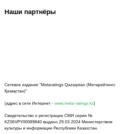
Наши партнёры
ФК «Кайрат»
ФК «Астана»
ФК «Тобол»
Сетевое издание "Metaratings Qazaqstan (Метарейтингс
Қазақстан)"
(адрес в сети Интернет -
www.meta-ratings.kz
)
Свидетельство о регистрации СМИ серия №
KZ06VPY00089840 выдано 29.03.2024 Министерством
культуры и информации Республики Казахстан.