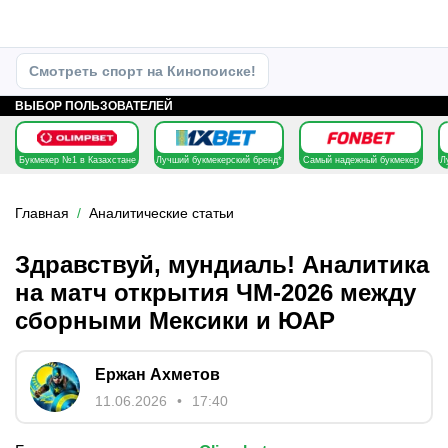
Смотреть спорт на Кинопоиске!
ВЫБОР ПОЛЬЗОВАТЕЛЕЙ
Букмекер №1 в Казахстане
Лучший букмекерский бренд*
Самый надежный букмекер
Л
Главная
Аналитические статьи
Здравствуй, мундиаль! Аналитика
на матч открытия ЧМ-2026 между
сборными Мексики и ЮАР
Ержан Ахметов
11.06.2026
17:40