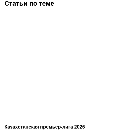
Статьи по теме
«Тобол» крупно проиграл
Где смотреть матч
«Партизану»: Казахстан
«Партизан» – «Тобол»
близок к потере ещё
онлайн в прямом эфире 7
одного клуба в
августа?
еврокубках
Казахстанская премьер-лига 2026