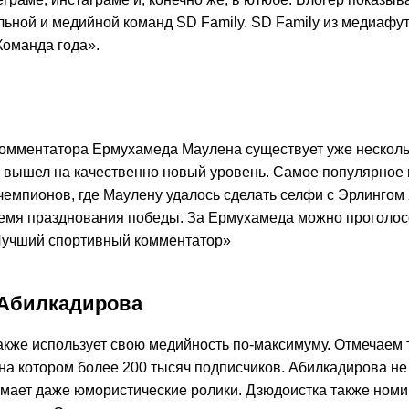
ьной и медийной команд SD Family. SD Family из медиафу
оманда года».
омментатора Ермухамеда Маулена существует уже несколько
 вышел на качественно новый уровень. Самое популярное 
чемпионов, где Маулену удалось сделать селфи с Эрлинго
ремя празднования победы. За Ермухамеда можно проголос
учший спортивный комментатор»
Абилкадирова
акже использует свою медийность по-максимуму. Отмечаем т
 на котором более 200 тысяч подписчиков. Абилкадирова не
имает даже юмористические ролики. Дзюдоистка также ном