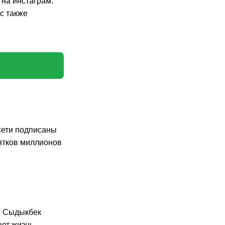
 на инстаграм.
с также
цсети подписаны
сятков миллионов
х. Сыдыкбек
ает жизнь