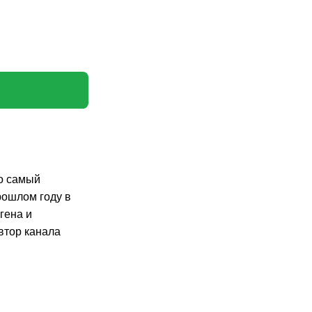
но самый
рошлом году в
гена и
втор канала