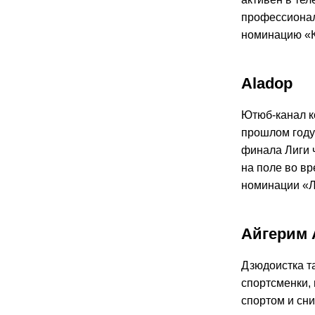
профессионал
номинацию «К
Aladop
Ютюб-канал к
прошлом году
финала Лиги 
на поле во в
номинации «Л
Айгерим 
Дзюдоистка т
спортсменки,
спортом и сн