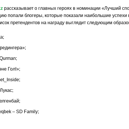
kz
рассказывает о главных героях в номинации «Лучший спо
ию попали блогеры, которые показали наибольшие успехи в
исок претендентов на награду выглядит следующим образо
a;
редингера»;
 Qurman;
не Гол!»;
t_Inside;
Лукас;
елгенбай;
yqbek – SD Family;