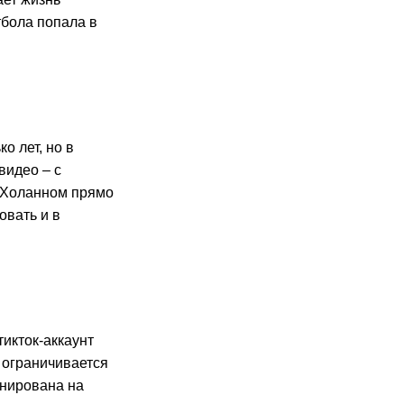
тбола попала в
 лет, но в
видео – с
м Холанном прямо
овать и в
икток-аккаунт
 ограничивается
инирована на