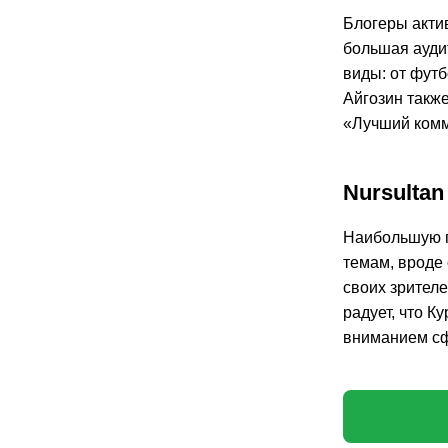
Блогеры актив
большая ауди
виды: от футб
Айгозин такж
«Лучший комм
Nursulta
Наибольшую п
темам, вроде
своих зрителе
радует, что 
вниманием сф