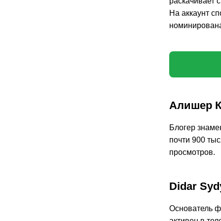
раскачивает с
На аккаунт с
номинирована
Алишер К
Блогер знамен
почти 900 тыс
просмотров.
Didar Syd
Основатель ф
активен в тел