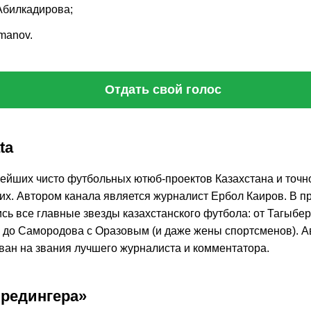
Абилкадирова;
manov.
Отдать свой голос
ta
нейших чисто футбольных ютюб-проектов Казахстана и точ
них. Автором канала является журналист Ербол Каиров. В п
сь все главные звезды казахстанского футбола: от Тагыбер
 до Самородова с Оразовым (и даже жены спортсменов). А
ван на звания лучшего журналиста и комментатора.
редингера»