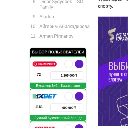
8
.
Didar Sydyqbek – SD
спорту.
Family
9
.
Aladop
10
.
Айгерим Абилкадирова
11
.
Arman Pirmanov
ВЫБОР ПОЛЬЗОВАТЕЛЕЙ
72
1 105 000 ₸
Букмекер №1 в Казахстане
1161
600 000 ₸
Лучший букмекерский бренд*