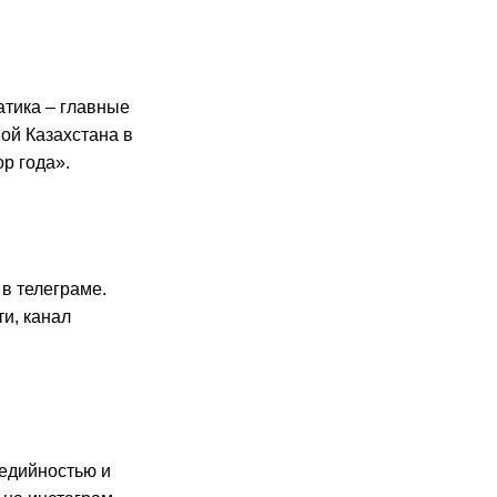
тика – главные
ой Казахстана в
р года».
в телеграме.
ти, канал
едийностью и