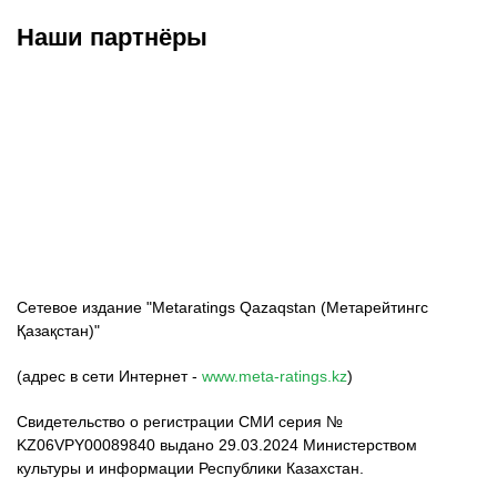
Наши партнёры
ФК «Кайрат»
ФК «Астана»
ФК «Тобол»
Сетевое издание "Metaratings Qazaqstan (Метарейтингс
Қазақстан)"
(адрес в сети Интернет -
www.meta-ratings.kz
)
Свидетельство о регистрации СМИ серия №
KZ06VPY00089840 выдано 29.03.2024 Министерством
культуры и информации Республики Казахстан.