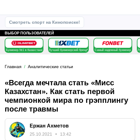
Смотреть спорт на Кинопоиске!
ВЫБОР ПОЛЬЗОВАТЕЛЕЙ
Букмекер №1 в Казахстане
Лучший букмекерский бренд*
Самый надежный букмекер
Л
Главная
Аналитические статьи
«Всегда мечтала стать «Мисс
Казахстан». Как стать первой
чемпионкой мира по грэпплингу
после травмы
Ержан Ахметов
25.10.2021
13:42