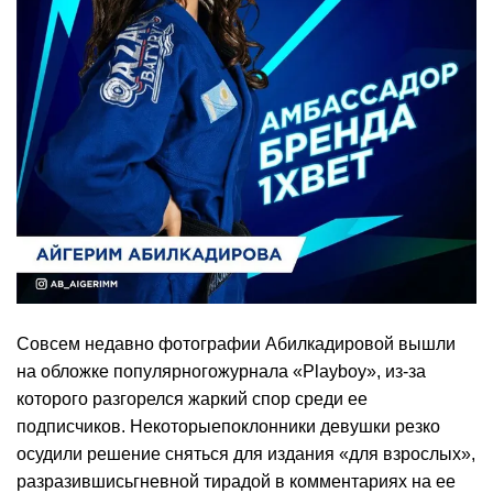
Совсем недавно фотографии Абилкадировой вышли
на обложке популярногожурнала «Playboy», из-за
которого разгорелся жаркий спор среди ее
подписчиков. Некоторыепоклонники девушки резко
осудили решение сняться для издания «для взрослых»,
разразившисьгневной тирадой в комментариях на ее