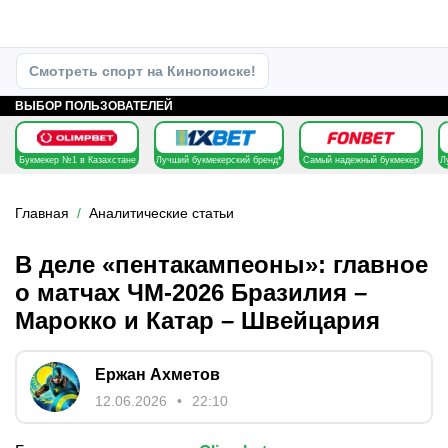
Смотреть спорт на Кинопоиске!
ВЫБОР ПОЛЬЗОВАТЕЛЕЙ
Букмекер №1 в Казахстане
Лучший букмекерский бренд*
Самый надежный букмекер
Л
Главная
Аналитические статьи
В деле «пентакампеоны»: главное
о матчах ЧМ-2026 Бразилия –
Марокко и Катар – Швейцария
Ержан Ахметов
12.06.2026
22:10