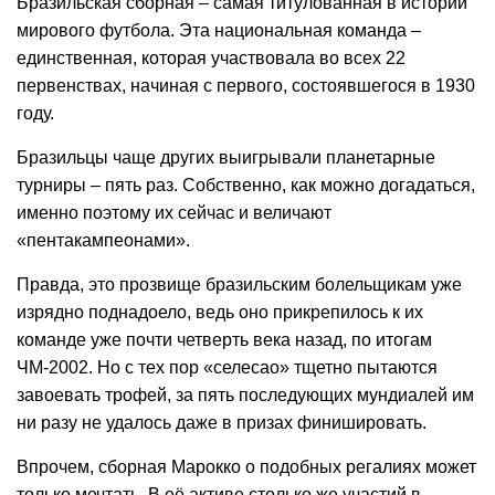
Бразильская сборная – самая титулованная в истории
мирового футбола. Эта национальная команда –
единственная, которая участвовала во всех 22
первенствах, начиная с первого, состоявшегося в 1930
году.
Бразильцы чаще других выигрывали планетарные
турниры – пять раз. Собственно, как можно догадаться,
именно поэтому их сейчас и величают
«пентакампеонами».
Правда, это прозвище бразильским болельщикам уже
изрядно поднадоело, ведь оно прикрепилось к их
команде уже почти четверть века назад, по итогам
ЧМ-2002. Но с тех пор «селесао» тщетно пытаются
завоевать трофей, за пять последующих мундиалей им
ни разу не удалось даже в призах финишировать.
Впрочем, сборная Марокко о подобных регалиях может
только мечтать. В её активе столько же участий в