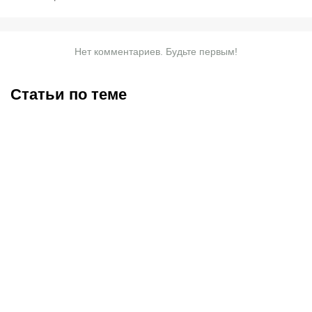
Нет комментариев. Будьте первым!
Статьи по теме
Саралапов – новый
С кем и когда играет
чемпион, Гусаров
Сатпаев за «Челси»:
сенсационно победил
полное расписание
Женисулы: итоги Naiza в
матчей лондонцев на
Китае
предсезонке-2026