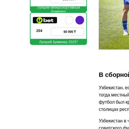
Лучший киберспортивный
букмекер
204
60 000 ₸
Лучший букмекер 2025*
В сборно
Узбекистан, е
тогда местный
футбол был к
столицах респ
Узбекистан в
советского фу