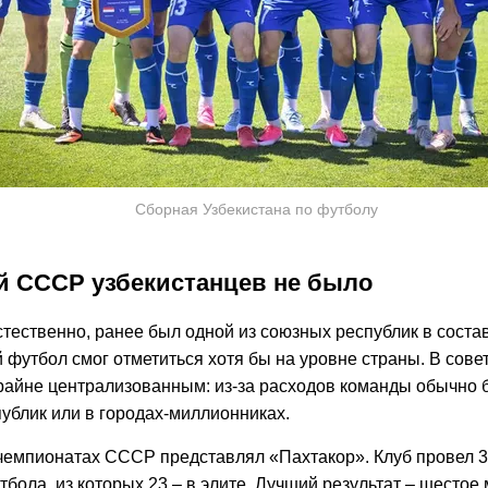
Сборная Узбекистана по футболу
й СССР узбекистанцев не было
стественно, ранее был одной из союзных республик в соста
 футбол смог отметиться хотя бы на уровне страны. В сове
райне централизованным: из-за расходов команды обычно 
ублик или в городах-миллионниках.
 чемпионатах СССР представлял «Пахтакор». Клуб провел 3
тбола, из которых 23 – в элите. Лучший результат – шестое 