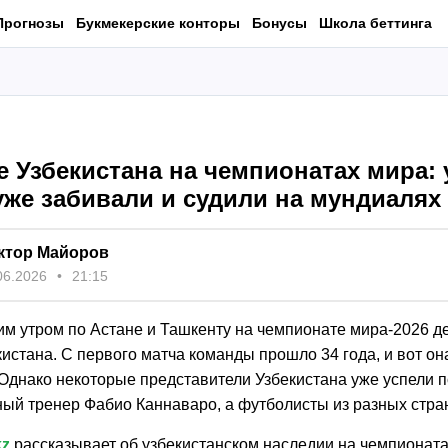
Прогнозы
Букмекерские конторы
Бонусы
Школа беттинга
е Узбекистана на чемпионатах мира:
уже забивали и судили на мундиалях
ктор Майоров
06.2026
21:15
им утром по Астане и Ташкенту на чемпионате мира-2026 д
истана. С первого матча команды прошло 34 года, и вот он
 Однако некоторые представители Узбекистана уже успели 
ный тренер Фабио Каннаваро, а футболисты из разных стран
kz
рассказывает об узбекистанском наследии на чемпионата