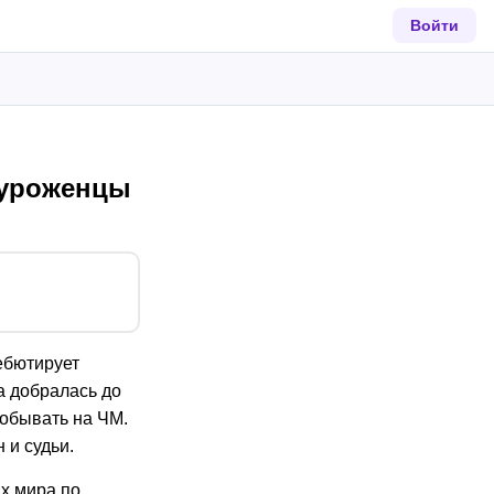
Войти
 уроженцы
ебютирует
а добралась до
побывать на ЧМ.
 и судьи.
х мира по