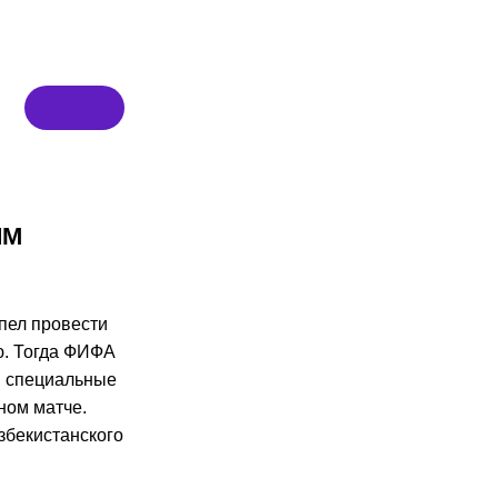
ЧМ
пел провести
ю. Тогда ФИФА
и специальные
ном матче.
збекистанского