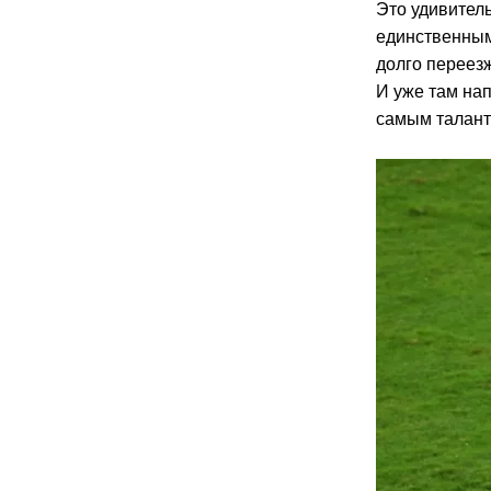
Это удивител
единственным
долго переез
И уже там на
самым талантл