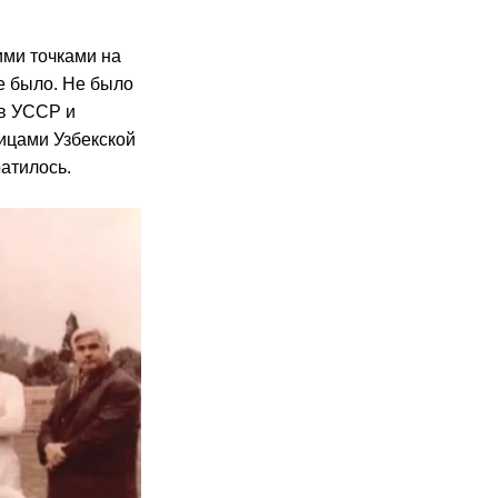
ими точками на
е было. Не было
 в УССР и
ицами Узбекской
атилось.