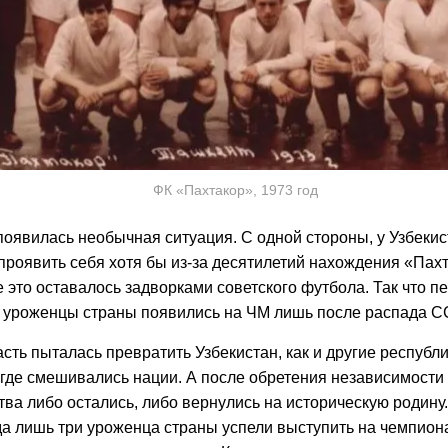
ФК «Пахтакор», 1973 год
появилась необычная ситуация. С одной стороны, у Узбеки
роявить себя хотя бы из-за десятилетий нахождения «Пахт
е это оставалось задворками советского футбола. Так что п
 уроженцы страны появились на ЧМ лишь после распада С
сть пыталась превратить Узбекистан, как и другие республ
, где смешивались нации. А после обретения независимости
ва либо остались, либо вернулись на историческую родину.
да лишь три уроженца страны успели выступить на чемпион