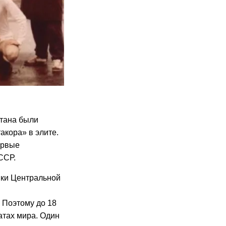
стана были
акора» в элите.
ервые
ССР.
ики Центральной
 Поэтому до 18
атах мира. Один