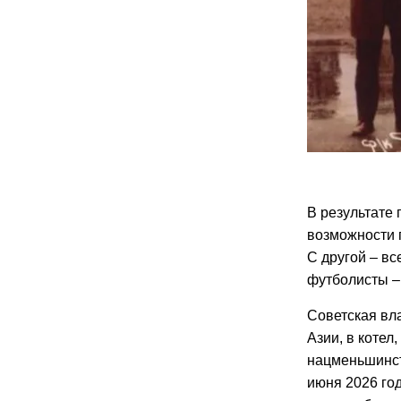
В результате 
возможности п
С другой – вс
футболисты –
Советская вла
Азии, в котел
нацменьшинст
июня 2026 го