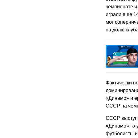
чемпионате и 
играли еще 14
мог сопернича
на долю клуба
Фактически ве
доминировани
«Динамо» и е
СССР на чемп
СССР выступа
«Динамо», кл
футболисты из