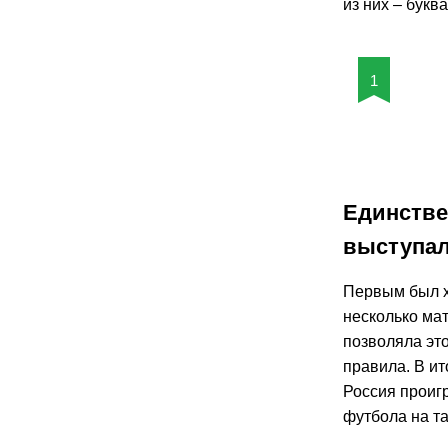
из них – букв
1
Единстве
выступал
Первым был х
несколько ма
позволяла эт
правила. В ит
Россия проиг
футбола на т