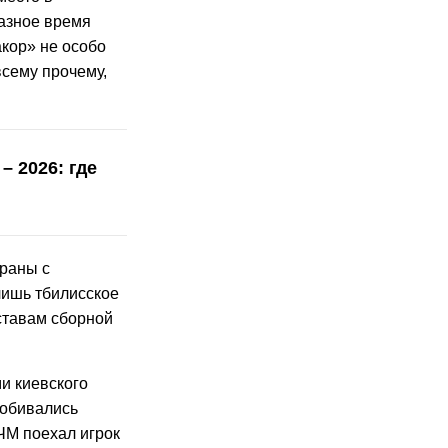
разное время
акор» не особо
всему прочему,
– 2026: где
траны с
лишь тбилисское
ставам сборной
и киевского
робивались
ЧМ поехал игрок