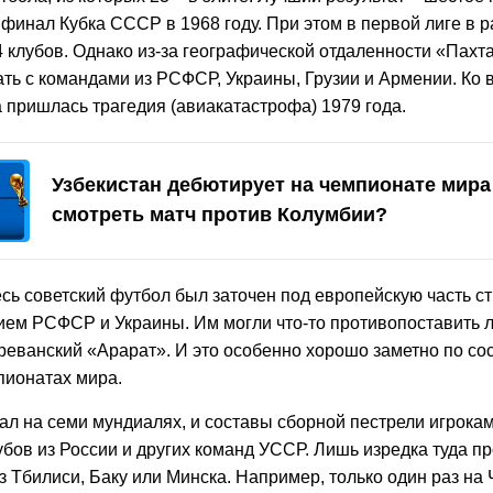
финал Кубка СССР в 1968 году. При этом в первой лиге в 
 клубов. Однако из-за географической отдаленности «Пахт
ть с командами из РСФСР, Украины, Грузии и Армении. Ко 
 пришлась трагедия (авиакатастрофа) 1979 года.
Узбекистан дебютирует на чемпионате мира 
смотреть матч против Колумбии?
сь советский футбол был заточен под европейскую часть с
ем РСФСР и Украины. Им могли что-то противопоставить 
реванский «Арарат». И это особенно хорошо заметно по со
ионатах мира.
л на семи мундиалях, и составы сборной пестрели игрокам
убов из России и других команд УССР. Лишь изредка туда п
 Тбилиси, Баку или Минска. Например, только один раз на 