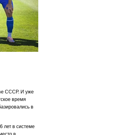
ве СССР. И уже
тское время
базировались в
6 лет в системе
место в