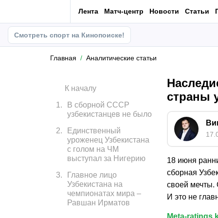
Лента
Матч-центр
Новости
Статьи
Смотреть спорт на Кинопоиске!
Главная
Аналитические статьи
Наследи
К началу
страны 
1
.
В сборной СССР
узбекистанцев не было
Ви
2
.
Единственный
17.
уроженец Узбекистана
с голом на ЧМ
выступал за Нигерию
18 июня ранн
сборная Узбек
3
.
Главное лицо
Узбекистана на
своей мечты.
чемпионатах мира –
И это не глав
Равшан Ирматов
Meta-ratings.