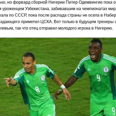
ьно, но форвард сборной Нигерии Питер Одемвингие пока о
 уроженцем Узбекистана, забивавшим на чемпионатах мира
жала по СССР, пока после распада страны не осела в Набе
падающего приметил ЦСКА. Вот только в будущем тренеры 
ивым, так что отец отправил молодого игрока в Нигерию.