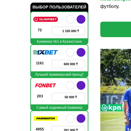
футболу.
ВЫБОР ПОЛЬЗОВАТЕЛЕЙ
72
1 105 000 ₸
Букмекер №1 в Казахстане
1161
600 000 ₸
Лучший букмекерский бренд*
203
50 000 ₸
Самый надежный букмекер
4955
201 000 ₸