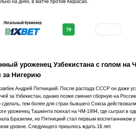
ально на днях, в матче против Кюрасао.
Легальный букмекер
?
79
Лучший букмекерский бренд*
нный уроженец Узбекистана с голом на 
 за Нигерию
авбек Андрей Пятницкий. После распада СССР он даже ус
тчей за Узбекистан, однако позже сменил сборную на Росси
о сделать, тем более для стран бывшего Союза действовал
оге уроженец Ташкента поехал на ЧМ-1994, где сыграл в од
рала Бразилии, но Пятницкий стал первым воспитанником у
аком уровне. Следующего пришлось ждать 16 лет.