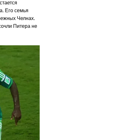
стается
. Его семья
режных Челнах.
сочли Питера не