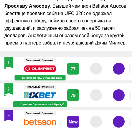
Ярославу Амосову
. Бывший чемпион Bellator Амосов
блестяще проявил себя на UFC 328: он одержал
эффектную победу, поймав своего соперника на
удушающий, и заслуженно забрал чек на 50 тысяч
долларов. Аналогичным образом свой бонус за крутой
прием в партере забрал и неувядающий Джим Миллер.
Легальный букмекер
1
?
77
Букмекер №1 в Казахстане
Легальный букмекер
2
?
79
Лучший букмекерский бренд*
Легальный букмекер
3
New