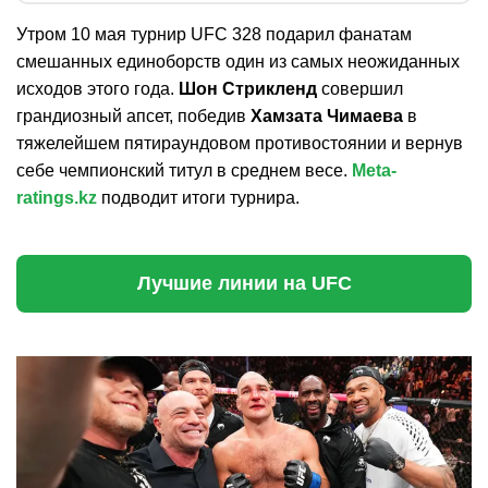
Утром 10 мая турнир UFC 328 подарил фанатам
смешанных единоборств один из самых неожиданных
исходов этого года.
Шон Стрикленд
совершил
грандиозный апсет, победив
Хамзата Чимаева
в
тяжелейшем пятираундовом противостоянии и вернув
себе чемпионский титул в среднем весе.
Meta-
ratings.kz
подводит итоги турнира.
Лучшие линии на UFC