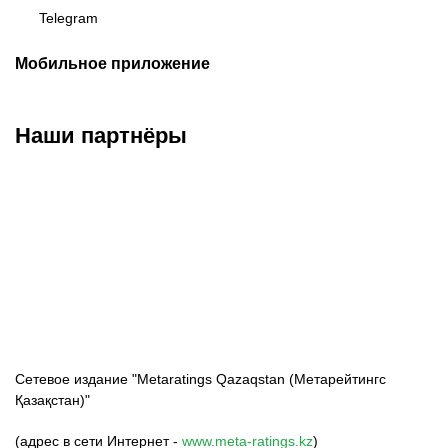
Telegram
Мобильное приложение
Наши партнёры
ФК «Кайрат»
ФК «Астана»
ФК «Тобол»
Сетевое издание "Metaratings Qazaqstan (Метарейтингс
Қазақстан)"
(адрес в сети Интернет -
www.meta-ratings.kz
)