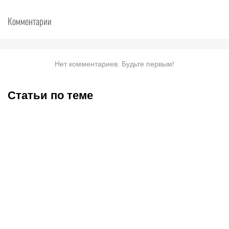
Комментарии
Нет комментариев. Будьте первым!
Статьи по теме
Титульные бои
UFC Fight Night 284:
Женисулы – Гусаров и
Гамрот встречает
Саралапов – Кенесбеков:
австралийский шторм,
анонс турнира Naiza в
Нургожай снова спасает