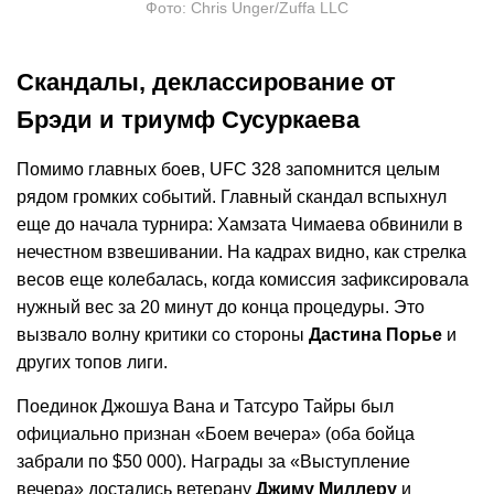
Фото: Chris Unger/Zuffa LLC
Скандалы, деклассирование от
Брэди и триумф Сусуркаева
Помимо главных боев, UFC 328 запомнится целым
рядом громких событий. Главный скандал вспыхнул
еще до начала турнира: Хамзата Чимаева обвинили в
нечестном взвешивании. На кадрах видно, как стрелка
весов еще колебалась, когда комиссия зафиксировала
нужный вес за 20 минут до конца процедуры. Это
вызвало волну критики со стороны
Дастина Порье
и
других топов лиги.
Поединок Джошуа Вана и Татсуро Тайры был
официально признан «Боем вечера» (оба бойца
забрали по $50 000).
Награды за «Выступление
вечера» достались ветерану
Джиму Миллеру
и