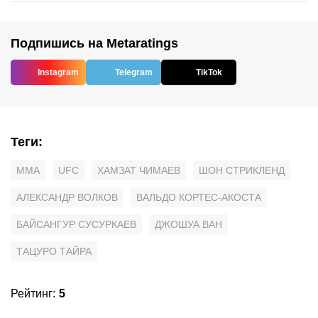
Подпишись на Metaratings
Instagram
Telegram
TikTok
Теги
:
MMA
UFC
ХАМЗАТ ЧИМАЕВ
ШОН СТРИКЛЕНД
АЛЕКСАНДР ВОЛКОВ
ВАЛЬДО КОРТЕС-АКОСТА
БАЙСАНГУР СУСУРКАЕВ
ДЖОШУА ВАН
ТАЦУРО ТАЙРА
Рейтинг
:
5