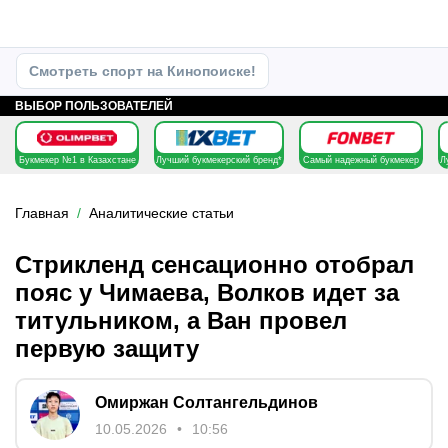
Смотреть спорт на Кинопоиске!
ВЫБОР ПОЛЬЗОВАТЕЛЕЙ
Букмекер №1 в Казахстане
Лучший букмекерский бренд*
Самый надежный букмекер
Л
Главная
Аналитические статьи
Стрикленд сенсационно отобрал
пояс у Чимаева, Волков идет за
титульником, а Ван провел
первую защиту
Омиржан Солтангельдинов
10.05.2026
10:56