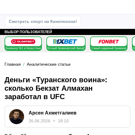
Смотреть спорт на Кинопоиске!
ВЫБОР ПОЛЬЗОВАТЕЛЕЙ
Букмекер №1 в Казахстане
Лучший букмекерский бренд*
Самый надежный букмекер
Л
Главная
Аналитические статьи
Деньги «Туранского воина»:
сколько Бекзат Алмахан
заработал в UFC
Арсен Ахметгалиев
26.06.2026
18:10