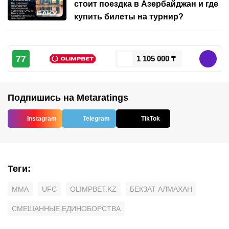
стоит поездка в Азербайджан и где
купить билеты на турнир?
77
1 105 000 ₸
Подпишись на Metaratings
Instagram
Telegram
TikTok
Теги
:
MMA
UFC
OLIMPBET.KZ
БЕКЗАТ АЛМАХАН
СМЕШАННЫЕ ЕДИНОБОРСТВА