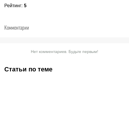
Рейтинг
:
5
Комментарии
Нет комментариев. Будьте первым!
Статьи по теме
С кем и когда играет
Нургожай спас карьеру в
Сатпаев за «Челси»:
UFC, Салкиллд