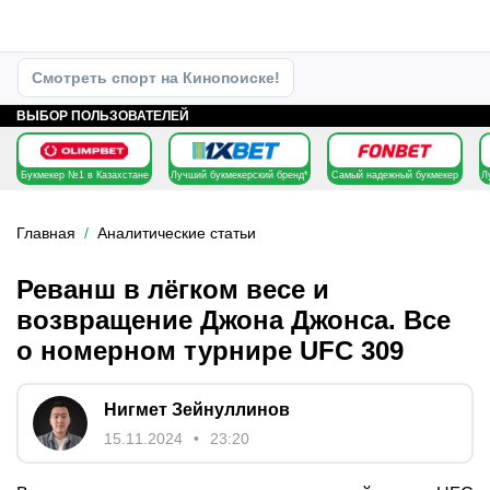
Смотреть спорт на Кинопоиске!
ВЫБОР ПОЛЬЗОВАТЕЛЕЙ
Букмекер №1 в Казахстане
Лучший букмекерский бренд*
Самый надежный букмекер
Л
Главная
Аналитические статьи
Реванш в лёгком весе и
возвращение Джона Джонса. Все
о номерном турнире UFC 309
Нигмет Зейнуллинов
15.11.2024
23:20