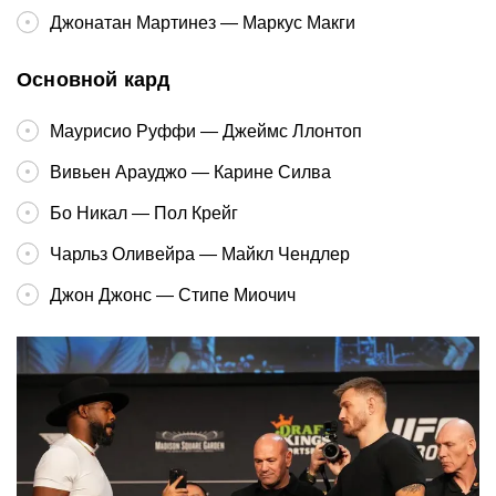
Джонатан Мартинез — Маркус Макги
Основной кард
Маурисио Руффи — Джеймс Ллонтоп
Вивьен Арауджо — Карине Силва
Бо Никал — Пол Крейг
Чарльз Оливейра — Майкл Чендлер
Джон Джонс — Стипе Миочич