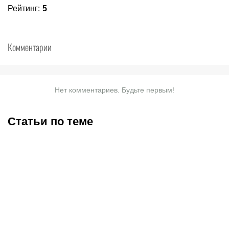
Рейтинг
:
5
Комментарии
Нет комментариев. Будьте первым!
Статьи по теме
UFC Fight Night 284:
Угроза монополии Даны
Гамрот встречает
Уайта: как слияние PFL и