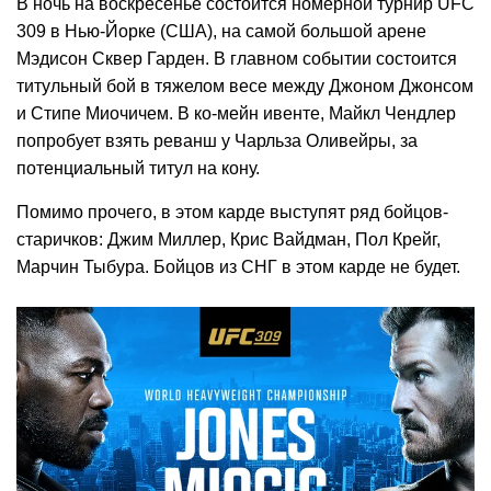
В ночь на воскресенье состоится номерной турнир UFC
309 в Нью-Йорке (США), на самой большой арене
Мэдисон Сквер Гарден. В главном событии состоится
титульный бой в тяжелом весе между Джоном Джонсом
и Стипе Миочичем. В ко-мейн ивенте, Майкл Чендлер
попробует взять реванш у Чарльза Оливейры, за
потенциальный титул на кону.
Помимо прочего, в этом карде выступят ряд бойцов-
старичков: Джим Миллер, Крис Вайдман, Пол Крейг,
Марчин Тыбура. Бойцов из СНГ в этом карде не будет.