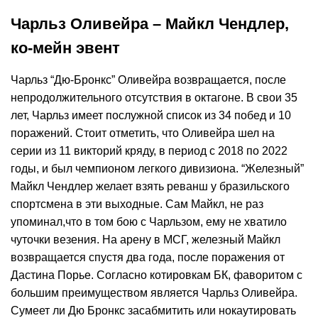
Чарльз Оливейра – Майкл Чендлер,
ко-мейн эвент
Чарльз “Дю-Бронкс” Оливейра возвращается, после
непродолжительного отсутствия в октагоне. В свои 35
лет, Чарльз имеет послужной список из 34 побед и 10
поражений. Стоит отметить, что Оливейра шел на
серии из 11 викторий кряду, в период с 2018 по 2022
годы, и был чемпионом легкого дивизиона. “Железный”
Майкл Чендлер желает взять реванш у бразильского
спортсмена в эти выходные. Сам Майкл, не раз
упоминал,что в том бою с Чарльзом, ему не хватило
чуточки везения. На арену в МСГ, железный Майкл
возвращается спустя два года, после поражения от
Дастина Порье. Согласно котировкам БК, фаворитом с
большим преимуществом является Чарльз Оливейра.
Сумеет ли Дю Бронкс засабмитить или нокаутировать