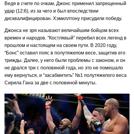
Ведя в счете по очкам, Джонс применил запрещенный
удар (12:6), из за чего и был впоследствии
дисквалифицирован. Хэмиллтону присудили победу.
Джонса не зря называют величайшим бойцом всех
времен и народов. “Костлявый” перебил всех легенд в
прошлом и настоящем на своем пути. В 2020 году,
“Бонс” оставил пояс в полутяжелом весе, защитив его
трижды. Далее, у него были проблемы с законом, и он
не дрался три с половиной года, но это не помешало
ему вернуться, и “засабмитить” №1 полутяжелого веса
Сирила Гана за две с половиной минуты.