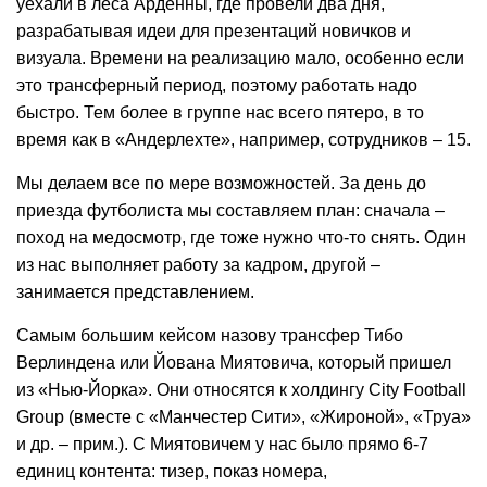
уехали в леса Арденны, где провели два дня,
разрабатывая идеи для презентаций новичков и
визуала. Времени на реализацию мало, особенно если
это трансферный период, поэтому работать надо
быстро. Тем более в группе нас всего пятеро, в то
время как в «Андерлехте», например, сотрудников – 15.
Мы делаем все по мере возможностей. За день до
приезда футболиста мы составляем план: сначала –
поход на медосмотр, где тоже нужно что-то снять. Один
из нас выполняет работу за кадром, другой –
занимается представлением.
Самым большим кейсом назову трансфер Тибо
Верлиндена или Йована Миятовича, который пришел
из «Нью-Йорка». Они относятся к холдингу City Football
Group (вместе с «Манчестер Сити», «Жироной», «Труа»
и др. – прим.). С Миятовичем у нас было прямо 6-7
единиц контента: тизер, показ номера,