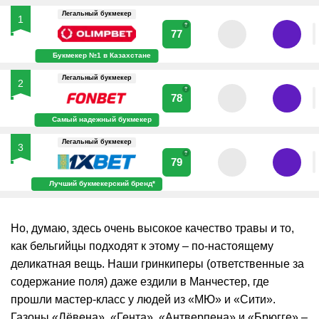
Легальный букмекер
1
?
77
Букмекер №1 в Казахстане
Легальный букмекер
2
?
78
Самый надежный букмекер
Легальный букмекер
3
?
79
Лучший букмекерский бренд*
Но, думаю, здесь очень высокое качество травы и то,
как бельгийцы подходят к этому – по-настоящему
деликатная вещь. Наши гринкиперы (ответственные за
содержание поля) даже ездили в Манчестер, где
прошли мастер-класс у людей из «МЮ» и «Сити».
Газоны «Лёвена», «Гента», «Антверпена» и «Брюгге» –