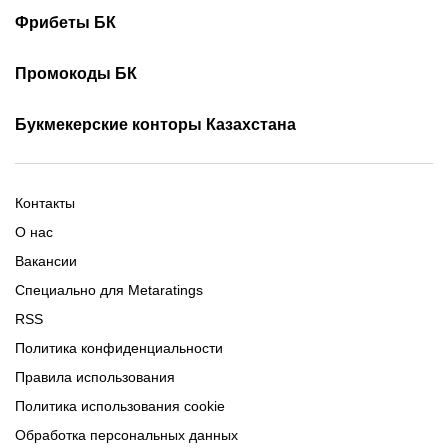
Турнирная таблица КПЛ
Скачать 1хБет
Скачать Фонбет
Фрибеты БК
Скачать ОлимпБет
Скачать Ubet
Фрибеты 1xbet
Фрибеты без депозита
Скачать Париматч
Промокоды БК
Фрибет Олимпбет
Фрибеты за регистрацию
Промокоды Олимп Бет
Промокоды Ubet
Букмекерские конторы Казахстана
Промокод 1xBet
Промокоды Тенниси
Обзор Олимпбет
Обзор Ubet
Промокоды Париматч
Обзор 1xBet
Обзор Ойнабет
Контакты
Обзор Париматч
Обзор Тенниси
О нас
Вакансии
Специально для Metaratings
RSS
Политика конфиденциальности
Правила использования
Политика использования cookie
Обработка персональных данных