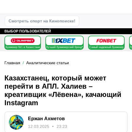
Смотреть спорт на Кинопоиске!
ВЫБОР ПОЛЬЗОВАТЕЛЕЙ
Букмекер №1 в Казахстане
Лучший букмекерский бренд*
Самый надежный букмекер
Л
Главная
Аналитические статьи
Казахстанец, который может
перейти в АПЛ. Халиев –
креативщик «Лёвена», качающий
Instagram
Ержан Ахметов
12.03.2025
23:23