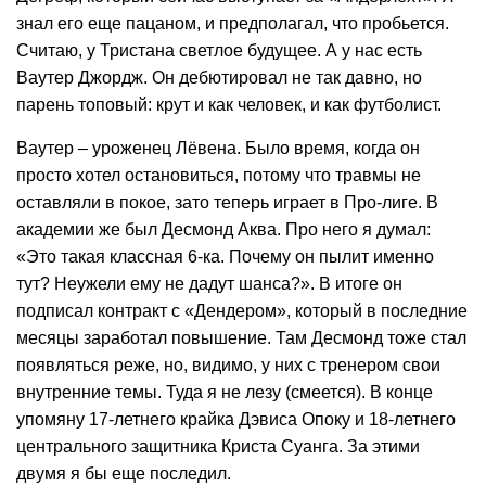
знал его еще пацаном, и предполагал, что пробьется.
Считаю, у Тристана светлое будущее. А у нас есть
Ваутер Джордж. Он дебютировал не так давно, но
парень топовый: крут и как человек, и как футболист.
Ваутер – уроженец Лёвена. Было время, когда он
просто хотел остановиться, потому что травмы не
оставляли в покое, зато теперь играет в Про-лиге. В
академии же был Десмонд Аква. Про него я думал:
«Это такая классная 6-ка. Почему он пылит именно
тут? Неужели ему не дадут шанса?». В итоге он
подписал контракт с «Дендером», который в последние
месяцы заработал повышение. Там Десмонд тоже стал
появляться реже, но, видимо, у них с тренером свои
внутренние темы. Туда я не лезу (смеется). В конце
упомяну 17-летнего крайка Дэвиса Опоку и 18-летнего
центрального защитника Криста Суанга. За этими
двумя я бы еще последил.