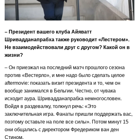
– Президент вашего клуба Айяватт
Шривадданапрабха также руководит «Лестером».
Не взаимодействовали друг с другом? Какой он в
жизни?
– Он приезжал на последний матч прошлого сезона
против «Вестерло», и мне надо было сделать целое
aftermovie: показать визит президента и то, чем он
вообще занимался в Бельгии. Честно, от чувака
исходит аура. Шривадданапрабха немногословен.
Войдя в раздевалку, толкнул речь: «Это
заключительная игра. Фанаты пришли поддержать вас,
поэтому оставьте на поле все силы». Потом минут 15
они общались с директором Фредериком ван ден
Стином.