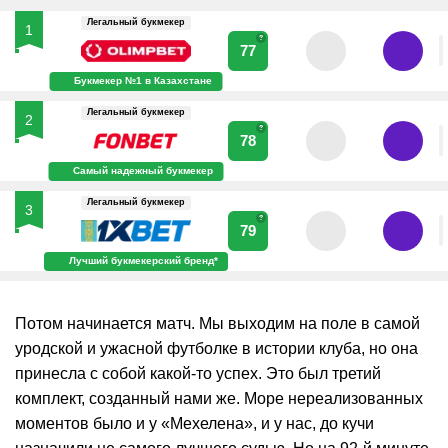
Легальный букмекер
1
?
77
Букмекер №1 в Казахстане
Легальный букмекер
2
?
78
Самый надежный букмекер
Легальный букмекер
3
?
79
Лучший букмекерский бренд*
Потом начинается матч. Мы выходим на поле в самой
уродской и ужасной футболке в истории клуба, но она
принесла с собой какой-то успех. Это был третий
комплект, созданный нами же. Море нереализованных
моментов было и у «Мехелена», и у нас, до кучи