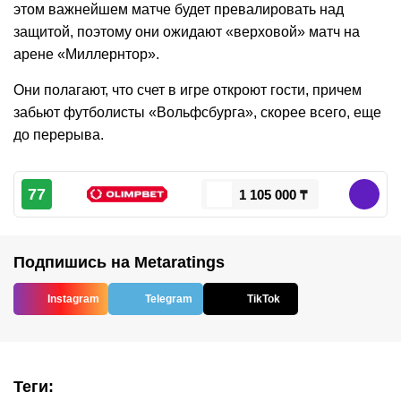
этом важнейшем матче будет превалировать над
защитой, поэтому они ожидают «верховой» матч на
арене «Миллернтор».
Они полагают, что счет в игре откроют гости, причем
забьют футболисты «Вольфсбурга», скорее всего, еще
до перерыва.
77
1 105 000 ₸
Подпишись на Metaratings
Instagram
Telegram
TikTok
Теги
: