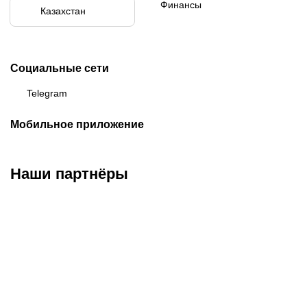
Финансы
Казахстан
Социальные сети
Telegram
Мобильное приложение
Наши партнёры
ФК «Кайрат»
ФК «Астана»
ФК «Тобол»