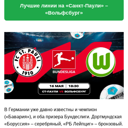
Лучшие линии на «Санкт-Паули» –
«Вольфсбург»
В Германии уже давно известны и чемпион
(«Бавария»), и оба призера Бундеслиги. Дортмундская
«Боруссия» – серебряный, «РБ Лейпциг» – бронзовый.