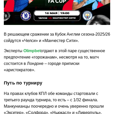
В решающем сражении за Кубок Англии сезона-2025/26
сойдутся «Челси» и «Манчестер Сити».
Эксперты
Olimpbet
отдают в этой паре существенное
предпочтение «горожанам», несмотря на то, матч
состоится в Лондоне – городе приписки
«аристократов».
Путь по турниру
На правах клубов КПЛ обе команды стартовали с
третьего раунда турнира, то есть – с 1/32 финала.
Манкунианцы поочередно и очень уверенно прошли
«Эксетер», «Солфорд», «Ньюкасл» и «Ливерпуль»,