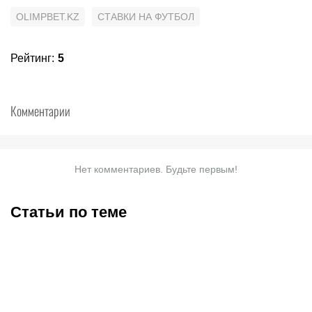
OLIMPBET.KZ
СТАВКИ НА ФУТБОЛ
Рейтинг
:
5
Комментарии
Нет комментариев. Будьте первым!
Статьи по теме