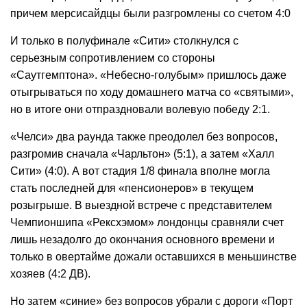
причем мерсисайдцы были разгромлены со счетом 4:0
И только в полуфинале «Сити» столкнулся с
серьезным сопротивлением со стороны
«Саутгемптона». «Небесно-голубым» пришлось даже
отыгрываться по ходу домашнего матча со «святыми»,
но в итоге они отпраздновали волевую победу 2:1.
«Челси» два раунда также преодолел без вопросов,
разгромив сначала «Чарльтон» (5:1), а затем «Халл
Сити» (4:0). А вот стадия 1/8 финала вполне могла
стать последней для «пенсионеров» в текущем
розыгрыше. В выездной встрече с представителем
Чемпионшипа «Рексхэмом» лондонцы сравняли счет
лишь незадолго до окончания основного времени и
только в овертайме дожали оставшихся в меньшинстве
хозяев (4:2 ДВ).
Но затем «синие» без вопросов убрали с дороги «Порт