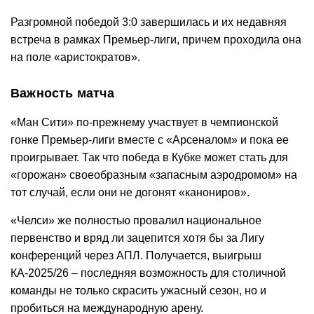
Разгромной победой 3:0 завершилась и их недавняя
встреча в рамках Премьер-лиги, причем проходила она
на поле «аристократов».
Важность матча
«Ман Сити» по-прежнему участвует в чемпионской
гонке Премьер-лиги вместе с «Арсеналом» и пока ее
проигрывает. Так что победа в Кубке может стать для
«горожан» своеобразным «запасным аэродромом» на
тот случай, если они не догонят «канониров».
«Челси» же полностью провалил национальное
первенство и вряд ли зацепится хотя бы за Лигу
конференций через АПЛ. Получается, выигрыш
КА-2025/26 – последняя возможность для столичной
команды не только скрасить ужасный сезон, но и
пробиться на международную арену.