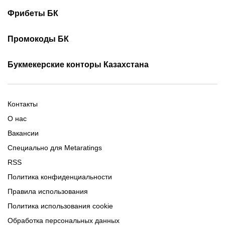
Турнирная таблица КПЛ
Скачать 1хБет
Скачать Фонбет
Фрибеты БК
Скачать ОлимпБет
Скачать Ubet
Фрибеты 1xbet
Фрибеты без депозита
Скачать Париматч
Промокоды БК
Фрибет Олимпбет
Фрибеты за регистрацию
Промокоды Олимп Бет
Промокоды Ubet
Букмекерские конторы Казахстана
Промокод 1xBet
Промокоды Тенниси
Обзор Олимпбет
Обзор Ubet
Промокоды Париматч
Обзор 1xBet
Обзор Ойнабет
Контакты
Обзор Париматч
Обзор Тенниси
О нас
Вакансии
Специально для Metaratings
RSS
Политика конфиденциальности
Правила использования
Политика использования cookie
Обработка персональных данных