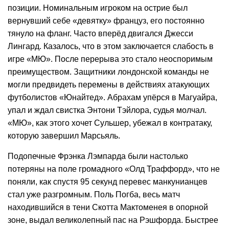
позиции. Номинальным игроком на острие был
вернувший себе «девятку» француз, его постоянно
тянуло на фланг. Часто вперёд двигался Джесси
Лингард. Казалось, что в этом заключается слабость в
игре «МЮ». После перерыва это стало неоспоримым
преимуществом. Защитники лондонской команды не
могли предвидеть перемены в действиях атакующих
футболистов «Юнайтед». Абрахам упёрся в Магуайра,
упал и ждал свистка Энтони Тэйлора, судья молчал.
«МЮ», как этого хочет Сульшер, убежал в контратаку,
которую завершил Марсьяль.
Подопечные Фрэнка Лэмпарда были настолько
потеряны на поле громадного «Олд Траффорд», что не
поняли, как спустя 95 секунд перевес манкунианцев
стал уже разгромным. Поль Погба, весь матч
находившийся в тени Скотта Мактоменея в опорной
зоне, выдал великолепный пас на Рэшфорда. Быстрее