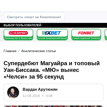
Смотреть спорт на Кинопоиске!
ВЫБОР ПОЛЬЗОВАТЕЛЕЙ
Букмекер №1 в Казахстане
Лучший букмекерский бренд*
Самый надежный букмекер
Л
Главная
Аналитические статьи
Супердебют Магуайра и топовый
Уан-Биссака. «МЮ» вынес
«Челси» за 95 секунд
Вардан Арутюнян
12.08.2019
0:08