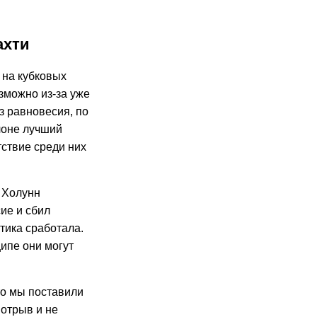
ахти
 на кубковых
зможно из-за уже
з равновесия, по
лоне лучший
тствие среди них
р Холунн
сие и сбил
тика сработала.
ципе они могут
то мы поставили
 отрыв и не