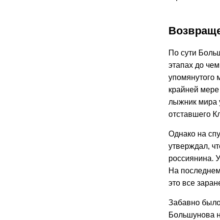
Возвраще
По сути Больш
этапах до че
упомянутого 
крайней мере 
лыжник мира 
отставшего К
Однако на сп
утверждал, чт
россиянина. 
На последнем 
это все заран
Забавно было
Большунова на