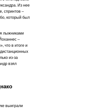
ександра. Из нее
е, спринтов –
ебо, который был
мя лыжниками
 Йоханнес –
, что в итоге и
а дистанционных
лько из-за
андр взял
днако
уке выиграли