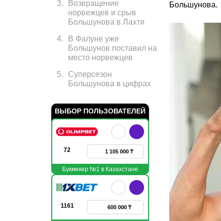
3
.
Возвращение
Большунова.
норвежцев и срыв
Большунова в Лахти
4
.
В Фалуне уже
Большунов поставил на
место норвежцев
5
.
Суперсезон
Большунова в цифрах
ВЫБОР ПОЛЬЗОВАТЕЛЕЙ
72
1 105 000 ₸
Букмекер №1 в Казахстане
1161
600 000 ₸