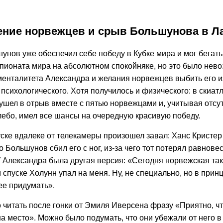
ние норвежцев и срыв Большунова в Л
унов уже обеспечил себе победу в Кубке мира и мог бегать
мпионата мира на абсолютном спокойняке, но это было нево
менталитета Александра и желания норвежцев выбить его и
психологического. Хотя получилось и физического: в скиат
ушел в отрыв вместе с пятью норвежцами и, учитывая отсу
лебо, имел все шансы на очередную красивую победу.
уске вдалеке от телекамеры произошел завал: Ханс Кристе
о Большунов сбил его с ног, из-за чего тот потерял равнове
У Александра была другая версия: «Сегодня норвежская так
спуске Холунн упал на меня. Ну, не специально, но в прин
ее придумать».
 читать после гонки от Эмиля Иверсена фразу «Приятно, ч
 место». Можно было подумать, что они убежали от него в