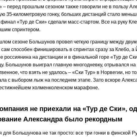
» – перед прошлым сезоном также говорили не в пользу Ал
ую 35-километровую гонку, больших дистанций стало меньш
финал «Тур де Ски» сделали масс-стартом. Все на руку Кл
учшим спринтером.
шлом сезоне Большунов провел четкую границу между дву
 сам способен финишировать в спринтах сразу за Клебо, а
е россиянина на дистанции и в финальной горе «Тур де Ски»
цу. Большунов выиграл главную многодневку, отрывался н
твенное, что взять не удалось – «Ски Тур» в Норвегии, но то
ала с выбором лыж на последнем этапе. Зато вскоре Алекс
рестижнейшем холменколенском марафоне.
омпания не приехали на «Тур де Ски», о
вание Александра было рекордным
 для Большунова не так просто: все три гонки в финской Р