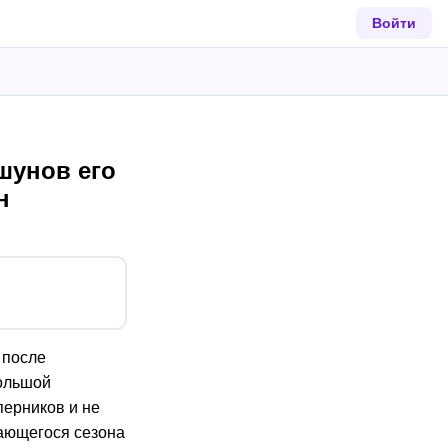
Войти
шунов его
н
 после
Большой
перников и не
ающегося сезона