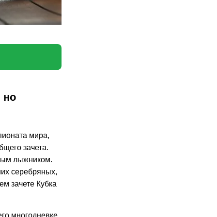
 но
пионата мира,
бщего зачета.
орым лыжником.
них серебряных,
ем зачете Кубка
его многодневке