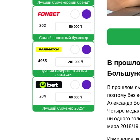
Лучший букмекерский бренд*
202
50 000 ₸
Самый надежный букмекер
4955
В прошло
201 000 ₸
Лучший киберспортивный
Большуно
букмекер
В прошлом лы
поэтому без в
204
60 000 ₸
Александр Бо
Лучший букмекер 2025*
Четыре медал
ни одного зол
мира 2018/19.
Изменения, к