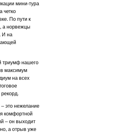
икации мини-тура
а четко
ке. По пути к
), а норвежцы
. И на
ывающей
ий триумф нашего
ев максимум
диум на всех
тоговое
 рекорд.
 – это нежелание
ля комфортной
ий – он выходит
но, а отрыв уже