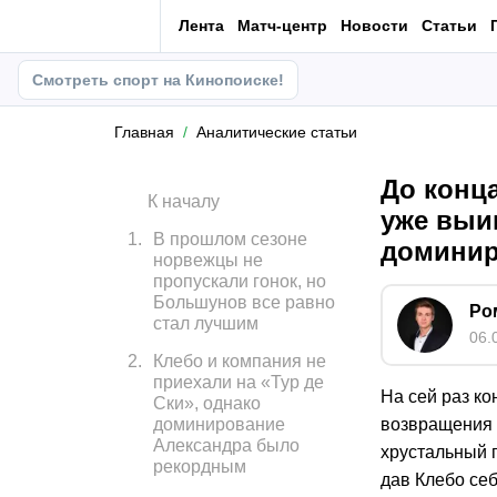
Лента
Матч-центр
Новости
Статьи
Смотреть спорт на Кинопоиске!
Главная
Аналитические статьи
До конца
К началу
уже выи
1
.
В прошлом сезоне
доминир
норвежцы не
пропускали гонок, но
Большунов все равно
Ро
стал лучшим
06.
2
.
Клебо и компания не
приехали на «Тур де
На сей раз ко
Ски», однако
доминирование
возвращения 
Александра было
хрустальный 
рекордным
дав Клебо себ