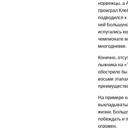
норвежцы, а 
проиграл Клеб
подводился к 
ней Большунов
испугались ко
чемпионате м
многодневке.
Конечно, отс
лыжника на «
обострило бы 
восьми этапах
преимущество 
На примере н
выкладыватьс
жизни. Большу
побеждать и п
огромен.