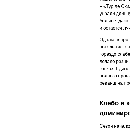
– «Тур де Ски
убрали длинн
больше, даже 
и остается л
Однако в про
поколения: он
гораздо слабе
делало разни
гонках. Единс
полного пров
реванш на п
Клебо и к
доминиро
Сезон начался