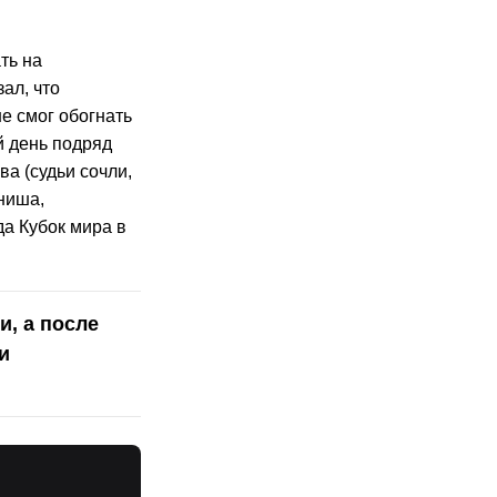
ть на
ал, что
е смог обогнать
й день подряд
а (судьи сочли,
ниша,
да Кубок мира в
, а после
и