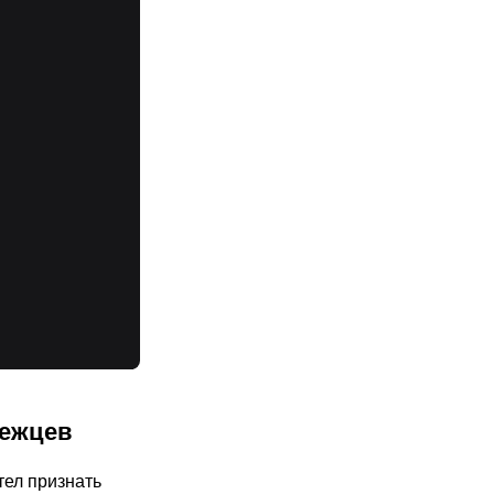
вежцев
тел признать