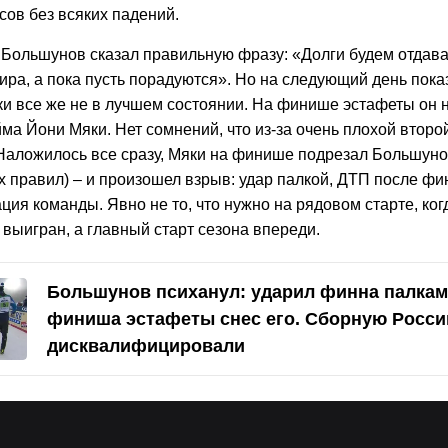
сов без всяких падений.
, Большунов сказал правильную фразу: «Долги будем отдава
ра, а пока пусть порадуются». Но на следующий день показ
ки все же не в лучшем состоянии. На финише эстафеты он н
а Йони Мяки. Нет сомнений, что из-за очень плохой второ
Наложилось все сразу, Мяки на финише подрезал Большунов
х правил) – и произошел взрыв: удар палкой, ДТП после фи
ия команды. Явно не то, что нужно на рядовом старте, ког
выигран, а главный старт сезона впереди.
Большунов психанул: ударил финна палками
финиша эстафеты снес его. Сборную Росси
дисквалифицировали