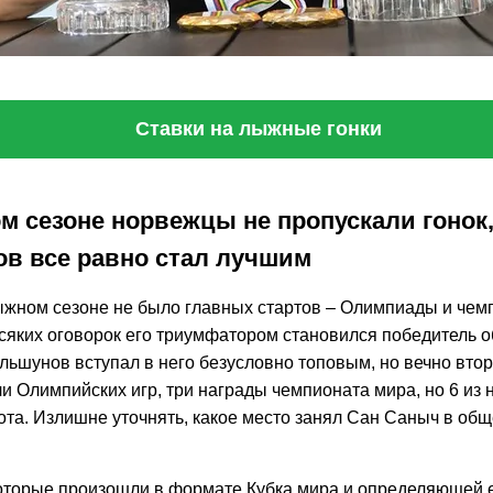
Ставки на лыжные гонки
м сезоне норвежцы не пропускали гонок,
в все равно стал лучшим
жном сезоне не было главных стартов – Олимпиады и чем
сяких оговорок его триумфатором становился победитель о
льшунов вступал в него безусловно топовым, но вечно вт
и Олимпийских игр, три награды чемпионата мира, но 6 из 
ота. Излишне уточнять, какое место занял Сан Саныч в общ
оторые произошли в формате Кубка мира и определяющей 