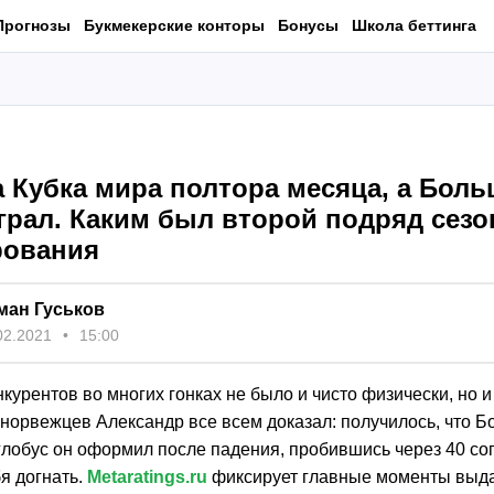
Прогнозы
Букмекерские конторы
Бонусы
Школа беттинга
 Кубка мира полтора месяца, а Боль
грал. Каким был второй подряд сезо
ования
ман Гуськов
02.2021
15:00
нкурентов во многих гонках не было и чисто физически, но и
норвежцев Александр все всем доказал: получилось, что 
глобус он оформил после падения, пробившись через 40 со
я догнать.
Metaratings.ru
фиксирует главные моменты выд