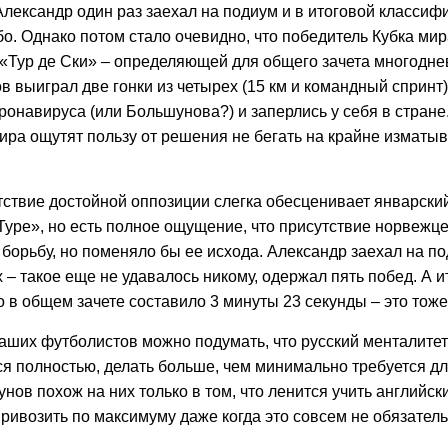
Александр один раз заехал на подиум и в итоговой классиф
о. Однако потом стало очевидно, что победитель Кубка мир
«Тур де Ски» – определяющей для общего зачета многоднев
 выиграл две гонки из четырех (15 км и командный спринт
ронавируса (или Большунова?) и заперлись у себя в стране
ира ощутят пользу от решения не бегать на крайне измат
утствие достойной оппозиции слегка обесценивает январск
Туре», но есть полное ощущение, что присутствие норвежц
борьбу, но поменяло бы ее исхода. Александр заехал на по
 – такое еще не удавалось никому, одержал пять побед. А и
в общем зачете составило 3 минуты 23 секунды – это тоже
аших футболистов можно подумать, что русский менталитет
я полностью, делать больше, чем минимально требуется д
нов похож на них только в том, что ленится учить английск
ривозить по максимуму даже когда это совсем не обязатель