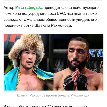
Автор
Meta-ratings.kz
приводит слова действующего
чемпиона полусреднего веса UFС, чьи планы плохо
совпадают с желанием общественности увидеть его
поединок против Шавката Рахмонова.
Шавкат Рахмонов против Белала Мухаммада
В весовой категории до 77 килограммов снова