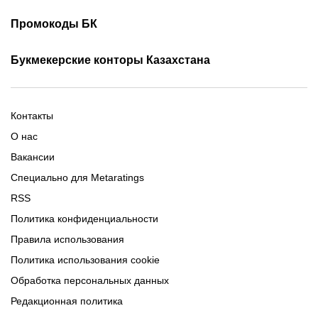
Скачать Ubet
Фрибеты 1xbet
Фрибеты без депозита
Скачать Париматч
Промокоды БК
Фрибет Олимпбет
Фрибеты за регистрацию
Промокоды Олимп Бет
Промокоды Ubet
Букмекерские конторы Казахстана
Промокод 1xBet
Промокоды Тенниси
Обзор Олимпбет
Обзор Ubet
Промокоды Париматч
Обзор 1xBet
Обзор Ойнабет
Контакты
Обзор Париматч
Обзор Тенниси
О нас
Вакансии
Специально для Metaratings
RSS
Политика конфиденциальности
Правила использования
Политика использования cookie
Обработка персональных данных
Редакционная политика