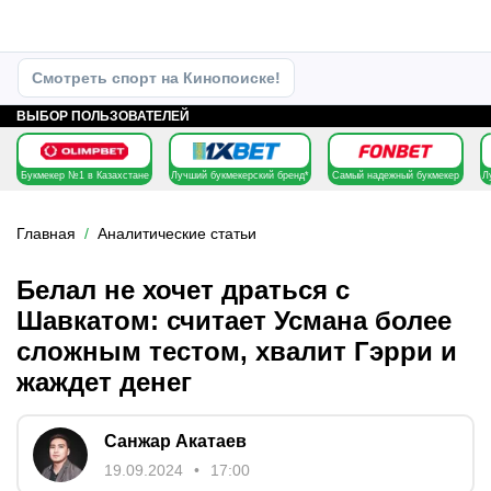
Смотреть спорт на Кинопоиске!
ВЫБОР ПОЛЬЗОВАТЕЛЕЙ
Букмекер №1 в Казахстане
Лучший букмекерский бренд*
Самый надежный букмекер
Л
Главная
Аналитические статьи
Белал не хочет драться с
Шавкатом: считает Усмана более
сложным тестом, хвалит Гэрри и
жаждет денег
Санжар Акатаев
19.09.2024
17:00