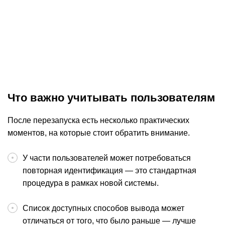
Акции
Призы
Подробнее
Подроб
Подробнее
Получить
Получит
Фрибет
Открыть промокод
бонус
Что важно учитывать пользователям
После перезапуска есть несколько практических
моментов, на которые стоит обратить внимание.
У части пользователей может потребоваться
повторная идентификация — это стандартная
процедура в рамках новой системы.
Список доступных способов вывода может
отличаться от того, что было раньше — лучше