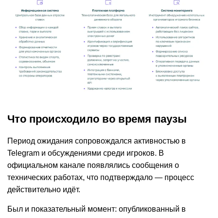
Что происходило во время паузы
Период ожидания сопровождался активностью в
Telegram и обсуждениями среди игроков. В
официальном канале появлялись сообщения о
технических работах, что подтверждало — процесс
действительно идёт.
Был и показательный момент: опубликованный в