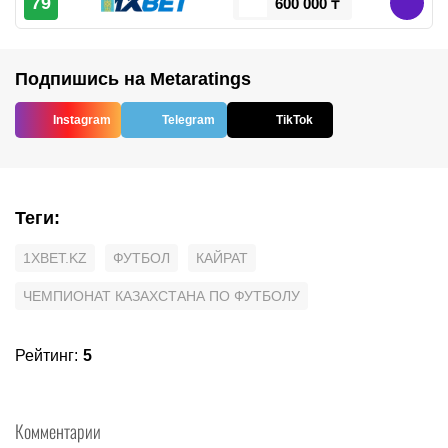
79
600 000 ₸
Подпишись на Metaratings
Instagram
Telegram
TikTok
Теги
:
1XBET.KZ
ФУТБОЛ
КАЙРАТ
ЧЕМПИОНАТ КАЗАХСТАНА ПО ФУТБОЛУ
Рейтинг
:
5
Комментарии