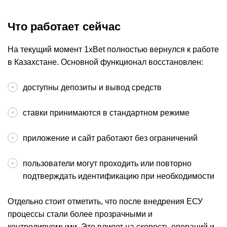
Что работает сейчас
На текущий момент 1xBet полностью вернулся к работе
в Казахстане. Основной функционал восстановлен:
доступны депозиты и вывод средств
ставки принимаются в стандартном режиме
приложение и сайт работают без ограничений
пользователи могут проходить или повторно
подтверждать идентификацию при необходимости
Отдельно стоит отметить, что после внедрения ЕСУ
процессы стали более прозрачными и
контролируемыми. Это влияет на скорость операций и