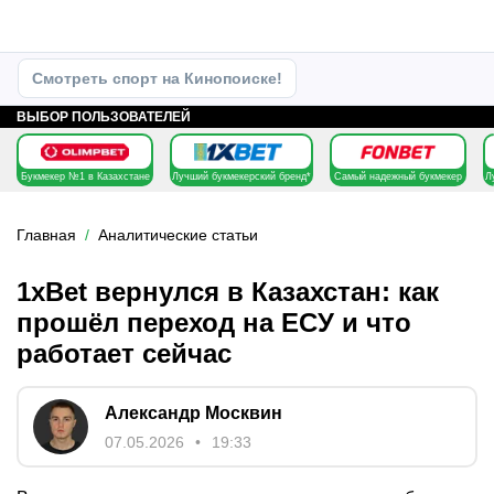
Смотреть спорт на Кинопоиске!
ВЫБОР ПОЛЬЗОВАТЕЛЕЙ
Букмекер №1 в Казахстане
Лучший букмекерский бренд*
Самый надежный букмекер
Л
Главная
Аналитические статьи
1xBet вернулся в Казахстан: как
прошёл переход на ЕСУ и что
работает сейчас
Александр Москвин
07.05.2026
19:33