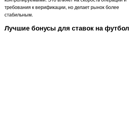
требования к верификации, но делает рынок более
стабильным.
Лучшие бонусы для ставок на футбол
Промокод
:
SuperMeta
До окон
дней
1xBet KZ дарит
Акция C
до 300000
Point в 
Эксклюзив
тенге за
KZ — ф
первый
до 150 
Промокод в 1xBet KZ:
депозит
KZT и
бонус до 600000 тенге
розыгр
за регистрацию
Фрибеты
суперпр
Фрибеты
За депозит
За депозит
за ставк
киберсп