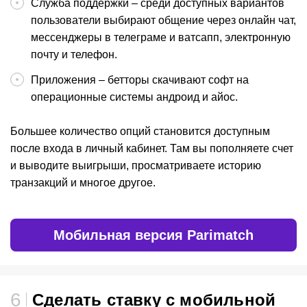
Служба поддержки – среди доступных вариантов
пользователи выбирают общение через онлайн чат,
мессенджеры в телеграме и ватсапп, электронную
почту и телефон.
Приложения – бетторы скачивают софт на
операционные системы андроид и айос.
Большее количество опций становится доступным
после входа в личный кабинет. Там вы пополняете счет
и выводите выигрыши, просматриваете историю
транзакций и многое другое.
Мобильная версия Parimatch
6
Сделать ставку с мобильной