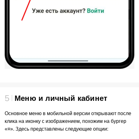
5
Меню и личный кабинет
Основное меню в мобильной версии открывают после
клика на иконку с изображением, похожим на бургер
«≡». Здесь представлены следующие опции: