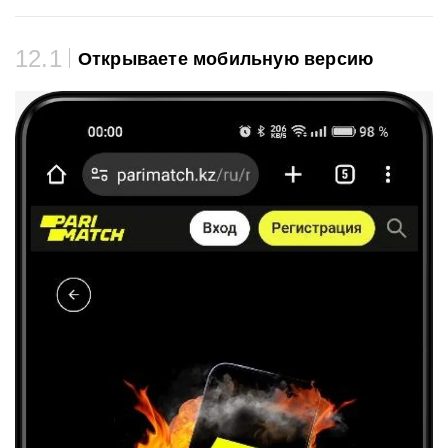
12.1
Открываете мобильную версию