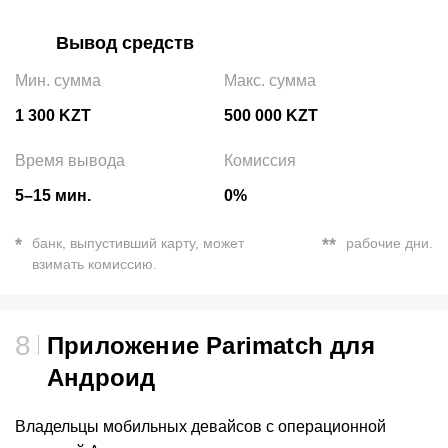
Вывод средств
Мин. сумма
Макс. сумма
1 300 KZT
500 000 KZT
Время вывода
Комиссия
5–15 мин.
0%
*
**
банк, выпустивший карту, может
рабочие дни.
взимать комиссию.
8
Приложение Parimatch для
Андроид
Владельцы мобильных девайсов с операционной