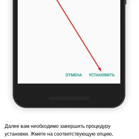
Далее вам необходимо завершить процедуру
установки. Жмете на соответствующую опцию,