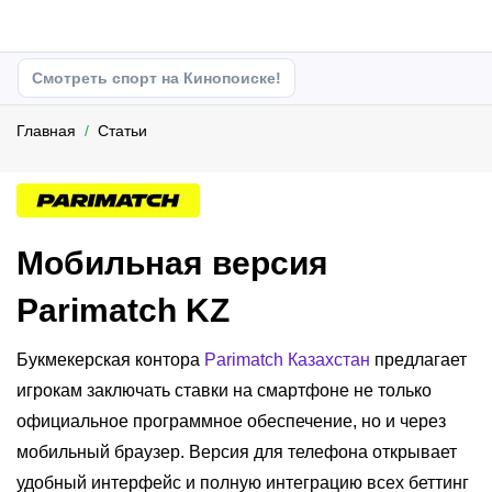
Смотреть спорт на Кинопоиске!
Главная
Статьи
Мобильная версия
Parimatch KZ
Букмекерская контора
Parimatch Казахстан
предлагает
игрокам заключать ставки на смартфоне не только
официальное программное обеспечение, но и через
мобильный браузер. Версия для телефона открывает
удобный интерфейс и полную интеграцию всех беттинг