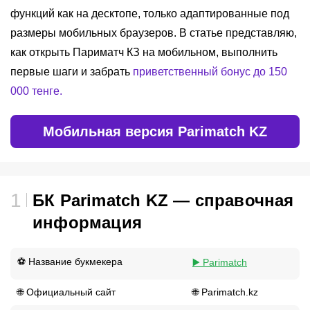
функций как на десктопе, только адаптированные под
размеры мобильных браузеров. В статье представляю,
как открыть Париматч КЗ на мобильном, выполнить
первые шаги и забрать
приветственный бонус до 150
000 тенге.
Мобильная версия Parimatch KZ
1
БК Parimatch KZ — справочная
информация
⚽ Название букмекера
▶️ Parimatch
🌐 Официальный сайт
🌐 Parimatch.kz