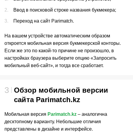
Ввод в поисковой строке названия букмекера;
Переход на сайт Parimatch.
На вашем устройстве автоматическим образом
откроется мобильная версия букмекерской конторы.
Если же это по какой-то причине не произошло, в
настройках браузера выберите опцию «Запросить
мобильный веб-сайт», и тогда все сработает.
3
Обзор мобильной версии
сайта Parimatch.kz
Мобильная версия
Parimatch.kz
– аналогична
десктопному варианту. Небольшие отличия
представлены в дизайне и интерфейсе.