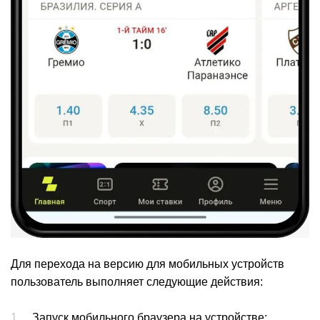
Для перехода на версию для мобильных устройств
пользователь выполняет следующие действия:
Запуск мобильного браузера на устройстве;