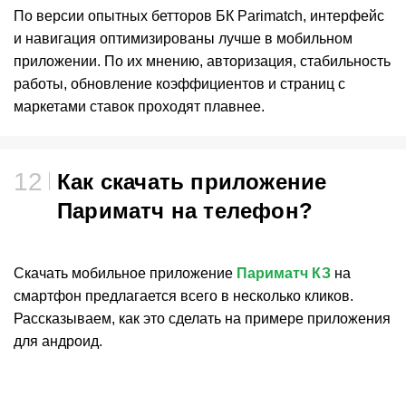
По версии опытных бетторов БК Parimatch, интерфейс
и навигация оптимизированы лучше в мобильном
приложении. По их мнению, авторизация, стабильность
работы, обновление коэффициентов и страниц с
маркетами ставок проходят плавнее.
12
Как скачать приложение
Париматч на телефон?
Скачать мобильное приложение
Париматч КЗ
на
смартфон предлагается всего в несколько кликов.
Рассказываем, как это сделать на примере приложения
для андроид.