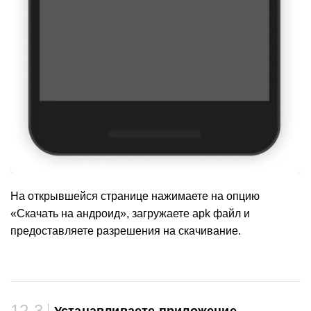
На открывшейся странице нажимаете на опцию
«Скачать на андроид», загружаете apk файл и
предоставляете разрешения на скачивание.
12.3