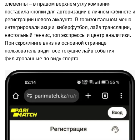
элементы – в правом верхнем углу компания
поставила кнопки для авторизации в личном кабинете и
регистрации нового аккаунта. В горизонтальном меню
интегрировали акции, киберфутбол, лайв трансляции,
настольный теннис, топ экспрессы и центр аналитики.
При скроллинге вниз на основной странице
пользователь видит все текущие лайв события,
фильтрованные по виду спорта.