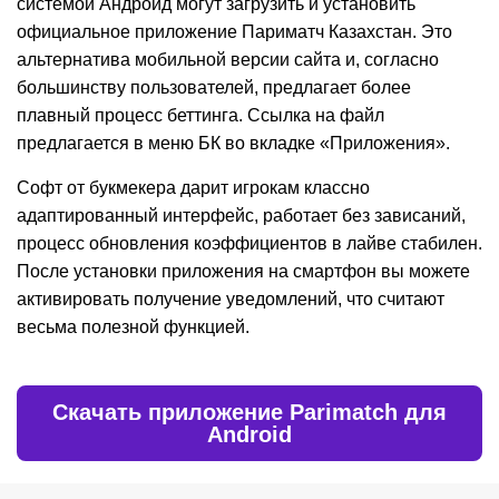
системой Андроид могут загрузить и установить
официальное приложение Париматч Казахстан. Это
альтернатива мобильной версии сайта и, согласно
большинству пользователей, предлагает более
плавный процесс беттинга. Ссылка на файл
предлагается в меню БК во вкладке «Приложения».
Софт от букмекера дарит игрокам классно
адаптированный интерфейс, работает без зависаний,
процесс обновления коэффициентов в лайве стабилен.
После установки приложения на смартфон вы можете
активировать получение уведомлений, что считают
весьма полезной функцией.
Скачать приложение Parimatch для
Android