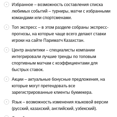
Избранное – возможность составления списка
любимых событий – турниры, матчи с избранными
командами или спортсменами.
Топ экспресс – в этом разделе собраны экспресс-
прогнозы, на которые чаще всего делают ставки
игроки на сайте Париматч Казахстан.
Центр аналитики – специалисты компании
интегрировали лучшие тренды по топовым
спортивным матчам с коэффициентами для
быстрых ставок.
Акции – актуальные бонусные предложения, на
которые могут претендовать все
зарегистрированные клиенты букмекера.
Язык – возможность изменения языковой версии
(русский, казахский, английский, узбекский).