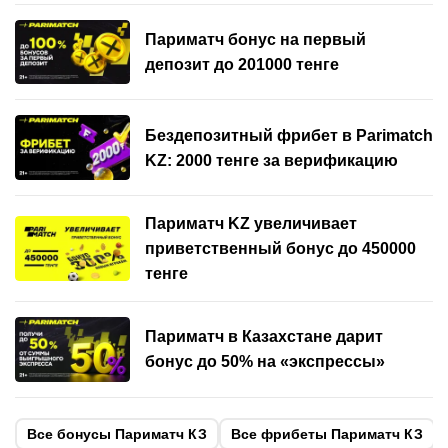
Париматч бонус на первый
депозит до 201000 тенге
Бездепозитный фрибет в Parimatch
KZ: 2000 тенге за верификацию
Париматч KZ увеличивает
приветственный бонус до 450000
тенге
Париматч в Казахстане дарит
бонус до 50% на «экспрессы»
Все бонусы Париматч КЗ
Все фрибеты Париматч КЗ