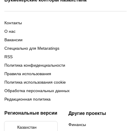
Промокод 1xBet
Промокоды Тенниси
Обзор Олимпбет
Обзор Ubet
Промокоды Париматч
Обзор 1xBet
Обзор Ойнабет
Контакты
Обзор Париматч
Обзор Тенниси
О нас
Вакансии
Специально для Metaratings
RSS
Политика конфиденциальности
Правила использования
Политика использования cookie
Обработка персональных данных
Редакционная политика
Региональные версии
Другие проекты
Финансы
Казахстан