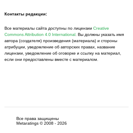
Контакты редакции:
Все материалы сайта доступны по лицензии
Creative
Commons Attribution 4.0 International
.
Вы должны указать имя
автора (создателя) произведения (материала) и стороны
атрибуции, уведомление об авторских правах, название
лицензии, уведомление об оговорке и ссылку на материал,
если они предоставлены вместе с материалом.
Все права защищены
Metaratings © 2008 -
2026