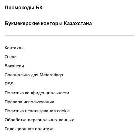
Фрибеты 1xbet
Фрибеты без депозита
Скачать Париматч
Промокоды БК
Фрибет Олимпбет
Фрибеты за регистрацию
Промокоды Олимп Бет
Промокоды Ubet
Букмекерские конторы Казахстана
Промокод 1xBet
Промокоды Тенниси
Обзор Олимпбет
Обзор Ubet
Промокоды Париматч
Обзор 1xBet
Обзор Ойнабет
Контакты
Обзор Париматч
Обзор Тенниси
О нас
Вакансии
Специально для Metaratings
RSS
Политика конфиденциальности
Правила использования
Политика использования cookie
Обработка персональных данных
Редакционная политика