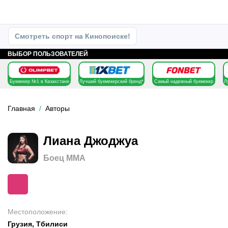
Смотреть спорт на Кинопоиске!
ВЫБОР ПОЛЬЗОВАТЕЛЕЙ
Букмекер №1 в Казахстане
Лучший букмекерский бренд*
Самый надежный букмекер
Л
Главная
Авторы
Лиана Джоджуа
Боец MMA
Местоположение
:
Грузия, Тбилиси