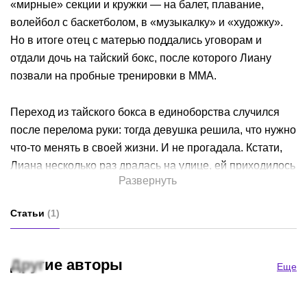
«мирные» секции и кружки — на балет, плавание,
волейбол с баскетболом, в «музыкалку» и «художку».
Но в итоге отец с матерью поддались уговорам и
отдали дочь на тайский бокс, после которого Лиану
позвали на пробные тренировки в ММА.
Переход из тайского бокса в единоборства случился
после перелома руки: тогда девушка решила, что нужно
что-то менять в своей жизни. И не прогадала. Кстати,
Лиана несколько раз дралась на улице, ей приходилось
Развернуть
защищать себя.
Статьи
(
1
)
В 2018 году Лиана победила Марину Мохнаткину и
стала чемпионкой Fight Nights Global в легчайшем
весе.
Другие авторы
Еще
С 2019 года выступает в UFC.