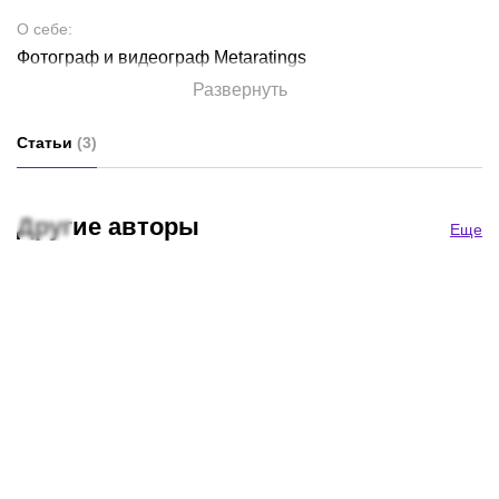
О себе
:
Фотограф и видеограф Metaratings
Развернуть
Статьи
(
3
)
Другие авторы
Еще
Василий
Давид Багдасаров
Евгений Сантеви
Морошинский
Аналитик букмекерского
Прогнозист
рынка
Главный по бонусам
букмекеров