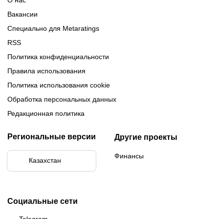
О нас
Вакансии
Специально для Metaratings
RSS
Политика конфиденциальности
Правила использования
Политика использования cookie
Обработка персональных данных
Редакционная политика
Региональные версии
Другие проекты
Финансы
Казахстан
Социальные сети
Telegram