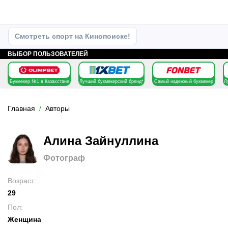
Смотреть спорт на Кинопоиске!
ВЫБОР ПОЛЬЗОВАТЕЛЕЙ
Букмекер №1 в Казахстане
Лучший букмекерский бренд*
Самый надежный букмекер
Л
Главная
Авторы
Алина Зайнуллина
Фотограф
Возраст
:
29
Пол
:
Женщина