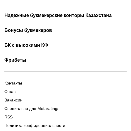
Надежные букмекерские конторы Казахстана
Лучшие букмекеры
Обзор Олимп бет
Бонусы букмекеров
Приложения букмекеров
Бездепозитные бонусы
Olimpbet бонусы
БК с высокими КФ
Бонусы за регистрацию
Промокоды 1xBet
Скачать Ойнабет
Скачать OlimpBet
За установку приложения
Фрибеты
Промокоды Ubet
Скачать 1хБет
Ubet Android
Промокоды Олимпбет
Старым игрокам
Фрибет на День Рождения
Фрибеты без депозита
Фрибет 10000
Контакты
О нас
Вакансии
Специально для Metaratings
RSS
Политика конфиденциальности