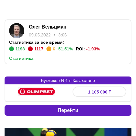
Олег Вельцман
09.05.2022
3:06
Статистика за все время:
1193
1117
6
51.51
%
ROI:
-1.93
%
Статистика
Букмекер №1 в Казахстане
Букмекер
:
Бонус
:
1 105 000 ₸
Перейти