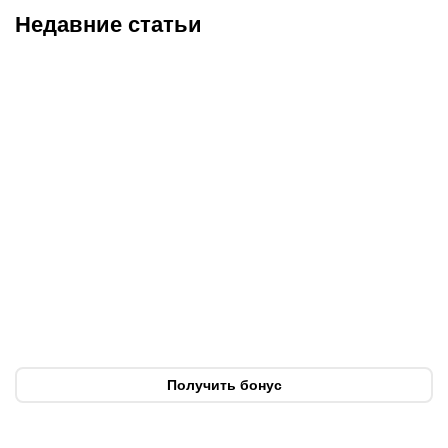
Недавние статьи
08.08.2026
23:40
08.08.2026
19:19
Саралапов – новый
С кем и когда играет
чемпион, Гусаров
Сатпаев за «Челси»:
сенсационно победил
полное расписание
Женисулы: итоги Naiza в
матчей лондонцев на
Китае
предсезонке-2026
Получить бонус