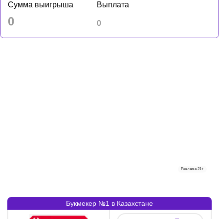
Сумма выигрыша
Выплата
0
0
Реклама
21+
Букмекер №1 в Казахстане
Букмекер
:
Бонус
: