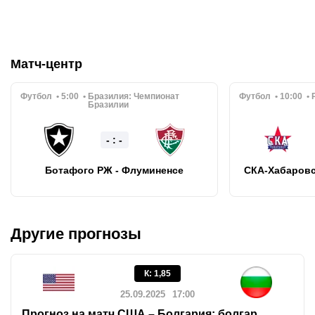
Матч-центр
Футбол
5:00
Бразилия:
Чемпионат
Футбол
10:00
Бразилии
- : -
Ботафого РЖ - Флуминенсе
СКА-Хабаровс
Другие прогнозы
К
:
1,85
25.09.2025
17:00
Прогноз на матч США – Болгария: болгар