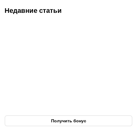
Недавние статьи
08.08.2026
11:00
07.08.2026
20:50
Битва за призовую
Нургожай сохранит место
тройку и прииртышское
в UFC: почему Дияр
дерби
фаворит в бою против
Бруну Лопеса
Получить бонус