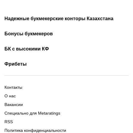
Надежные букмекерские конторы Казахстана
Лучшие букмекеры
Обзор Олимп бет
Бонусы букмекеров
Приложения букмекеров
Бездепозитные бонусы
Olimpbet бонусы
БК с высокими КФ
Бонусы за регистрацию
Промокоды 1xBet
Скачать Ойнабет
Скачать OlimpBet
За установку приложения
Фрибеты
Промокоды Ubet
Скачать 1хБет
Ubet Android
Промокоды Олимпбет
Старым игрокам
Фрибет на День Рождения
Фрибеты без депозита
Фрибет 10000
Контакты
О нас
Вакансии
Специально для Metaratings
RSS
Политика конфиденциальности