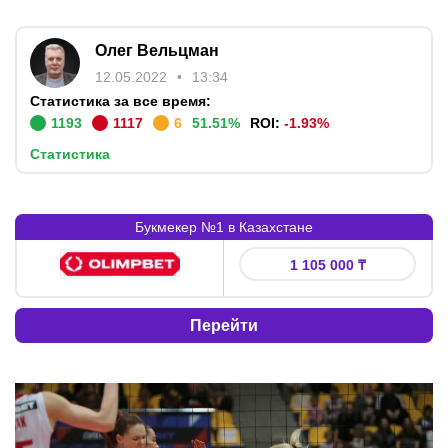
Олег Вельцман
12.05.2022
13:34
Статистика за все время:
1193
1117
6
51.51
%
ROI:
-1.93
%
Статистика
Букмекер №1 в Казахстане
Букмекер
:
Бонус
:
1 105 000 ₸
Перейти