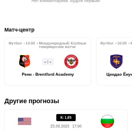
Нет комментариев. Будьте первым!
Матч-центр
Футбол
14:00
Международный:
Клубные
Футбол
16:00
товарищеские матчи
- : -
Ренн - Brentford Academy
Циндао Ёну
Другие прогнозы
К
:
1,85
25.09.2025
17:00