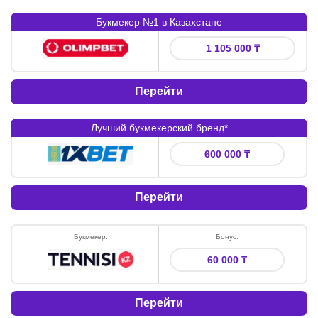
Букмекер №1 в Казахстане
Букмекер
:
Бонус
:
1 105 000 ₸
Перейти
Лучший букмекерский бренд*
Букмекер
:
Бонус
:
600 000 ₸
Перейти
Букмекер
:
Бонус
:
60 000 ₸
Перейти