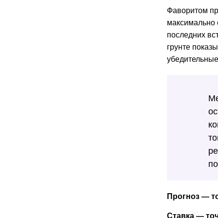
Фаворитом пр
максимально 
последних вст
грунте показ
убедительные.
Ме
ос
ко
то
ре
по
Прогноз — то
Ставка — точ