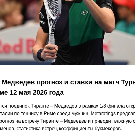
 Медведев прогноз и ставки на матч Тур
ме 12 мая 2026 года
ится поединок Тиранте – Медведев в рамках 1/8 финала отк
алии по теннису в Риме среди мужчин. Metaratings предлаг
огноз на встречу Тиранте – Медведев и приводит важную с
менов, статистика встреч, коэффициенты букмекеров.