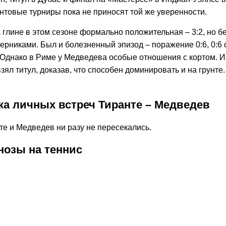
унтовые турниры пока не приносят той же уверенности.
 глине в этом сезоне формально положительная – 3:2, но б
рниками. Был и болезненный эпизод – поражение 0:6, 0:6 
 Однако в Риме у Медведева особые отношения с кортом. И
взял титул, доказав, что способен доминировать и на грунте.
ка личных встреч Тиранте – Медведев
те и Медведев ни разу не пересекались.
нозы на теннис
1,75
К
:
1,75
026
3:05
06.08.2026
0:35
05.0
матч
Прогноз на матч Хачанов
Прогноз н
ван де
– Атман. Карен добьётся
Джойнт. 
Даниил
успеха
уверенно 