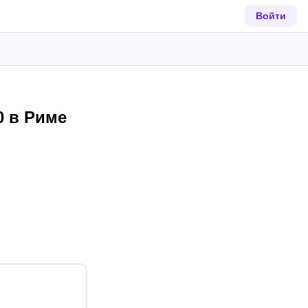
Войти
0 в Риме