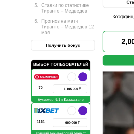
Ста
5
.
Ставки по статистике
Тиранте – Медведев
Коэффиц
6
.
Прогноз на матч
Тиранте – Медведев 12
мая
2,0
Получить бонус
ВЫБОР ПОЛЬЗОВАТЕЛЕЙ
72
1 105 000 ₸
Букмекер №1 в Казахстане
1161
600 000 ₸
Лучший букмекерский бренд*