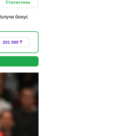
Статистика
олучи бонус
201 000 ₸