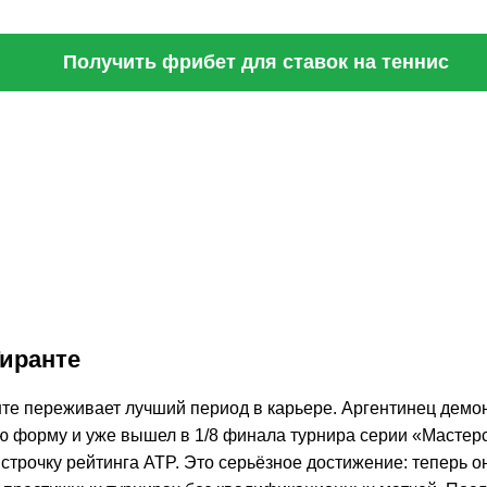
Получить фрибет для ставок на теннис
Тиранте
нте переживает лучший период в карьере. Аргентинец демо
 форму и уже вышел в 1/8 финала турнира серии «Мастерс
строчку рейтинга ATP. Это серьёзное достижение: теперь о