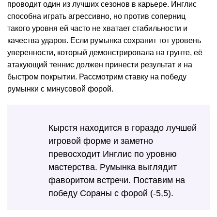
проводит один из лучших сезонов в карьере. Инглис
способна играть агрессивно, но против соперниц
такого уровня ей часто не хватает стабильности и
качества ударов. Если румынка сохранит тот уровень
уверенности, который демонстрировала на грунте, её
атакующий теннис должен принести результат и на
быстром покрытии. Рассмотрим ставку на победу
румынки с минусовой форой.
Кырстя находится в гораздо лучшей
игровой форме и заметно
превосходит Инглис по уровню
мастерства. Румынка выглядит
фаворитом встречи. Поставим на
победу Сораны с форой (-5,5).