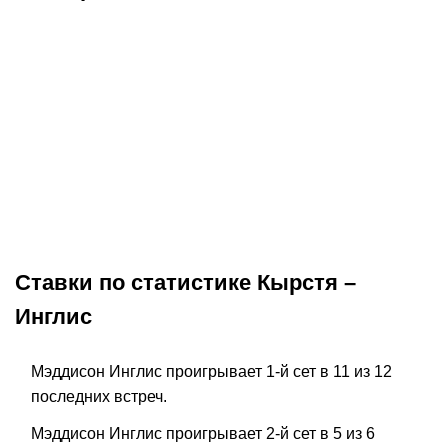
К
:
1,75
07.08.2026
20:00
07.08
Прогноз на матч Джойнт –
Прогноз на м
Самсонова. Австралийка
Фернандес. 
способна удержать плюсовую
разберётся в
фору
Теннис
Окончен
Теннис
Ставки по статистике Кырстя –
Инглис
Мэддисон Инглис проигрывает 1-й сет в 11 из 12
последних встреч.
Мэддисон Инглис проигрывает 2-й сет в 5 из 6