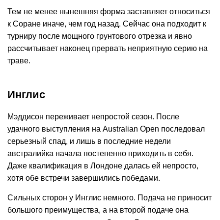
Тем не менее нынешняя форма заставляет относиться
к Соране иначе, чем год назад. Сейчас она подходит к
турниру после мощного грунтового отрезка и явно
рассчитывает наконец прервать неприятную серию на
траве.
Инглис
Мэддисон переживает непростой сезон. После
удачного выступления на Australian Open последовал
серьезный спад, и лишь в последние недели
австралийка начала постепенно приходить в себя.
Даже квалификация в Лондоне далась ей непросто,
хотя обе встречи завершились победами.
Сильных сторон у Инглис немного. Подача не приносит
большого преимущества, а на второй подаче она