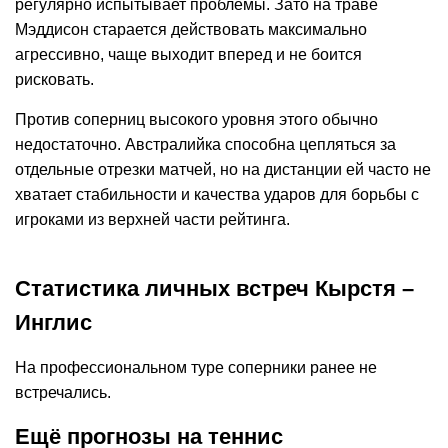
регулярно испытывает проблемы. Зато на траве
Мэддисон старается действовать максимально
агрессивно, чаще выходит вперед и не боится
рисковать.
Против соперниц высокого уровня этого обычно
недостаточно. Австралийка способна цепляться за
отдельные отрезки матчей, но на дистанции ей часто не
хватает стабильности и качества ударов для борьбы с
игроками из верхней части рейтинга.
Статистика личных встреч Кырстя –
Инглис
На профессиональном туре соперники ранее не
встречались.
Ещё прогнозы на теннис