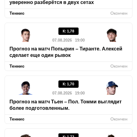
уверенно разберётся в двух сетах
Теннис
Окончен
К
:
1,78
07.08.2026
19:00
Прогноз на матч Попырин – Тиранте. Алексей
сделает еще один рывок
Теннис
Окончен
К
:
1,70
07.08.2026
19:00
Прогноз на матч Тьен – Пол. Томми выглядит
более подготовленным.
Теннис
Окончен