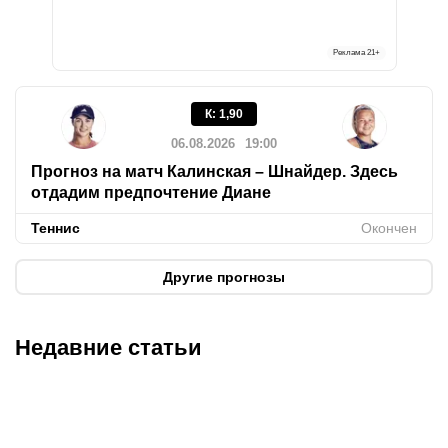
Реклама
21+
К
:
1,90
06.08.2026
19:00
Прогноз на матч Калинская – Шнайдер. Здесь
отдадим предпочтение Диане
Теннис
Окончен
Другие прогнозы
Недавние статьи