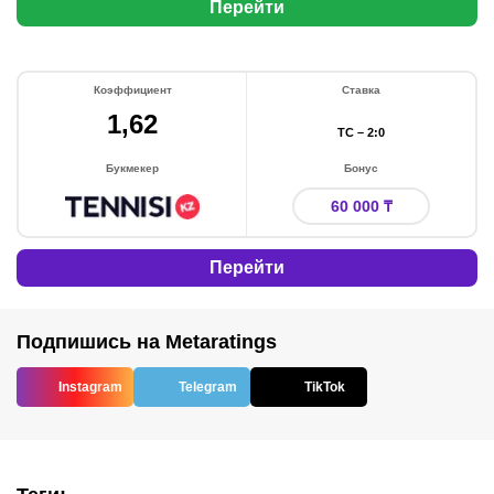
Перейти
Коэффициент
Ставка
1,62
ТС – 2:0
Букмекер
Бонус
60 000 ₸
Перейти
Подпишись на Metaratings
Instagram
Telegram
TikTok