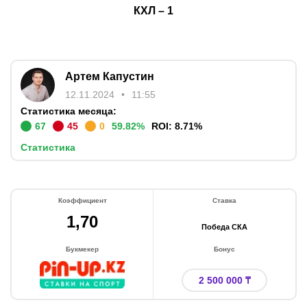
КХЛ
–
1
Артем Капустин
12.11.2024
11:55
Статистика месяца:
67
45
0
59.82
%
ROI:
8.71
%
Статистика
Коэффициент
Ставка
1,70
Победа СКА
Букмекер
Бонус
2 500 000 ₸