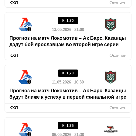
КХЛ
Окончен
К
:
1,70
13.05.2026
21:00
Прогноз на матч Локомотив – Ак Барс. Казанцы
дадут бой ярославцам во второй игре серии
КХЛ
Окончен
К
:
1,70
11.05.2026
16:30
Прогноз на матч Локомотив – Ак Барс. Казанцы
будут ближе к успеху в первой финальной игре
КХЛ
Окончен
К
:
1,75
06.05.2026
21:30