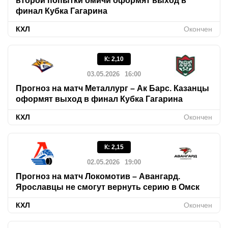
второй попытки омичи оформят выход в
финал Кубка Гагарина
КХЛ
Окончен
К
:
2,10
03.05.2026
16:00
Прогноз на матч Металлург – Ак Барс. Казанцы
оформят выход в финал Кубка Гагарина
КХЛ
Окончен
К
:
2,15
02.05.2026
19:00
Прогноз на матч Локомотив – Авангард.
Ярославцы не смогут вернуть серию в Омск
КХЛ
Окончен