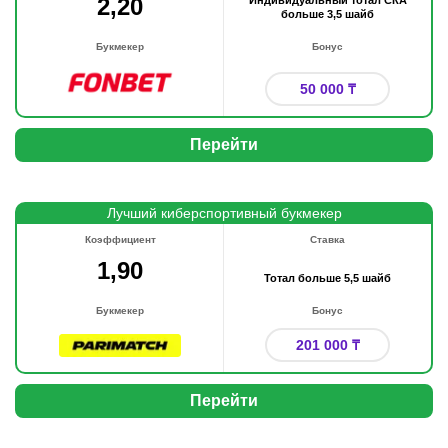
2,20
Индивидуальный тотал СКА
больше 3,5 шайб
Букмекер
Бонус
50 000 ₸
Перейти
Лучший киберспортивный букмекер
Коэффициент
Ставка
1,90
Тотал больше 5,5 шайб
Букмекер
Бонус
201 000 ₸
Перейти