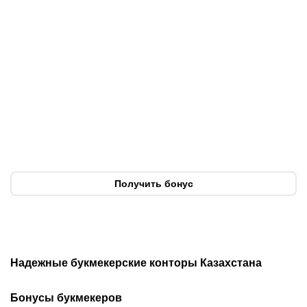
07.08.2026
20:50
07.08.2026
13:01
Нургожай сохранит место
Чемпион Европы и
в UFC: почему Дияр
спаситель «Аякса»: кто
фаворит в бою против
такой Джон ван’т Схип –
Бруну Лопеса
новый тренер сборной
Казахстана
Получить бонус
Надежные букмекерские конторы Казахстана
Лучшие букмекеры
Обзор Олимп бет
Бонусы букмекеров