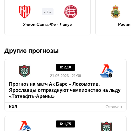
- : -
Унион Санта-Фе - Ланус
Расинг
Другие прогнозы
К
:
2,10
21.05.2026
21:30
Прогноз на матч Ак Барс – Локомотив.
Ярославцы отпразднуют чемпионство на льду
«Татнефть-Арены»
КХЛ
Окончен
К
:
1,75