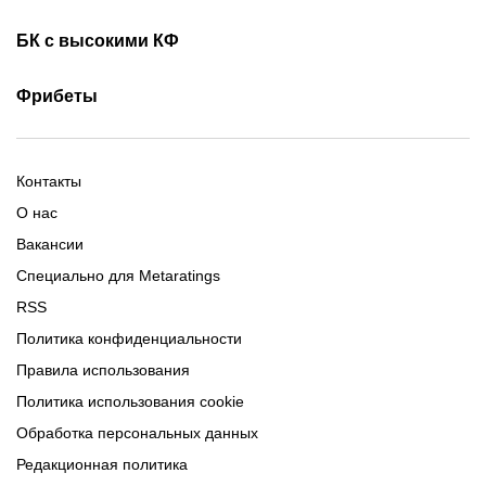
Приложения букмекеров
Бездепозитные бонусы
Olimpbet бонусы
БК с высокими КФ
Бонусы за регистрацию
Промокоды 1xBet
Скачать Ойнабет
Скачать OlimpBet
За установку приложения
Фрибеты
Промокоды Ubet
Скачать 1хБет
Ubet Android
Промокоды Олимпбет
Старым игрокам
Фрибет на День Рождения
Фрибеты без депозита
Фрибет 10000
Контакты
О нас
Вакансии
Специально для Metaratings
RSS
Политика конфиденциальности
Правила использования
Политика использования cookie
Обработка персональных данных
Редакционная политика