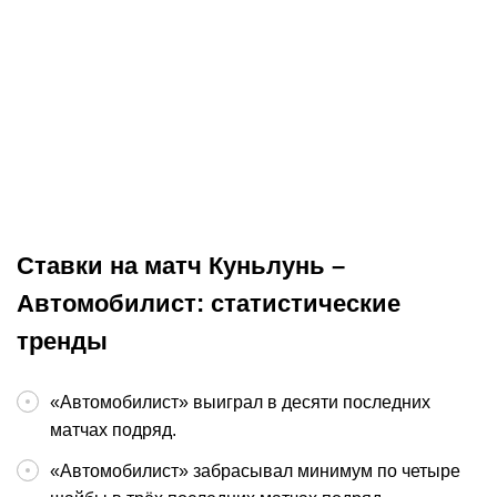
К
:
1,80
15.06.2026
5:00
12.0
Прогноз на матч Вегас –
Прогноз на м
Каролина. Шестая игра финала
Вегас. «Ураг
оправдает ожидания
большой шаг
НХЛ
Окончен
НХЛ
Ставки на матч Куньлунь –
Автомобилист: статистические
тренды
«Автомобилист» выиграл в десяти последних
матчах подряд.
«Автомобилист» забрасывал минимум по четыре