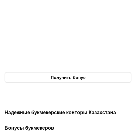
07.08.2026
20:50
07.08.2026
13:01
Нургожай сохранит место
Чемпион Европы и
в UFC: почему Дияр
спаситель «Аякса»: кто
фаворит в бою против
такой Джон ван’т Схип –
Бруну Лопеса
новый тренер сборной
Казахстана
Получить бонус
Надежные букмекерские конторы Казахстана
Лучшие букмекеры
Обзор Олимп бет
Бонусы букмекеров
Приложения букмекеров