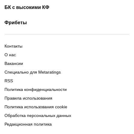
Бездепозитные бонусы
Olimpbet бонусы
БК с высокими КФ
Бонусы за регистрацию
Промокоды 1xBet
Скачать Ойнабет
Скачать OlimpBet
За установку приложения
Фрибеты
Промокоды Ubet
Скачать 1хБет
Ubet Android
Промокоды Олимпбет
Старым игрокам
Фрибет на День Рождения
Фрибеты без депозита
Фрибет 10000
Контакты
О нас
Вакансии
Специально для Metaratings
RSS
Политика конфиденциальности
Правила использования
Политика использования cookie
Обработка персональных данных
Редакционная политика