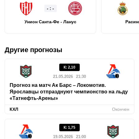
- : -
Унион Санта-Фе - Ланус
Расинг
Другие прогнозы
К
:
2,10
21.05.2026
21:30
Прогноз на матч Ак Барс – Локомотив.
Ярославцы отпразднуют чемпионство на льду
«Татнефть-Арены»
КХЛ
Окончен
К
:
1,75
19.05.2026
21:00