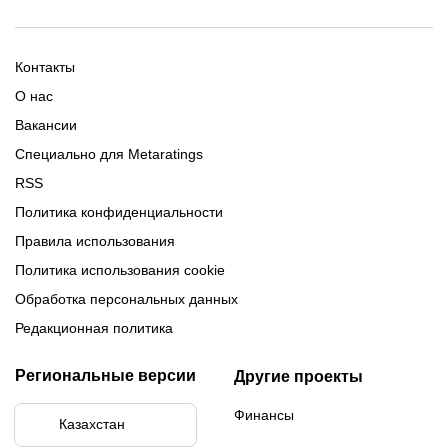
Скачать 1хБет
Ubet Android
Промокоды Олимпбет
Старым игрокам
Фрибет на День Рождения
Фрибеты без депозита
Фрибет 10000
Контакты
О нас
Вакансии
Специально для Metaratings
RSS
Политика конфиденциальности
Правила использования
Политика использования cookie
Обработка персональных данных
Редакционная политика
Региональные версии
Другие проекты
Финансы
Казахстан