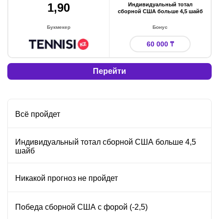
1,90
Индивидуальный тотал
сборной США больше 4,5 шайб
Букмекер
Бонус
60 000 ₸
Перейти
Всё пройдет
Индивидуальный тотал сборной США больше 4,5
шайб
Никакой прогноз не пройдет
Победа сборной США с форой (-2,5)