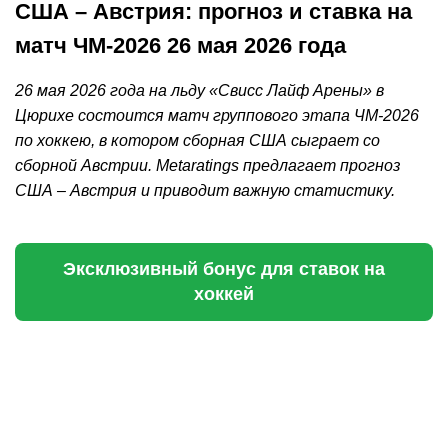
США – Австрия: прогноз и ставка на
матч ЧМ-2026 26 мая 2026 года
26 мая 2026 года на льду «Свисс Лайф Арены» в
Цюрихе состоится матч группового этапа ЧМ-2026
по хоккею, в котором сборная США сыграет со
сборной Австрии. Metaratings предлагает прогноз
США – Австрия и приводит важную статистику.
Эксклюзивный бонус для ставок на
хоккей