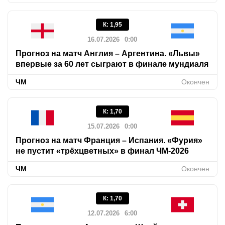
К
:
1,95
16.07.2026
0:00
Прогноз на матч Англия – Аргентина. «Львы»
впервые за 60 лет сыграют в финале мундиаля
ЧМ
Окончен
К
:
1,70
15.07.2026
0:00
Прогноз на матч Франция – Испания. «Фурия»
не пустит «трёхцветных» в финал ЧМ-2026
ЧМ
Окончен
К
:
1,70
12.07.2026
6:00