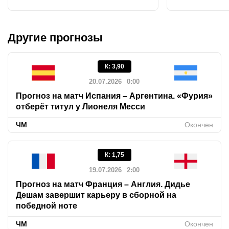
Другие прогнозы
К
:
3,90
20.07.2026
0:00
Прогноз на матч Испания – Аргентина. «Фурия»
отберёт титул у Лионеля Месси
ЧМ
Окончен
К
:
1,75
19.07.2026
2:00
Прогноз на матч Франция – Англия. Дидье
Дешам завершит карьеру в сборной на
победной ноте
ЧМ
Окончен