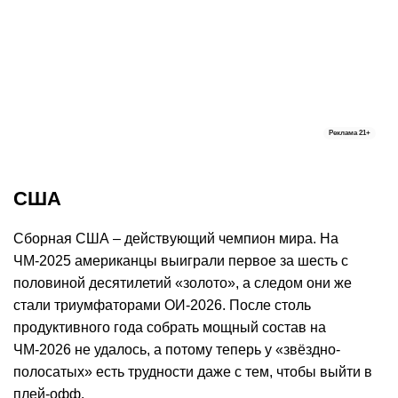
Реклама
21+
США
Сборная США – действующий чемпион мира. На
ЧМ-2025 американцы выиграли первое за шесть с
половиной десятилетий «золото», а следом они же
стали триумфаторами ОИ-2026. После столь
продуктивного года собрать мощный состав на
ЧМ-2026 не удалось, а потому теперь у «звёздно-
полосатых» есть трудности даже с тем, чтобы выйти в
плей-офф.