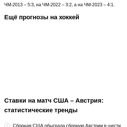
ЧМ-2013 – 5:3, на ЧМ-2022 – 3:2, а на ЧМ-2023 – 4:1.
Ещё прогнозы на хоккей
К
:
1,80
15.06.2026
5:00
12.0
Прогноз на матч Вегас –
Прогноз на м
Каролина. Шестая игра финала
Вегас. «Ураг
оправдает ожидания
большой шаг
НХЛ
Окончен
НХЛ
Ставки на матч США – Австрия:
статистические тренды
Сборная США обыграла сборную Австрии в шести