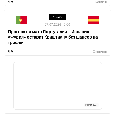
ЧМ
Окончен
К
:
1,90
07.07.2026
0:00
Прогноз на матч Португалия – Испания.
«Фурия» оставит Криштиану без шансов на
трофей
ЧМ
Окончен
Реклама
21+