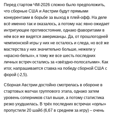
Перед стартом ЧМ-2026 сложно было предположить,
что сборные США и Австрии будут прямыми
конкурентами в борьбе за выход в плей-офф. На деле
всё именно так и оказалось, а потому нас явно ожидает
интригующее противостояние, однако фаворитами в
нём все же видятся американцы. Да, от прошлогодней
чемпионской игры у них не осталось и следа, но всё же
мастерства у них значительно больше, нежели у
«красно-белых», к тому же все шесть последних
личных встреч остались за «звёздно-полосатыми». Как
итог, напрашивается ставка на победу сборной США с
форой (-2,5).
Сборная Австрии достойно смотрелась в обороне в
стартовых матчах группового этапа, однако затем
уровень соперников стал выше, а потому статистика
резко ухудшилась. В трёх последних встречах «орлы»
пропустили 20 шайб (6,67 в среднем за игру) – очень