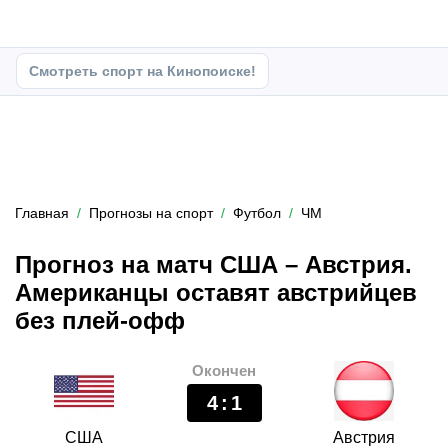
Смотреть спорт на Кинопоиске!
Главная
Прогнозы на спорт
Футбол
ЧМ
Прогноз на матч США – Австрия.
Американцы оставят австрийцев
без плей-офф
Окончен
4
:
1
США
Австрия