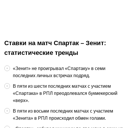
Прогноз на матч Ноа – Сьон.
Прогноз на м
Ждём результативный исход
Копенгаген. 
поединка
окажется сил
Футбол
Live
Лига конферен
Ставки на матч Спартак – Зенит:
статистические тренды
«Зенит» не проигрывал «Спартаку» в семи
последних личных встречах подряд.
В пяти из шести последних матчах с участием
«Спартака» в РПЛ преодолевался букмекерский
«верх».
В пяти из восьми последних матчах с участием
«Зенита» в РПЛ происходил обмен голами.