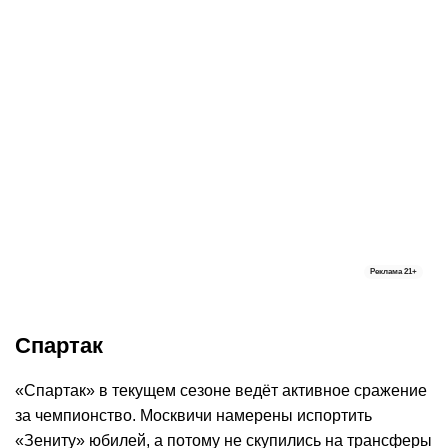
Реклама
21+
Спартак
«Спартак» в текущем сезоне ведёт активное сражение
за чемпионство. Москвичи намерены испортить
«Зениту» юбилей, а потому не скупились на трансферы