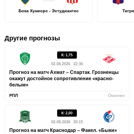
Бока Хуниорс - Эстудиантес
Тигре
Другие прогнозы
К
:
1,75
02.08.2026
22:30
Прогноз на матч Ахмат – Спартак. Грозненцы
окажут достойное сопротивление «красно-
белым»
РПЛ
Окончен
К
:
2,00
02.08.2026
20:15
Прогноз на матч Краснодар – Факел. «Быки»