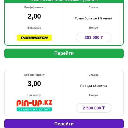
Коэффициент
Ставка
2,00
Тотал больше 2,5 мячей
Букмекер
Бонус
201 000 ₸
Перейти
Коэффициент
Ставка
3,00
Победа «Зенита»
Букмекер
Бонус
2 500 000 ₸
Перейти