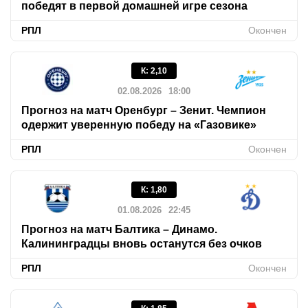
победят в первой домашней игре сезона
РПЛ
Окончен
К
:
2,10
02.08.2026
18:00
Прогноз на матч Оренбург – Зенит. Чемпион
одержит уверенную победу на «Газовике»
РПЛ
Окончен
К
:
1,80
01.08.2026
22:45
Прогноз на матч Балтика – Динамо.
Калининградцы вновь останутся без очков
РПЛ
Окончен