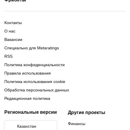
Промокоды Ubet
Скачать 1хБет
Ubet Android
Промокоды Олимпбет
Старым игрокам
Фрибет на День Рождения
Фрибеты без депозита
Фрибет 10000
Контакты
О нас
Вакансии
Специально для Metaratings
RSS
Политика конфиденциальности
Правила использования
Политика использования cookie
Обработка персональных данных
Редакционная политика
Региональные версии
Другие проекты
Финансы
Казахстан