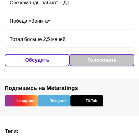
Обе команды забьют – Да
Победа «Зенита»
Тотал больше 2,5 мячей
Обсудить
Голосовать
Подпишись на Metaratings
Instagram
Telegram
TikTok
Теги
: