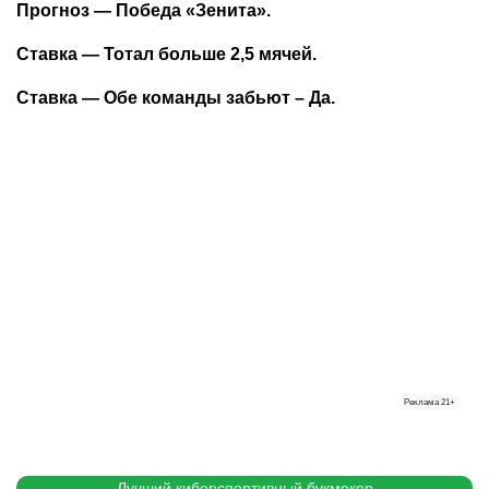
Прогноз — Победа «Зенита».
Ставка — Тотал больше 2,5 мячей.
Ставка — Обе команды забьют – Да.
Реклама
21+
Лучший киберспортивный букмекер