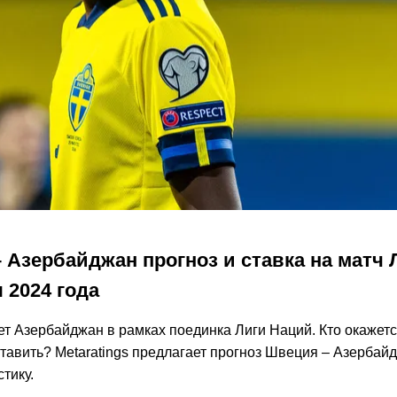
 Азербайджан прогноз и ставка на матч 
 2024 года
т Азербайджан в рамках поединка Лиги Наций. Кто окажет
тавить? Metaratings предлагает прогноз Швеция – Азербай
тику.