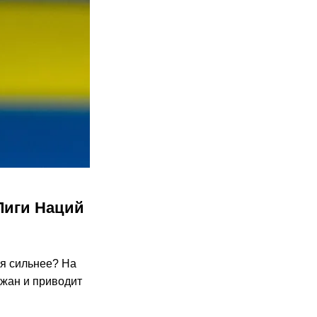
Лиги Наций
ся сильнее? На
джан и приводит