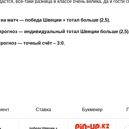
дастся, всё-таки разница в классе очень велика, да и гости 
.
на матч — победа Швеции + тотал больше (2,5).
прогноз — индивидуальный тотал Швеции больше (2,5)
рогноз — точный счёт – 3:0.
иент
Ставка
Букмекер
П
победа Швеции +