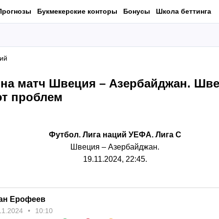
Прогнозы
Букмекерские конторы
Бонусы
Школа беттинга
ций
 на матч Швеция – Азербайджан. Шв
т проблем
Футбол. Лига наций УЕФА. Лига С
Швеция – Азербайджан.
19.11.2024, 22:45.
ан Ерофеев
11.2024
10:10