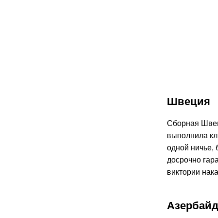
Швеция
Сборная Швец
выполнила кл
одной ничье, 
досрочно гар
виктории нак
Азербай