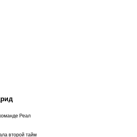
К
:
1,70
К
:
1,95
8.2026
22:30
07.08.2026
0:00
0
а матч ЦСКА –
Прогноз на матч
Прогноз
Армейцы» не
Партизан – Тобол.
– Хартс
чки в Москве
Победа «Партизана» с
решат и
форой (-1)
первой 
21:19:46
Лига конференций
Окончен
Лига Евр
дрид
 команде Реал
ала второй тайм