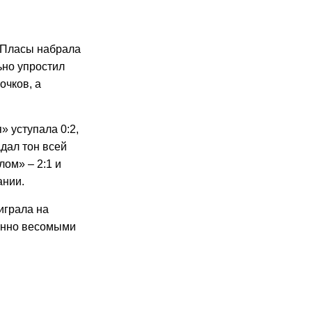
 Пласы набрала
ьно упростил
очков, а
 уступала 0:2,
адал тон всей
ом» – 2:1 и
ании.
играла на
енно весомыми