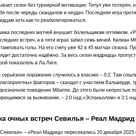
вает сезон без турнирной мотивации. Титул уже потерян, 
ебя после череды скандалов и неудач. Последняя игра прот
идцам хоть как-то реабилитироваться.
мика последних матчей внушает болельщикам оптимизм. «
оследних встреч, а в пяти играх забил семь мячей. Килиан 
амповать голы. На его счету уже 42 в 45 матчах сезона. П
ядит достаточно надёжно. За весь сезон мадридцы пропуст
орой показатель в Ла Лиге.
серьёзное поражение случилось в класико – 0:2. Там сошл
благоприятных факторов – скандал с участием Вальверде,
однозначное поведение Мбаппе. До этого были непростые п
орющимися за выживание, – 2:0 над «Эспаньолом» и 2:1 на
ка очных встреч Севилья – Реал Мадрид
«Севилья» – «Реал Мадрид» пересекались 20 декабря 2025 г