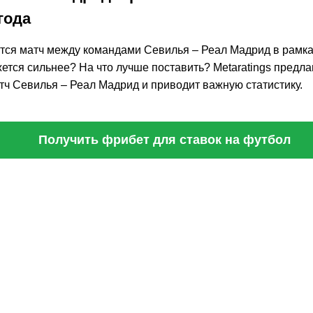
года
ится матч между командами Севилья – Реал Мадрид в рамках
жется сильнее? На что лучше поставить? Metaratings предл
тч Севилья – Реал Мадрид и приводит важную статистику.
Получить фрибет для ставок на футбол