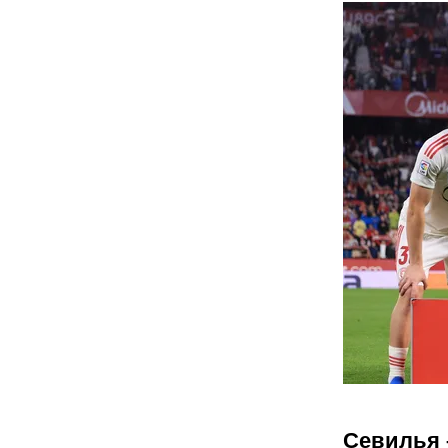
Севилья –