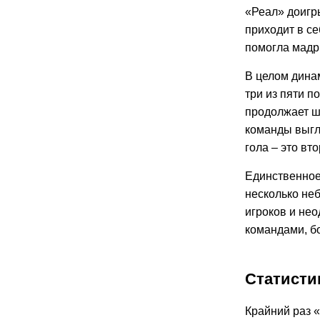
«Реал» доигры
приходит в с
помогла мадр
В целом дина
три из пяти п
продолжает шт
команды выгл
гола – это вт
Единственное 
несколько не
игроков и не
командами, б
Статисти
Крайний раз 