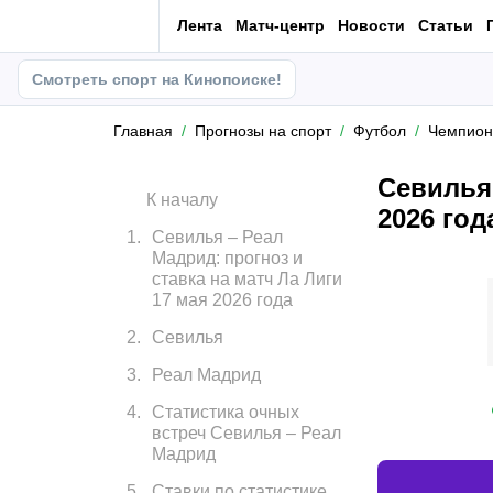
Лента
Матч-центр
Новости
Статьи
Смотреть спорт на Кинопоиске!
Главная
Прогнозы на спорт
Футбол
Чемпион
Севилья 
К началу
2026 год
1
.
Севилья – Реал
Мадрид: прогноз и
ставка на матч Ла Лиги
17 мая 2026 года
2
.
Севилья
3
.
Реал Мадрид
4
.
Статистика очных
встреч Севилья – Реал
Мадрид
5
.
Ставки по статистике