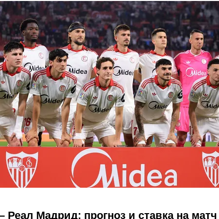
 Реал Мадрид: прогноз и ставка на матч