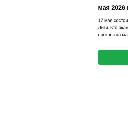
мая 2026 
17 мая состо
Лиги. Кто ока
прогноз на ма