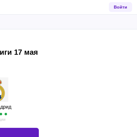
Войти
иги 17 мая
адрид
ции