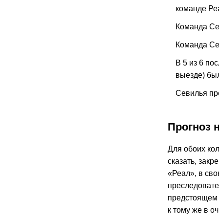
команде Ре
Команда Се
Команда Се
В 5 из 6 по
выезде) бы
Севилья про
Прогноз 
Для обоих кол
сказать, закр
«Реал», в сво
преследовате
предстоящем 
к тому же в 