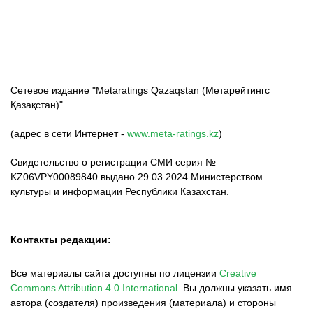
Сетевое издание "Metaratings Qazaqstan (Метарейтингс
Қазақстан)"
(адрес в сети Интернет -
www.meta-ratings.kz
)
Свидетельство о регистрации СМИ серия №
KZ06VPY00089840 выдано 29.03.2024 Министерством
культуры и информации Республики Казахстан.
Контакты редакции:
Все материалы сайта доступны по лицензии
Creative
Commons Attribution 4.0 International
.
Вы должны указать имя
автора (создателя) произведения (материала) и стороны