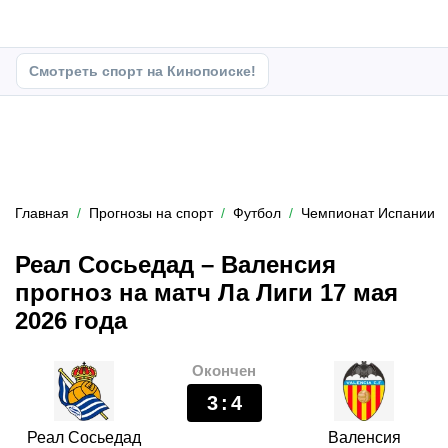
Смотреть спорт на Кинопоиске!
Главная
Прогнозы на спорт
Футбол
Чемпионат Испании
Реал Сосьедад – Валенсия
прогноз на матч Ла Лиги 17 мая
2026 года
Окончен
3
:
4
Реал Сосьедад
Валенсия