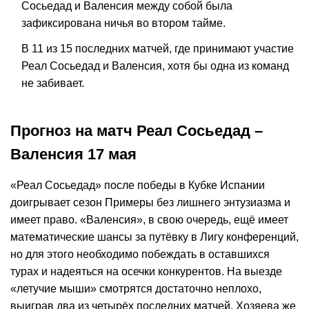
Сосьедад и Валенсия между собой была
зафиксирована ничья во втором тайме.
В 11 из 15 последних матчей, где принимают участие
Реал Сосьедад и Валенсия, хотя бы одна из команд
не забивает.
Прогноз на матч Реал Сосьедад –
Валенсия 17 мая
«Реал Сосьедад» после победы в Кубке Испании
доигрывает сезон Примеры без лишнего энтузиазма и
имеет право. «Валенсия», в свою очередь, ещё имеет
математические шансы за путёвку в Лигу конференций,
но для этого необходимо побеждать в оставшихся
турах и надеяться на осечки конкурентов. На выезде
«летучие мыши» смотрятся достаточно неплохо,
выиграв два из четырёх последних матчей. Хозяева же