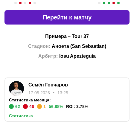
Перейти к матчу
Примера
–
Tour 37
Стадион
:
Аноета
(
San Sebastian
)
Арбитр
:
Iosu Apezteguia
Семён Гончаров
17.05.2026
13:25
Статистика месяца:
62
46
1
56.88
%
ROI:
3.78
%
Статистика