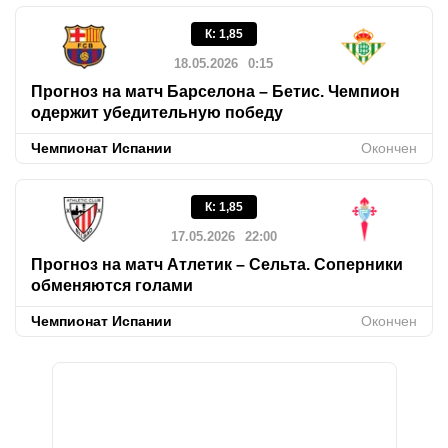
К
:
1,85
18.05.2026
0:15
Прогноз на матч Барселона – Бетис. Чемпион
одержит убедительную победу
Чемпионат Испании
Окончен
К
:
1,85
17.05.2026
22:00
Прогноз на матч Атлетик – Сельта. Соперники
обменяются голами
Чемпионат Испании
Окончен