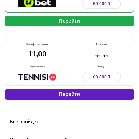
60 000 ₸
Перейти
Коэффициент
Ставка
11,00
ТС – 1:2
Букмекер
Бонус
60 000 ₸
Перейти
Всё пройдет