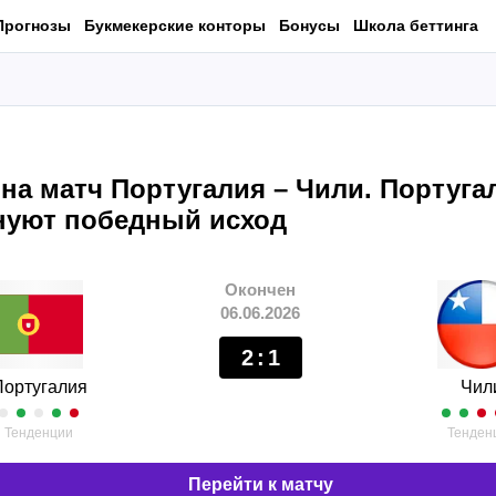
Прогнозы
Букмекерские конторы
Бонусы
Школа беттинга
 на матч Португалия – Чили. Португ
нуют победный исход
Окончен
06.06.2026
2
:
1
Португалия
Чил
Тенденции
Тенден
Перейти к матчу