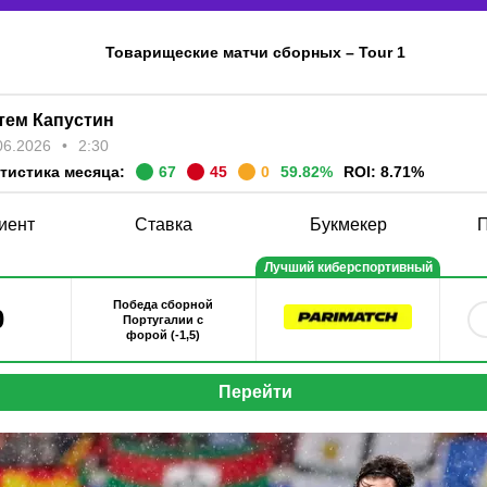
Товарищеские матчи сборных
–
Tour 1
тем Капустин
06.2026
2:30
тистика месяца:
67
45
0
59.82
%
ROI:
8.71
%
иент
Ставка
Букмекер
П
Лучший киберспортивный
букмекер
Победа сборной
0
Португалии с
форой (-1,5)
Перейти