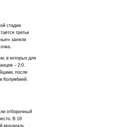
ной стадии
таётся третье
ёные» заняли
очка.
и, в которых для
анцев – 2:0.
йцами, после
 и Колумбией.
или отборочный
есто. В 18
ий мундиаль