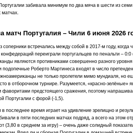
ортугалии забивала минимум по два мяча в шести из семи
 матчах.
а матч Португалия – Чили 6 июня 2026 г
 соперники встречались между собой в 2017-м году, когда 
конфедераций переиграли португальцев по пенальти – 0:0 (3
оманды являются противниками совершенно разного уровня
и подопечные Роберто Мартинеса входят в число претенден
южноамериканцы не только пролетели мимо мундиаля, но ещ
сто в отборочном турнире. Разумеется, «красно-зелёные» 
 фаворитами предстоящего сражения, поэтому напрашивае
й Португалии с форой (-1,5).
 в последнее время играет на удивление зрелищно и резул
ивали в пяти последних матчах подряд, а всего на этом от
от (3,80 в среднем за игру) – очень даже солидный показате
еркам. Вряд ли и сборная Португалии в домашней встрече 