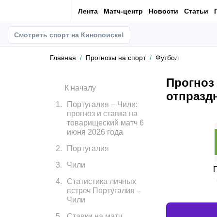
Лента
Матч-центр
Новости
Статьи
Смотреть спорт на Кинопоиске!
Главная
Прогнозы на спорт
Футбол
Прогноз
К началу
отпразд
1
.
Португалия – Чили:
прогноз и ставка на
товарищеский матч 6
июня 2026 года
2
.
Португалия
3
.
Чили
4
.
Статистика личных
встреч Португалия –
Чили
5
.
Ставки на матч