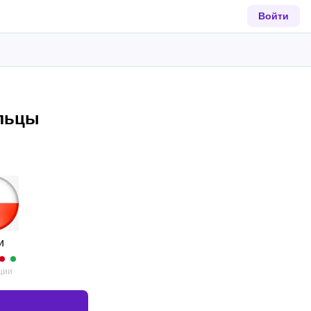
Войти
альцы
и
ции