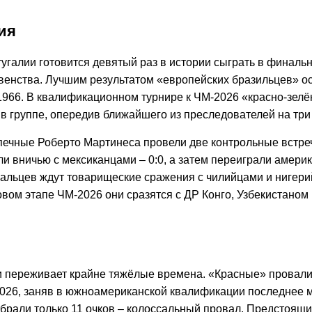
ия
угалии готовится девятый раз в истории сыграть в финаль
венства. Лучшим результатом «европейских бразильцев» ос
1966. В квалификационном турнире к ЧМ-2026 «красно-зел
в группе, опередив ближайшего из преследователей на три 
печные Роберто Мартинеса провели две контрольные встреч
и вничью с мексиканцами – 0:0, а затем переиграли америк
гальцев ждут товарищеские сражения с чилийцами и нигери
овом этапе ЧМ-2026 они сразятся с ДР Конго, Узбекистаном
 переживает крайне тяжёлые времена. «Красные» провал
2026, заняв в южноамериканской квалификации последнее м
абрали только 11 очков – колоссальный провал. Предстоящ