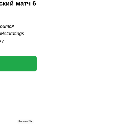
ский матч 6
тоится
etaratings
у.
Реклама
21+