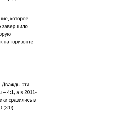
ие, которое
е завершило
торую
к на горизонте
. Дважды эти
– 4:1, а в 2011-
ники сразились в
(3:0).