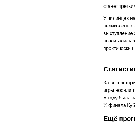
станет третьи
У чилийцев н
великолепно 
выступление 
возлагались б
практически н
Статисти
За всю истор
игры носили т
м году была з
½ финала Кубк
Ещё прог