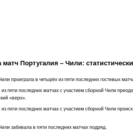
2,05
К
:
2,15
026
17:30
08.08.2026
20:00
08.0
матч Крылья
Прогноз на матч
Прогноз н
алтика.
Локомотив – Акрон.
Ростов. «
дцы увезут
Москвичи не испытают
отдадут о
 Самары
проблем
17:25:06
РПЛ
19:55:06
РПЛ
а матч Португалия – Чили: статистическ
или проиграла в четырёх из пяти последних гостевых матч
 из пяти последних матчах с участием сборной Чили преод
кий «верх».
 из пяти последних матчах с участием сборной Чили проис
или забивала в пяти последних матчах подряд.