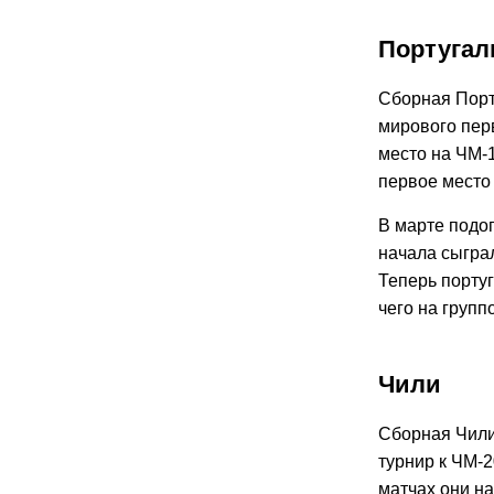
Португал
Сборная Порт
мирового пер
место на ЧМ-
первое место 
В марте подо
начала сыграл
Теперь порту
чего на групп
Чили
Сборная Чили
турнир к ЧМ-
матчах они н