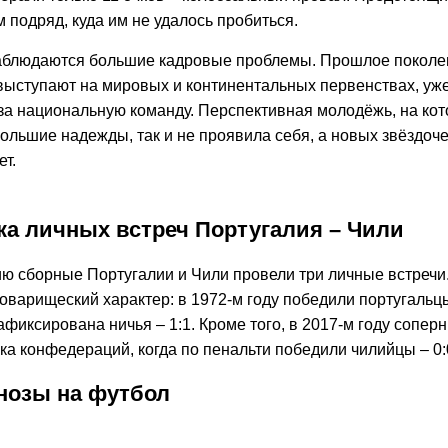
м подряд, куда им не удалось пробиться.
аблюдаются большие кадровые проблемы. Прошлое поколен
выступают на мировых и континентальных первенствах, уж
за национальную команду. Перспективная молодёжь, на ко
ольшие надежды, так и не проявила себя, а новых звёздоче
ет.
ка личных встреч Португалия – Чили
ию сборные Португалии и Чили провели три личные встречи
оварищеский характер: в 1972-м году победили португальцы 
афиксирована ничья – 1:1. Кроме того, в 2017-м году сопер
а конфедераций, когда по пенальти победили чилийцы – 0:0 
нозы на футбол