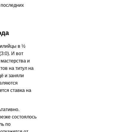
 последних
ода
чилийцы в ½
:0). И вот
 мастерства и
тов на титул на
ё и заняли
являются
тся ставка на
ьтативно.
резке состоялось
ль по
откажется от