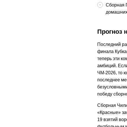
Сборная П
домашних
Прогноз н
Последний раз
финала Кубка 
теперь эти к
амбиций. Есл
ЧМ-2026, то 
последнее ме
безусловными
победу сборно
Сборная Чили
«Красные» заб
19 взятий вор
футбольным м