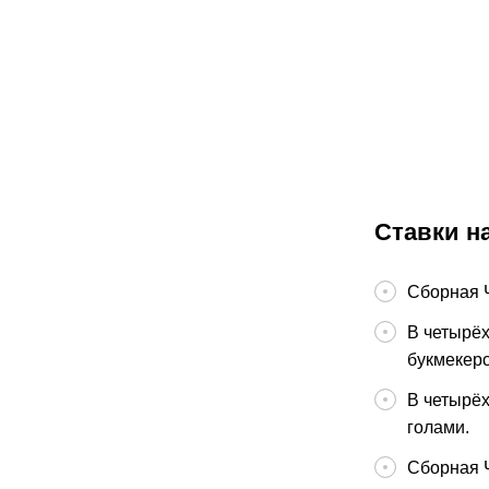
К
:
08.08.2
Прогноз на 
Советов – Б
Калинангра
три очка из
РПЛ
Ставки н
Сборная Ч
В четырёх
букмекерс
В четырёх
голами.
Сборная Ч