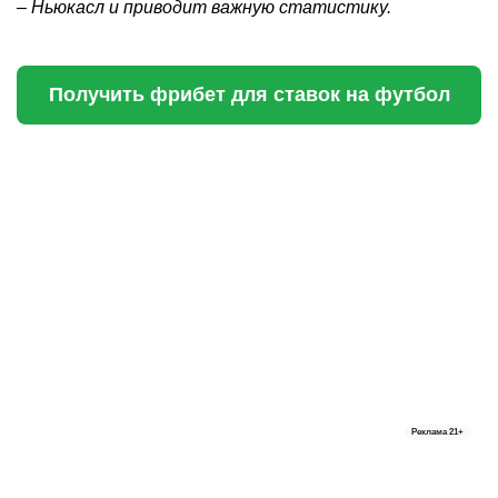
– Ньюкасл и приводит важную статистику.
Получить фрибет для ставок на футбол
Реклама
21+