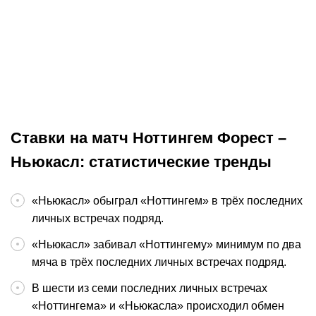
Прогноз на матч Арсенал –
Прогноз на м
Боруссия Д. «Канониры»
Ростов. «Арм
отыграются за поражение в
очки в Москв
прошлой игре
Футбол
07:31:39
РПЛ
Ставки на матч Ноттингем Форест –
Ньюкасл: статистические тренды
«Ньюкасл» обыграл «Ноттингем» в трёх последних
личных встречах подряд.
«Ньюкасл» забивал «Ноттингему» минимум по два
мяча в трёх последних личных встречах подряд.
В шести из семи последних личных встречах
«Ноттингема» и «Ньюкасла» происходил обмен