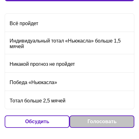
Всё пройдет
Индивидуальный тотал «Ньюкасла» больше 1,5
мячей
Никакой прогноз не пройдет
Победа «Ньюкасла»
Тотал больше 2,5 мячей
Обсудить
Голосовать