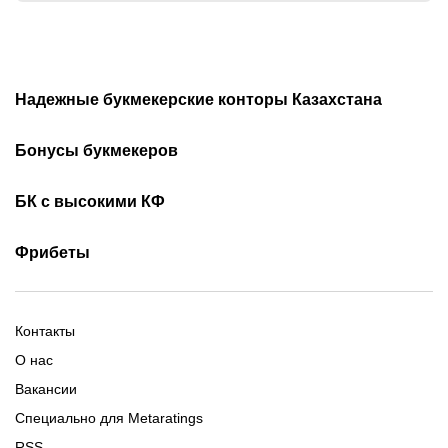
Надежные букмекерские конторы Казахстана
Лучшие букмекеры
Обзор Олимп бет
Бонусы букмекеров
Приложения букмекеров
Бездепозитные бонусы
Olimpbet бонусы
БК с высокими КФ
Бонусы за регистрацию
Промокоды 1xBet
Скачать Ойнабет
Скачать OlimpBet
За установку приложения
Фрибеты
Промокоды Ubet
Скачать 1хБет
Ubet Android
Промокоды Олимпбет
Старым игрокам
Фрибет на День Рождения
Фрибеты без депозита
Фрибет 10000
Контакты
О нас
Вакансии
Специально для Metaratings
RSS