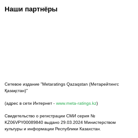
Наши партнёры
ФК «Кайрат»
ФК «Астана»
ФК «Тобол»
Сетевое издание "Metaratings Qazaqstan (Метарейтингс
Қазақстан)"
(адрес в сети Интернет -
www.meta-ratings.kz
)
Свидетельство о регистрации СМИ серия №
KZ06VPY00089840 выдано 29.03.2024 Министерством
культуры и информации Республики Казахстан.