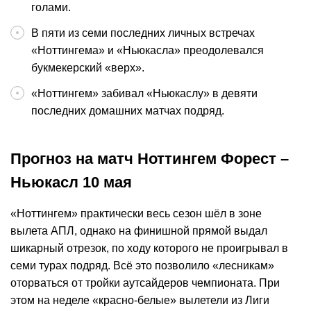
голами.
В пяти из семи последних личных встречах
«Ноттингема» и «Ньюкасла» преодолевался
букмекерский «верх».
«Ноттингем» забивал «Ньюкаслу» в девяти
последних домашних матчах подряд.
Прогноз на матч Ноттингем Форест –
Ньюкасл 10 мая
«Ноттингем» практически весь сезон шёл в зоне
вылета АПЛ, однако на финишной прямой выдал
шикарный отрезок, по ходу которого не проигрывал в
семи турах подряд. Всё это позволило «лесникам»
оторваться от тройки аутсайдеров чемпионата. При
этом на неделе «красно-белые» вылетели из Лиги