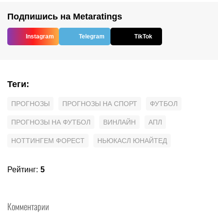
Подпишись на Metaratings
Instagram
Telegram
TikTok
Теги
:
ПРОГНОЗЫ
ПРОГНОЗЫ НА СПОРТ
ФУТБОЛ
ПРОГНОЗЫ НА ФУТБОЛ
ВИНЛАЙН
АПЛ
НОТТИНГЕМ ФОРЕСТ
НЬЮКАСЛ ЮНАЙТЕД
Рейтинг
:
5
Комментарии