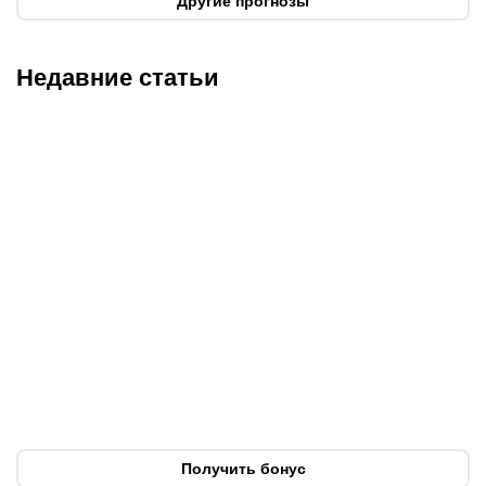
Другие прогнозы
Недавние статьи
08.08.2026
23:40
08.08.2026
19:19
Саралапов – новый
С кем и когда играет
чемпион, Гусаров
Сатпаев за «Челси»:
сенсационно победил
полное расписание
Женисулы: итоги Naiza в
матчей лондонцев на
Китае
предсезонке-2026
Получить бонус