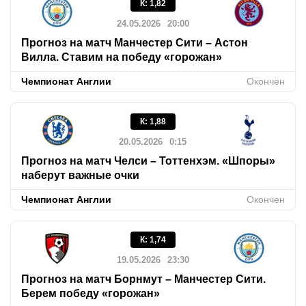
К
:
1,82
24.05.2026
20:00
Прогноз на матч Манчестер Сити – Астон
Вилла. Ставим на победу «горожан»
Чемпионат Англии
Окончен
К
:
1,88
20.05.2026
0:15
Прогноз на матч Челси – Тоттенхэм. «Шпоры»
наберут важные очки
Чемпионат Англии
Окончен
К
:
1,74
19.05.2026
23:30
Прогноз на матч Борнмут – Манчестер Сити.
Берем победу «горожан»