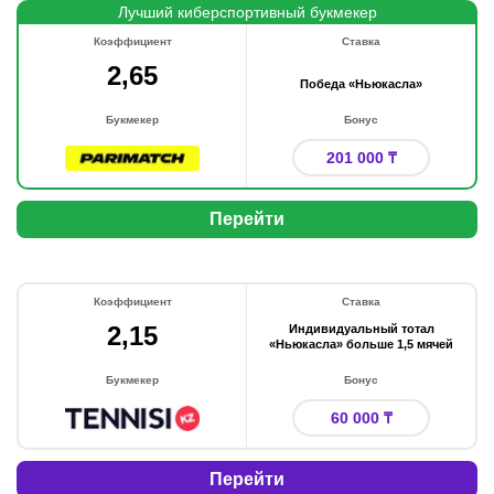
Лучший киберспортивный букмекер
Коэффициент
Ставка
2,65
Победа «Ньюкасла»
Букмекер
Бонус
201 000 ₸
Перейти
Коэффициент
Ставка
2,15
Индивидуальный тотал
«Ньюкасла» больше 1,5 мячей
Букмекер
Бонус
60 000 ₸
Перейти