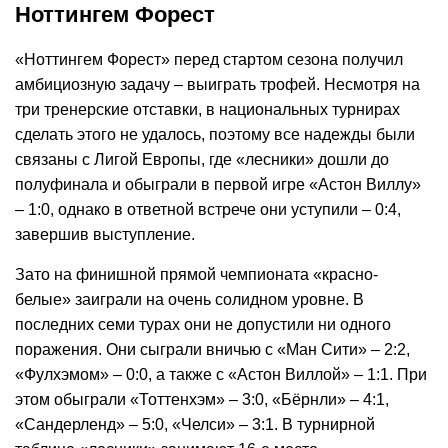
Ноттингем Форест
«Ноттингем Форест» перед стартом сезона получил
амбициозную задачу – выиграть трофей. Несмотря на
три тренерские отставки, в национальных турнирах
сделать этого не удалось, поэтому все надежды были
связаны с Лигой Европы, где «лесники» дошли до
полуфинала и обыграли в первой игре «Астон Виллу»
– 1:0, однако в ответной встрече они уступили – 0:4,
завершив выступление.
Зато на финишной прямой чемпионата «красно-
белые» заиграли на очень солидном уровне. В
последних семи турах они не допустили ни одного
поражения. Они сыграли вничью с «Ман Сити» – 2:2,
«Фулхэмом» – 0:0, а также с «Астон Виллой» – 1:1. При
этом обыграли «Тоттенхэм» – 3:0, «Бёрнли» – 4:1,
«Сандерленд» – 5:0, «Челси» – 3:1. В турнирной