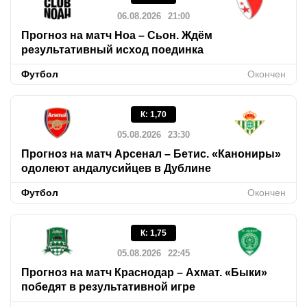
06.08.2026
21:00
Прогноз на матч Ноа – Сьон. Ждём
результативный исход поединка
Футбол
Окончен
К
:
1,70
05.08.2026
23:30
Прогноз на матч Арсенал – Бетис. «Канониры»
одолеют андалусийцев в Дублине
Футбол
Окончен
К
:
1,75
05.08.2026
22:45
Прогноз на матч Краснодар – Ахмат. «Быки»
победят в результативной игре