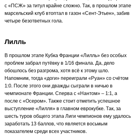
с «ПСЖ» за титул крайне сложно. Так, в прошлом этапе
марсельский клуб втоптал в газон «Сент-Этьен», забив
четыре безответных гола.
Лилль
В прошлом этапе Кубка Франции «Лилль» без особых
проблем забрал путёвку в 1/16 финала. Да, дело
обошлось без разгрома, хотя всё к этому шло.
Напомним, тогда «доги» переиграли «Руан» со счётом
1:0. После этого они дважды сыграли в ничью в
чемпионате Франции. Сперва с «Нантом» – 1:1, а
после с «Осером». Также стоит отметить успешное
выступление «Лилля» в главном еврокубке. Так, за
шесть туров общего этапа Лиги чемпионов ему удалось
заработать 13 баллов, что является восьмым
показателем среди всех участников.