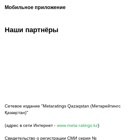
Мобильное приложение
Наши партнёры
ФК «Кайрат»
ФК «Астана»
ФК «Тобол»
Сетевое издание "Metaratings Qazaqstan (Метарейтингс
Қазақстан)"
(адрес в сети Интернет -
www.meta-ratings.kz
)
Свидетельство о регистрации СМИ серия №