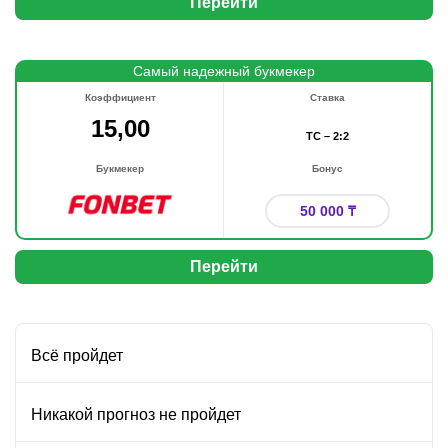
Перейти
Самый надежный букмекер
Коэффициент
Ставка
15,00
ТС – 2:2
Букмекер
Бонус
50 000 ₸
Перейти
Всё пройдет
Никакой прогноз не пройдет