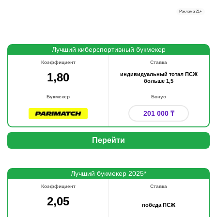
Реклама
21+
Лучший киберспортивный букмекер
Коэффициент
Ставка
1,80
индивидуальный тотал ПСЖ
больше 1,5
Букмекер
Бонус
201 000 ₸
Перейти
Лучший букмекер 2025*
Коэффициент
Ставка
2,05
победа ПСЖ