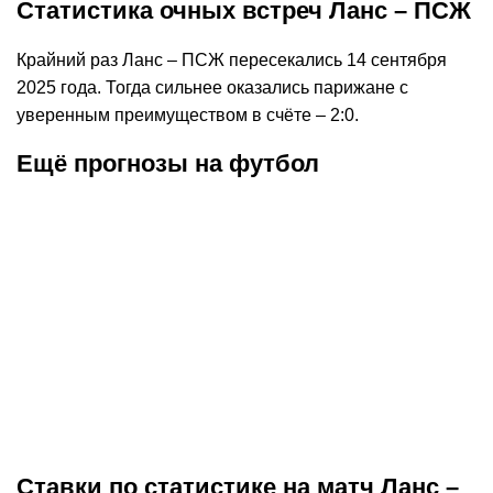
Статистика очных встреч Ланс – ПСЖ
Крайний раз Ланс – ПСЖ пересекались 14 сентября
2025 года. Тогда сильнее оказались парижане с
уверенным преимуществом в счёте – 2:0.
Ещё прогнозы на футбол
К
:
1,86
06.08.2026
22:45
07.0
Прогноз на матч ПАОК –
Прогноз на м
Андерлехт. Бельгийцы
Хартс. Лисс
потерпят поражение в Греции
исход уже в 
Лига Европы
17:13:02
Лига Европы
Ставки по статистике на матч Ланс –