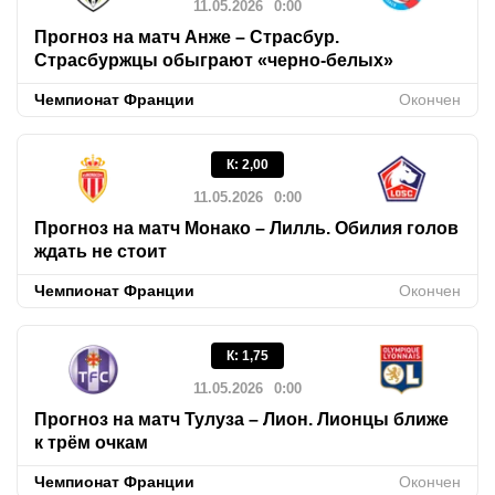
11.05.2026
0:00
Прогноз на матч Анже – Страсбур.
Страсбуржцы обыграют «черно-белых»
Чемпионат Франции
Окончен
К
:
2,00
11.05.2026
0:00
Прогноз на матч Монако – Лилль. Обилия голов
ждать не стоит
Чемпионат Франции
Окончен
К
:
1,75
11.05.2026
0:00
Прогноз на матч Тулуза – Лион. Лионцы ближе
к трём очкам
Чемпионат Франции
Окончен