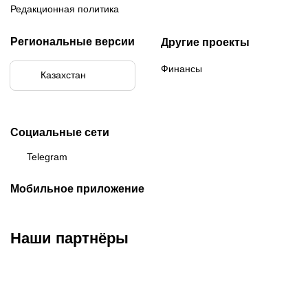
Редакционная политика
Региональные версии
Другие проекты
Финансы
Казахстан
Социальные сети
Telegram
Мобильное приложение
Наши партнёры