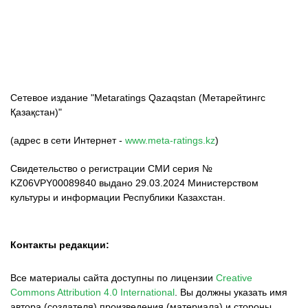
ФК «Кайрат»
ФК «Астана»
ФК «Тобол»
Сетевое издание "Metaratings Qazaqstan (Метарейтингс
Қазақстан)"
(адрес в сети Интернет -
www.meta-ratings.kz
)
Свидетельство о регистрации СМИ серия №
KZ06VPY00089840 выдано 29.03.2024 Министерством
культуры и информации Республики Казахстан.
Контакты редакции:
Все материалы сайта доступны по лицензии
Creative
Commons Attribution 4.0 International
.
Вы должны указать имя
автора (создателя) произведения (материала) и стороны