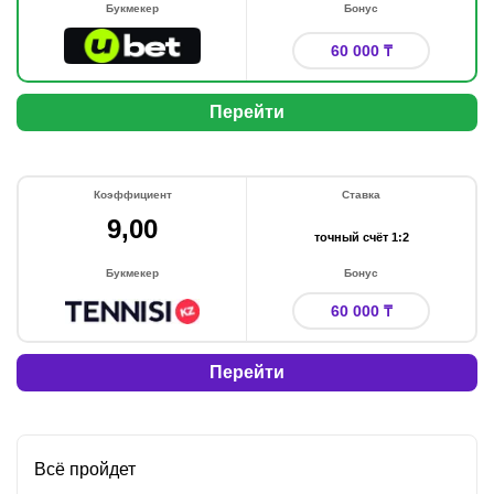
Букмекер
Бонус
60 000 ₸
Перейти
Коэффициент
Ставка
9,00
точный счёт 1:2
Букмекер
Бонус
60 000 ₸
Перейти
Всё пройдет