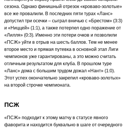
сезона. Однако финишный отрезок «кроваво-золотые»
все же провалили. В последних пяти турах «Ланс»
допустил три осечки – сыграл вничью с «Брестом» (3:3)
и «Ниццей» (1:1), а также потерпел одно поражение от
«Лилля» (0:3). Именно эти потери очков и позволили
«ПСЖ» уйти в отрыв на шесть баллов. Тем не менее
второе место и прямая путевка в основной этап Лиги
чемпионов уже гарантированы, а это можно считать
отличным результатом для клуба. В прошлом туре
«Ланс» дома с большим трудом дожал «Нант» (1:0).
Этот успех окончательно закрепил «кроваво-золотых»
на второй строчке чемпионата.
ПСЖ
«ПСЖ» подходит к этому матчу в статусе явного
фаворита и находится буквально в шаге от очередного