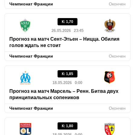
Чемпионат Франции
Окончен
К
:
1,70
26.05.2026
23:45
Прогноз на матч Сент-Этьен – Ницца. Обилия
голов ждать не стоит
Чемпионат Франции
Окончен
К
:
1,85
18.05.2026
0:00
Прогноз на матч Марсель – Ренн. Битва двух
принципиальных сопеников
Чемпионат Франции
Окончен
К
:
1,80
18.05.2026
0:00