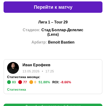
Перейти к матчу
Лига 1
–
Tour 29
Стадион
:
Стад Боллар-Делелис
(
Lens
)
Арбитр
:
Benoit Bastien
Иван Ерофеев
13.05.2026
17:25
Статистика месяца:
83
77
0
51.88
%
ROI:
-8.66
%
Статистика