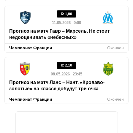
К
:
1,80
11.05.2026
0:00
Прогноз на матч Гавр – Марсель. Не стоит
недооценивать «небесных»
Чемпионат Франции
Окончен
К
:
2,10
08.05.2026
23:45
Прогноз на матч Ланс – Нант. «Кроваво-
золотые» на классе добудут три очка
Чемпионат Франции
Окончен