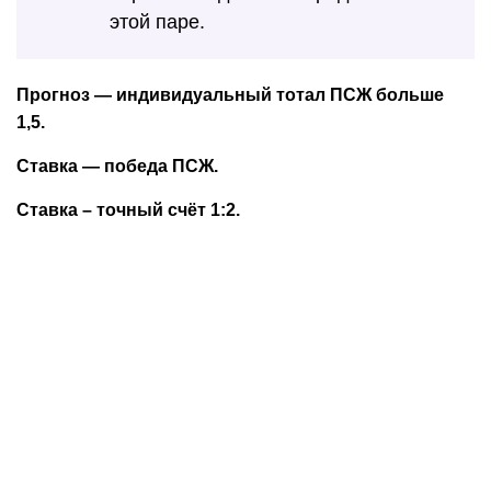
этой паре.
Прогноз — индивидуальный тотал ПСЖ больше
1,5.
Ставка — победа ПСЖ.
Ставка – точный счёт 1:2.