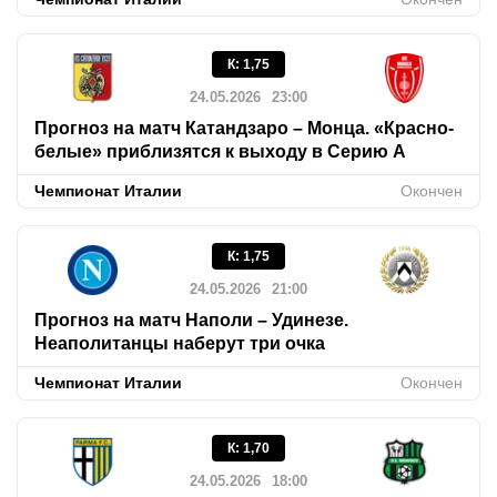
К
:
1,75
24.05.2026
23:00
Прогноз на матч Катандзаро – Монца. «Красно-
белые» приблизятся к выходу в Серию A
Чемпионат Италии
Окончен
К
:
1,75
24.05.2026
21:00
Прогноз на матч Наполи – Удинезе.
Неаполитанцы наберут три очка
Чемпионат Италии
Окончен
К
:
1,70
24.05.2026
18:00