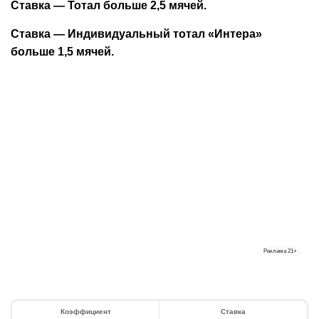
Ставка — Тотал больше 2,5 мячей.
Ставка — Индивидуальный тотал «Интера»
больше 1,5 мячей.
Реклама
21+
Коэффициент
Ставка