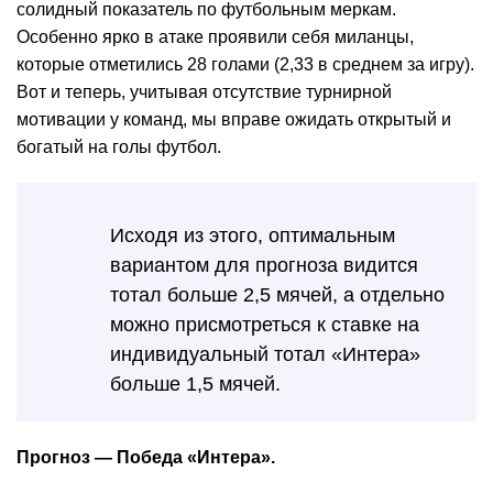
солидный показатель по футбольным меркам.
Особенно ярко в атаке проявили себя миланцы,
которые отметились 28 голами (2,33 в среднем за игру).
Вот и теперь, учитывая отсутствие турнирной
мотивации у команд, мы вправе ожидать открытый и
богатый на голы футбол.
Исходя из этого, оптимальным
вариантом для прогноза видится
тотал больше 2,5 мячей, а отдельно
можно присмотреться к ставке на
индивидуальный тотал «Интера»
больше 1,5 мячей.
Прогноз — Победа «Интера».