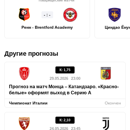
товарищеские матчи
- : -
Ренн - Brentford Academy
Циндао Ёну
Другие прогнозы
К
:
1,75
29.05.2026
23:00
Прогноз на матч Монца – Катандзаро. «Красно-
белые» оформят выход в Серию A
Чемпионат Италии
Окончен
К
:
2,10
24.05.2026
23:45