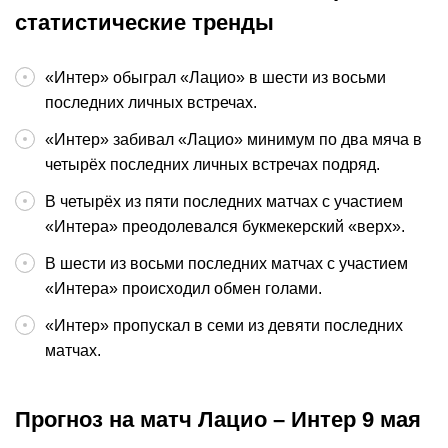
статистические тренды
«Интер» обыграл «Лацио» в шести из восьми
последних личных встречах.
«Интер» забивал «Лацио» минимум по два мяча в
четырёх последних личных встречах подряд.
В четырёх из пяти последних матчах с участием
«Интера» преодолевался букмекерский «верх».
В шести из восьми последних матчах с участием
«Интера» происходил обмен голами.
«Интер» пропускал в семи из девяти последних
матчах.
Прогноз на матч Лацио – Интер 9 мая