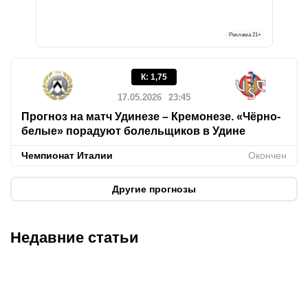
Реклама
21+
К
:
1,75
17.05.2026
23:45
Прогноз на матч Удинезе – Кремонезе. «Чёрно-
белые» порадуют болельщиков в Удине
Чемпионат Италии
Окончен
Другие прогнозы
Недавние статьи