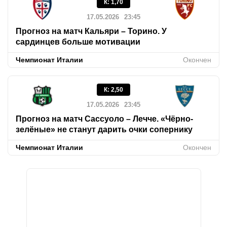
К
:
1,70
17.05.2026
23:45
Прогноз на матч Кальяри – Торино. У
сардинцев больше мотивации
Чемпионат Италии
Окончен
К
:
2,50
17.05.2026
23:45
Прогноз на матч Сассуоло – Лечче. «Чёрно-
зелёные» не станут дарить очки сопернику
Чемпионат Италии
Окончен