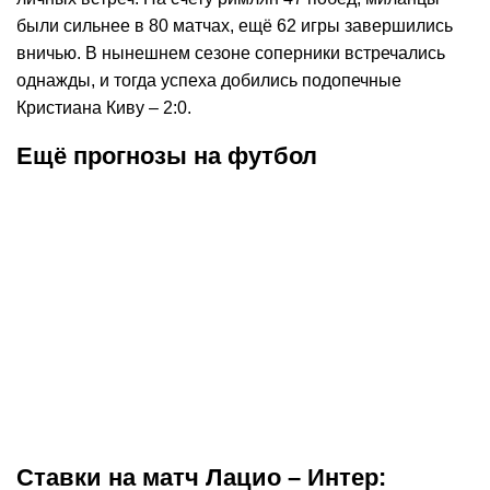
были сильнее в 80 матчах, ещё 62 игры завершились
вничью. В нынешнем сезоне соперники встречались
однажды, и тогда успеха добились подопечные
Кристиана Киву – 2:0.
Ещё прогнозы на футбол
К
:
2,05
08.08.2026
17:30
08.08
Прогноз на матч Крылья
Прогноз на м
Советов – Балтика.
Акрон. Моск
Калинанградцы увезут три очка
проблем
из Самары
РПЛ
13:44:58
РПЛ
Ставки на матч Лацио – Интер: