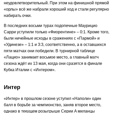
неудовлетворительный. При этом на финишной прямой
«орлы» всё же набрали хороший ход и стали регулярно
набирать очки.
В последних восьми турах подопечные Маурицио
Сарри уступили только «Фиорентине» – 0:1. Кроме того,
были ничейные исходы в сражениях с «Пармой» и
«Удинезе» – 1:1 и 3:3, соответственно, а в оставшихся
пяти матчах они победили. В турнирной таблице
«Лацио» занимает восьмое место, а главный матч
сезона ждёт их 13 мая, когда они сразятся в финале
Кубка Италии с «Интером».
Интер
«Интер» в прошлом сезоне уступил «Наполи» один
балл в борьбе за чемпионство, заняв второе место,
однако в текущем розыгрыше Серии
A
миланцы