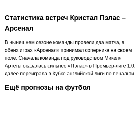
Статистика встреч Кристал Пэлас –
Арсенал
В нынешнем сезоне команды провели два матча, в
обеих играх «Арсенал» принимал соперника на своем
поле. Сначала команда под руководством Микеля
Артеты оказалась сильнее «Пэлас» в Премьер-лиге 1:0,
далее переиграла в Кубке английской лиги по пенальти.
Ещё прогнозы на футбол
К
:
1,86
06.08.2026
22:45
07.0
Прогноз на матч ПАОК –
Прогноз на м
Андерлехт. Бельгийцы
Тобол. Побед
потерпят поражение в Греции
форой (-1)