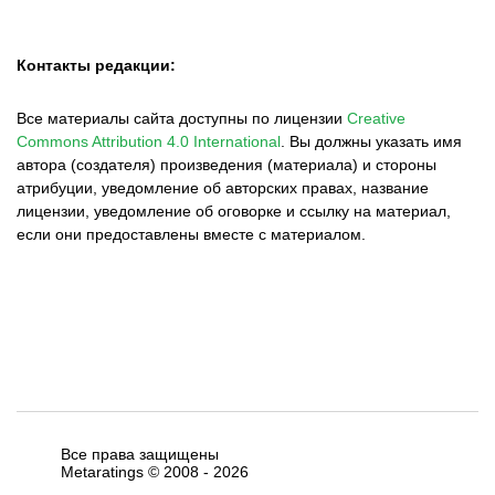
Контакты редакции:
Все материалы сайта доступны по лицензии
Creative
Commons Attribution 4.0 International
.
Вы должны указать имя
автора (создателя) произведения (материала) и стороны
атрибуции, уведомление об авторских правах, название
лицензии, уведомление об оговорке и ссылку на материал,
если они предоставлены вместе с материалом.
Все права защищены
Metaratings © 2008 -
2026