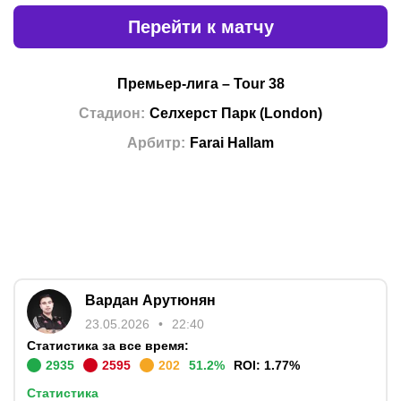
Перейти к матчу
Премьер-лига
–
Tour 38
Стадион
:
Селхерст Парк
(
London
)
Арбитр
:
Farai Hallam
Вардан Арутюнян
23.05.2026
22:40
Статистика за все время:
2935
2595
202
51.2
%
ROI:
1.77
%
Статистика