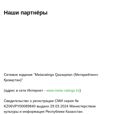
Наши партнёры
ФК «Кайрат»
ФК «Астана»
ФК «Тобол»
Сетевое издание "Metaratings Qazaqstan (Метарейтингс
Қазақстан)"
(адрес в сети Интернет -
www.meta-ratings.kz
)
Свидетельство о регистрации СМИ серия №
KZ06VPY00089840 выдано 29.03.2024 Министерством
культуры и информации Республики Казахстан.