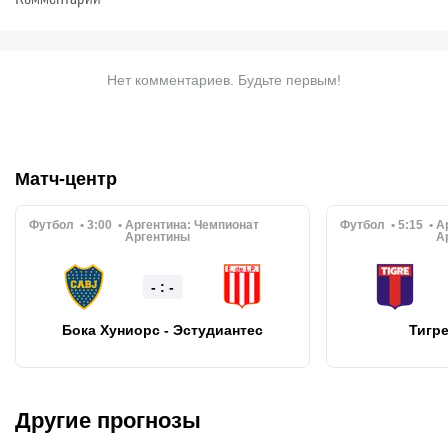
Нет комментариев. Будьте первым!
Матч-центр
Футбол
3:00
Аргентина:
Чемпионат
Футбол
5:15
А
Аргентины
А
- : -
Бока Хуниорс - Эстудиантес
Тигре
Другие прогнозы