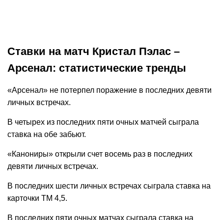
Лига Европы
11:10:10
Лига конферен
Ставки на матч Кристал Пэлас –
Арсенал: статистические тренды
«Арсенал» не потерпел поражение в последних девяти
личных встречах.
В четырех из последних пяти очных матчей сыграла
ставка на обе забьют.
«Канониры» открыли счет восемь раз в последних
девяти личных встречах.
В последних шести личных встречах сыграла ставка на
карточки ТМ 4,5.
В последних пяти очных матчах сыграла ставка на