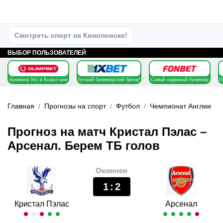
Смотреть спорт на Кинопоиске!
ВЫБОР ПОЛЬЗОВАТЕЛЕЙ
Букмекер №1 в Казахстане
Лучший букмекерский бренд*
Самый надежный букмекер
Л
Главная
Прогнозы на спорт
Футбол
Чемпионат Англии
Прогноз на матч Кристал Пэлас –
Арсенал. Берем ТБ голов
Окончен
1
:
2
Кристал Пэлас
Арсенал