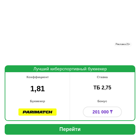
Реклама
21+
Лучший киберспортивный букмекер
Коэффициент
Ставка
1,81
ТБ 2,75
Букмекер
Бонус
201 000 ₸
Перейти