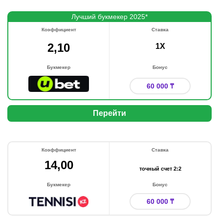
Лучший букмекер 2025*
Коэффициент
Ставка
2,10
1Х
Букмекер
Бонус
60 000 ₸
Перейти
Коэффициент
Ставка
14,00
точный счет 2:2
Букмекер
Бонус
60 000 ₸