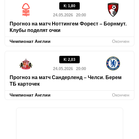
К
:
1,80
24.05.2026
20:00
Прогноз на матч Ноттингем Форест – Борнмут.
Клубы поделят очки
Чемпионат Англии
Окончен
К
:
2,03
24.05.2026
20:00
Прогноз на матч Сандерленд – Челси. Берем
ТБ карточек
Чемпионат Англии
Окончен