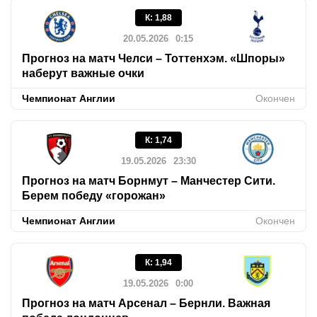
К
:
1,88
20.05.2026
0:15
Прогноз на матч Челси – Тоттенхэм. «Шпоры»
наберут важные очки
Чемпионат Англии
Окончен
К
:
1,74
19.05.2026
23:30
Прогноз на матч Борнмут – Манчестер Сити.
Берем победу «горожан»
Чемпионат Англии
Окончен
К
:
1,94
19.05.2026
0:00
Прогноз на матч Арсенал – Бернли. Важная