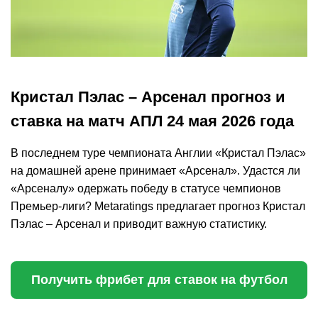
Кристал Пэлас – Арсенал прогноз и
ставка на матч АПЛ 24 мая 2026 года
В последнем туре чемпионата Англии «Кристал Пэлас»
на домашней арене принимает «Арсенал». Удастся ли
«Арсеналу» одержать победу в статусе чемпионов
Премьер-лиги?
M
etaratings предлагает прогноз
Кристал
Пэлас – Арсенал
и приводит важную статистику.
Получить фрибет для ставок на футбол