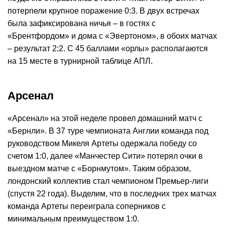
потерпели крупное поражение 0:3. В двух встречах
была зафиксирована ничья – в гостях с
«Брентфордом» и дома с «Эвертоном», в обоих матчах
– результат 2:2. С 45 баллами «орлы» располагаются
на 15 месте в турнирной таблице АПЛ.
Арсенал
«Арсенал» на этой неделе провел домашний матч с
«Бернли». В 37 туре чемпионата Англии команда под
руководством Микеля Артеты одержала победу со
счетом 1:0, далее «Манчестер Сити» потерял очки в
выездном матче с «Борнмутом». Таким образом,
лондонский коллектив стал чемпионом Премьер-лиги
(спустя 22 года). Выделим, что в последних трех матчах
команда Артеты переиграла соперников с
минимальным преимуществом 1:0.