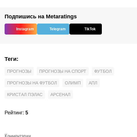
Подпишись на Metaratings
Instagram
Telegram
TikTok
Теги
:
ПРОГНОЗЫ
ПРОГНОЗЫ НА СПОРТ
ФУТБОЛ
ПРОГНОЗЫ НА ФУТБОЛ
ОЛИМП
АПЛ
КРИСТАЛ ПЭЛАС
АРСЕНАЛ
Рейтинг
:
5
Комментарии