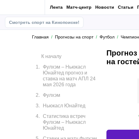
Лента
Матч-центр
Новости
Статьи
Смотреть спорт на Кинопоиске!
Главная
Прогнозы на спорт
Футбол
Чемпион
Прогноз
К началу
на госте
1
.
Фулхэм – Ньюкасл
Юнайтед прогноз и
ставка на матч АПЛ 24
мая 2026 года
2
.
Фулхэм
3
.
Ньюкасл Юнайтед
4
.
Статистика встреч
Фулхэм – Ньюкасл
Юнайтед
5
.
Ставки на матч Фулхэм