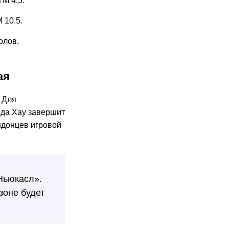
ТМ 4,5.
 10.5.
олов.
ая
 Для
нда Хау завершит
ондонцев игровой
Ньюкасл».
зоне будет