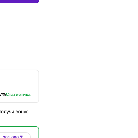
7
%
Статистика
олучи бонус
201 000 ₸