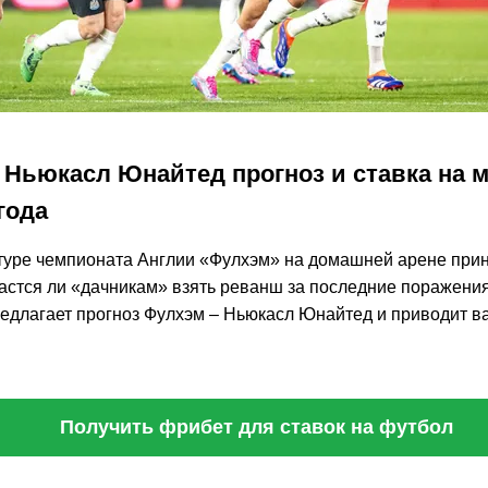
 Ньюкасл Юнайтед прогноз и ставка на м
года
туре чемпионата Англии «Фулхэм» на домашней арене при
астся ли «дачникам» взять реванш за последние поражения
предлагает прогноз
Фулхэм – Ньюкасл Юнайтед
и приводит 
Получить фрибет для ставок на футбол