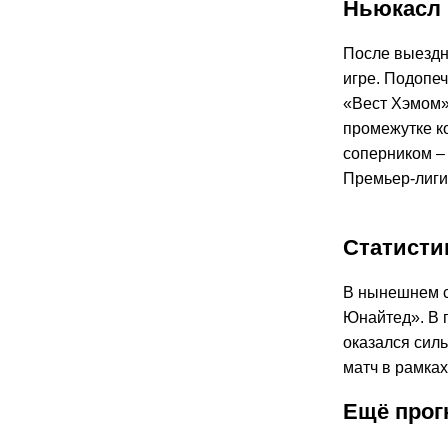
Ньюкасл
После выездн
игре. Подопе
«Вест Хэмом» 
промежутке к
соперником – 
Премьер-лиги
Статисти
В нынешнем с
Юнайтед». В 
оказался силь
матч в рамках
Ещё прог