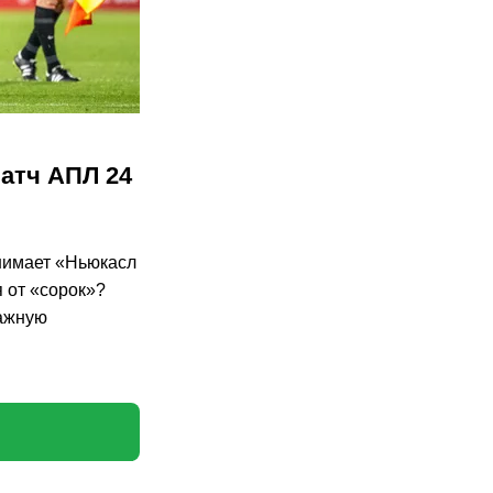
атч АПЛ 24
нимает «Ньюкасл
 от «сорок»?
важную