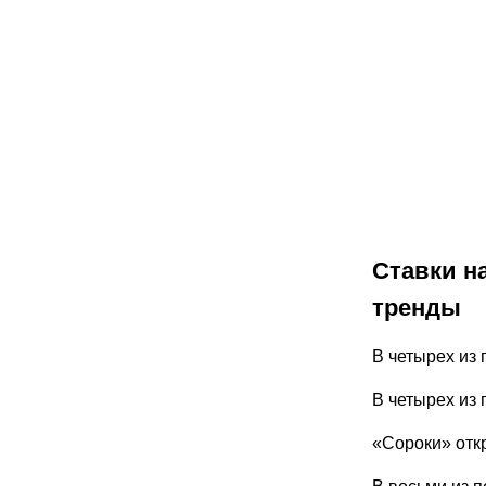
К
:
06.08.2
Прогноз на 
Сьон. Ждём
результати
поединка
Футбол
Ставки н
тренды
В четырех из 
В четырех из 
«Сороки» откр