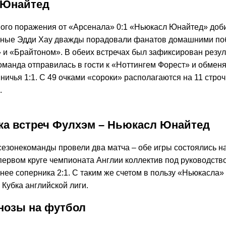
 Юнайтед
ого поражения от «Арсенала» 0:1 «Ньюкасл Юнайтед» доби
чные Эдди Хау дважды порадовали фанатов домашними по
и «Брайтоном». В обеих встречах был зафиксирован резуль
оманда отправилась в гости к «Ноттингем Форест» и обменя
ничья 1:1. С 49 очками «сороки» располагаются на 11 строч
.
ка встреч Фулхэм – Ньюкасл Юнайтед
езонекоманды провели два матча – обе игры состоялись н
первом круге чемпионата Англии коллектив под руководств
нее соперника 2:1. С таким же счетом в пользу «Ньюкасла
 Кубка английской лиги.
нозы на футбол