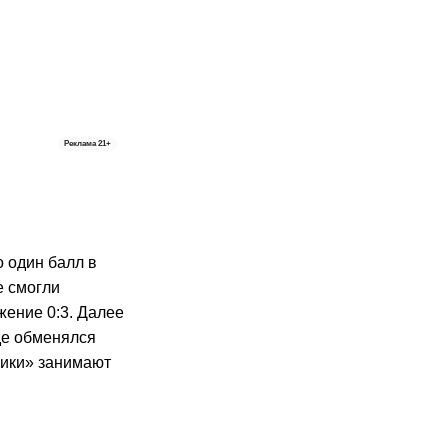
Реклама
21+
 один балл в
е смогли
жение 0:3. Далее
де обменялся
ники» занимают