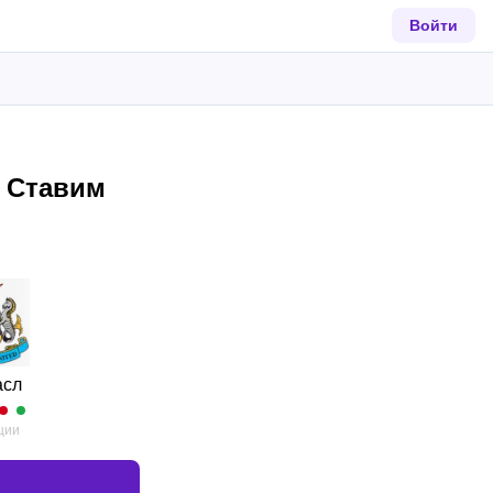
Войти
. Ставим
асл
ции