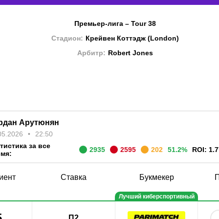
Премьер-лига
–
Tour 38
Стадион
:
Крейвен Коттэдж
(
London
)
Арбитр
:
Robert Jones
рдан Арутюнян
05.2026
22:50
тистика за все
2935
2595
202
51.2
%
ROI:
1.7
мя:
иент
Ставка
Букмекер
П
Лучший киберспортивный
букмекер
5
П2