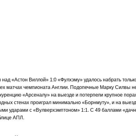
 над «Астон Виллой» 1:0 «Фулхэму» удалось набрать только
ех матчах чемпионата Англии. Подопечные Марку Силвы н
нкуренцию «Арсеналу» на выезде и потерпели крупное пора
одных стенах проиграл минимально «Борнмуту», и на выез
ыми ударами с «Вулверхэмптоном» 1:1. С 49 баллами «дач
блице АПЛ.