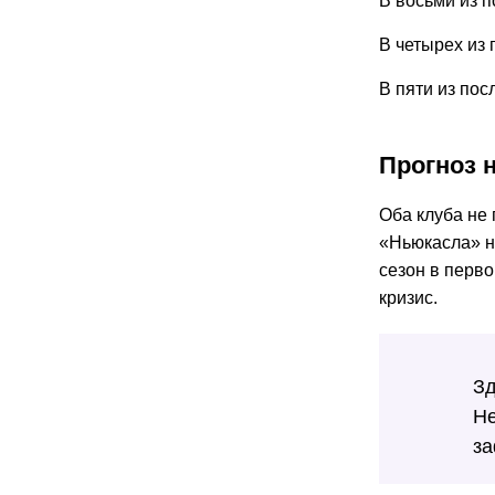
В восьми из п
В четырех из 
В пяти из пос
Прогноз 
Оба клуба не
«Ньюкасла» н
сезон в перво
кризис.
Зд
Не
за