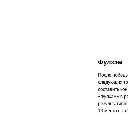
Фулхэм
После победы
следующих тр
составить ко
«Фулхэм» в р
результативн
13 место в та