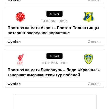
К
:
1,80
04.08.2026
18:15
Прогноз на матч Акрон – Ростов. Тольяттинцы
потерпят очередное поражение
Футбол
Окончен
К
:
1,75
03.08.2026
1:00
Прогноз на матч Ливерпуль – Лидс. «Красные»
завершат американский тур победой
Футбол
Окончен