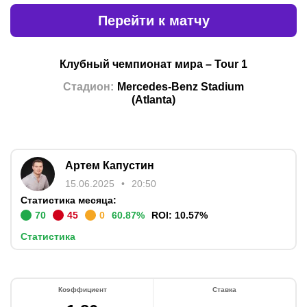
Перейти к матчу
Клубный чемпионат мира
–
Tour 1
Стадион
:
Mercedes-Benz Stadium
(
Atlanta
)
Артем Капустин
15.06.2025
20:50
Статистика месяца:
70
45
0
60.87
%
ROI:
10.57
%
Статистика
Коэффициент
Ставка