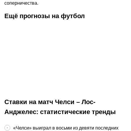
соперничества.
Ещё прогнозы на футбол
К
:
1,86
06.08.2026
22:45
07.0
Прогноз на матч ПАОК –
Прогноз на м
Андерлехт. Бельгийцы
Хартс. Лисс
потерпят поражение в Греции
исход уже в 
Лига Европы
14:33:47
Лига Европы
Ставки на матч Челси – Лос-
Анджелес: статистические тренды
«Челси» выиграл в восьми из девяти последних