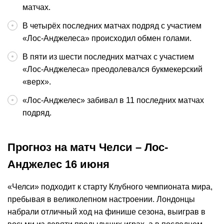
матчах.
В четырёх последних матчах подряд с участием
«Лос-Анджелеса» происходил обмен голами.
В пяти из шести последних матчах с участием
«Лос-Анджелеса» преодолевался букмекерский
«верх».
«Лос-Анджелес» забивал в 11 последних матчах
подряд.
Прогноз на матч Челси – Лос-
Анджелес 16 июня
«Челси» подходит к старту Клубного чемпионата мира,
пребывая в великолепном настроении. Лондонцы
набрали отличный ход на финише сезона, выиграв в