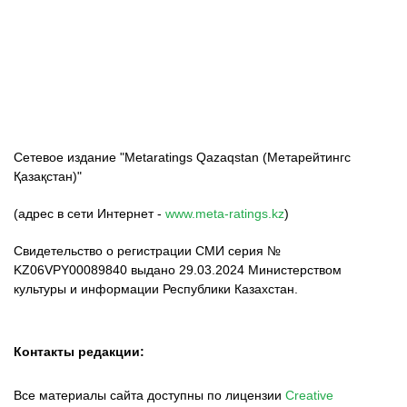
ФК «Кайрат»
ФК «Астана»
ФК «Тобол»
Сетевое издание "Metaratings Qazaqstan (Метарейтингс
Қазақстан)"
(адрес в сети Интернет -
www.meta-ratings.kz
)
Свидетельство о регистрации СМИ серия №
KZ06VPY00089840 выдано 29.03.2024 Министерством
культуры и информации Республики Казахстан.
Контакты редакции:
Все материалы сайта доступны по лицензии
Creative