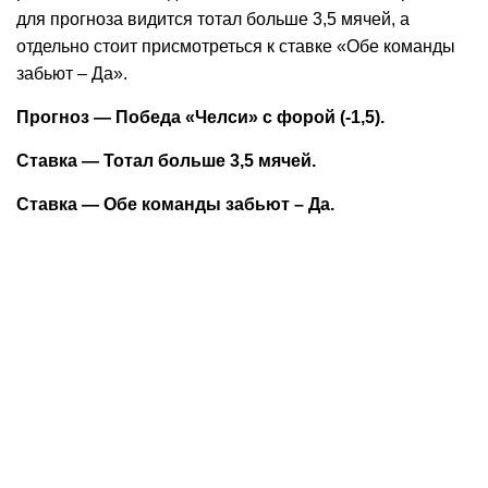
для прогноза видится тотал больше 3,5 мячей, а
отдельно стоит присмотреться к ставке «Обе команды
забьют – Да».
Прогноз — Победа «Челси» с форой (-1,5).
Ставка — Тотал больше 3,5 мячей.
Ставка — Обе команды забьют – Да.