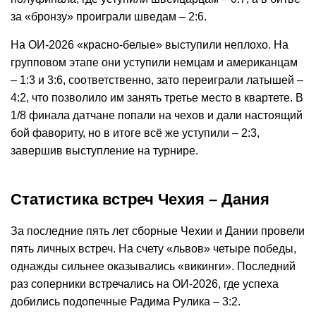
за «бронзу» проиграли шведам – 2:6.
На ОИ-2026 «красно-белые» выступили неплохо. На
групповом этапе они уступили немцам и американцам
– 1:3 и 3:6, соответственно, зато переиграли латышей –
4:2, что позволило им занять третье место в квартете. В
1/8 финала датчане попали на чехов и дали настоящий
бой фавориту, но в итоге всё же уступили – 2:3,
завершив выступление на турнире.
Статистика встреч Чехия – Дания
За последние пять лет сборные Чехии и Дании провели
пять личных встреч. На счету «львов» четыре победы,
однажды сильнее оказывались «викинги». Последний
раз соперники встречались на ОИ-2026, где успеха
добились подопечные Радима Рулика – 3:2.