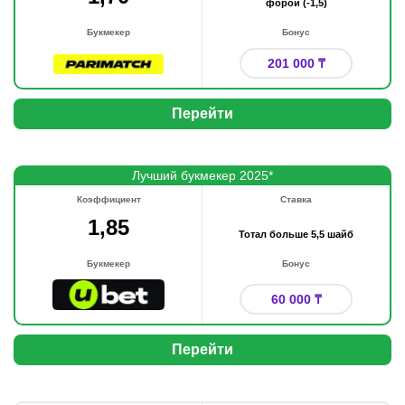
форой (-1,5)
Букмекер
Бонус
201 000 ₸
Перейти
Лучший букмекер 2025*
Коэффициент
Ставка
1,85
Тотал больше 5,5 шайб
Букмекер
Бонус
60 000 ₸
Перейти