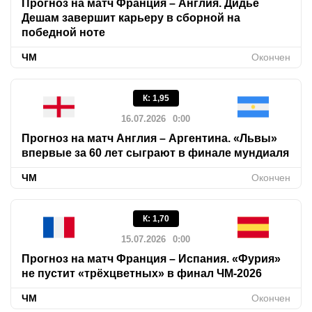
Прогноз на матч Франция – Англия. Дидье
Дешам завершит карьеру в сборной на
победной ноте
ЧМ
Окончен
К
:
1,95
16.07.2026
0:00
Прогноз на матч Англия – Аргентина. «Львы»
впервые за 60 лет сыграют в финале мундиаля
ЧМ
Окончен
К
:
1,70
15.07.2026
0:00
Прогноз на матч Франция – Испания. «Фурия»
не пустит «трёхцветных» в финал ЧМ-2026
ЧМ
Окончен