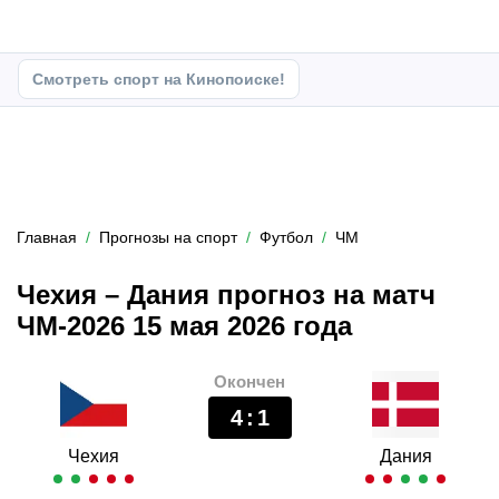
Смотреть спорт на Кинопоиске!
Главная
Прогнозы на спорт
Футбол
ЧМ
Чехия – Дания прогноз на матч
ЧМ-2026 15 мая 2026 года
Окончен
4
:
1
Чехия
Дания