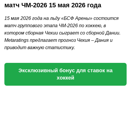
матч ЧМ-2026 15 мая 2026 года
15 мая 2026 года на льду «БСФ Арены» состоится
матч группового этапа ЧМ-2026 по хоккею, в
котором сборная Чехии сыграет со сборной Дании.
Metaratings предлагает прогноз Чехия – Дания и
приводит важную статистику.
Эксклюзивный бонус для ставок на
хоккей