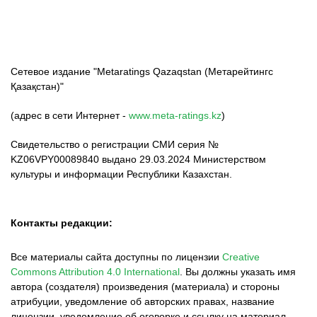
Сетевое издание "Metaratings Qazaqstan (Метарейтингс
Қазақстан)"
(адрес в сети Интернет -
www.meta-ratings.kz
)
Свидетельство о регистрации СМИ серия №
KZ06VPY00089840 выдано 29.03.2024 Министерством
культуры и информации Республики Казахстан.
Контакты редакции:
Все материалы сайта доступны по лицензии
Creative
Commons Attribution 4.0 International
.
Вы должны указать имя
автора (создателя) произведения (материала) и стороны
атрибуции, уведомление об авторских правах, название
лицензии, уведомление об оговорке и ссылку на материал,