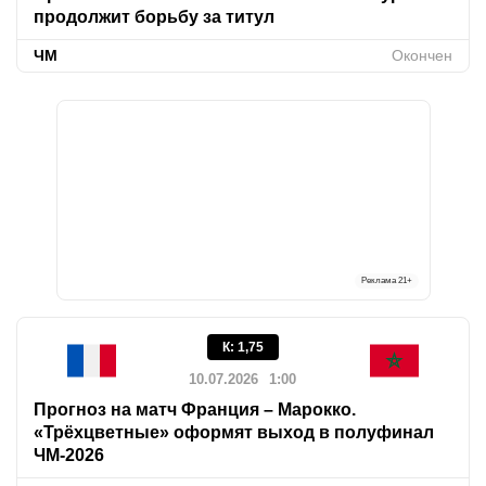
продолжит борьбу за титул
ЧМ
Окончен
Реклама
21+
К
:
1,75
10.07.2026
1:00
Прогноз на матч Франция – Марокко.
«Трёхцветные» оформят выход в полуфинал
ЧМ-2026