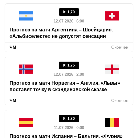
К
:
1,70
12.07.2026
6:00
Прогноз на матч Аргентина – Швейцария.
«Альбиселесте» не допустят сенсации
ЧМ
Окончен
К
:
1,75
12.07.2026
2:00
Прогноз на матч Норвегия – Англия. «Львы»
поставят точку в скандинавской сказке
ЧМ
Окончен
К
:
1,80
11.07.2026
0:00
Прогноз на матч Испания – Бельгия. «Фурия»