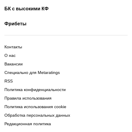
Бездепозитные бонусы
Olimpbet бонусы
БК с высокими КФ
Бонусы за регистрацию
Промокоды 1xBet
Скачать Ойнабет
Скачать OlimpBet
За установку приложения
Фрибеты
Промокоды Ubet
Скачать 1хБет
Ubet Android
Промокоды Олимпбет
Старым игрокам
Фрибет на День Рождения
Фрибеты без депозита
Фрибет 10000
Контакты
О нас
Вакансии
Специально для Metaratings
RSS
Политика конфиденциальности
Правила использования
Политика использования cookie
Обработка персональных данных
Редакционная политика