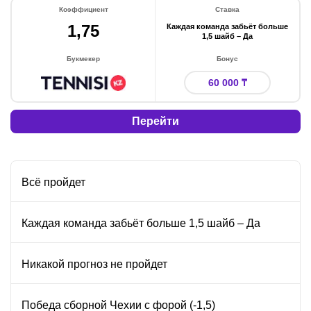
Коэффициент
Ставка
1,75
Каждая команда забьёт больше
1,5 шайб – Да
Букмекер
Бонус
60 000 ₸
Перейти
Всё пройдет
Каждая команда забьёт больше 1,5 шайб – Да
Никакой прогноз не пройдет
Победа сборной Чехии с форой (-1,5)