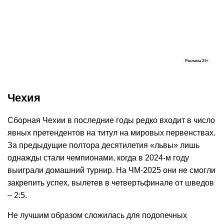
Реклама
21+
Чехия
Сборная Чехии в последние годы редко входит в число
явных претендентов на титул на мировых первенствах.
За предыдущие полтора десятилетия «львы» лишь
однажды стали чемпионами, когда в 2024-м году
выиграли домашний турнир. На ЧМ-2025 они не смогли
закрепить успех, вылетев в четвертьфинале от шведов
– 2:5.
Не лучшим образом сложилась для подопечных