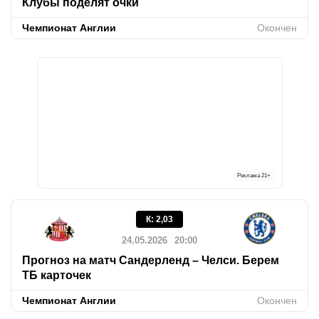
Клубы поделят очки
Чемпионат Англии
Окончен
Реклама
21+
К
:
2,03
24.05.2026
20:00
Прогноз на матч Сандерленд – Челси. Берем
ТБ карточек
Чемпионат Англии
Окончен