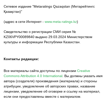
Сетевое издание "Metaratings Qazaqstan (Метарейтингс
Қазақстан)"
(адрес в сети Интернет -
www.meta-ratings.kz
)
Свидетельство о регистрации СМИ серия №
KZ06VPY00089840 выдано 29.03.2024 Министерством
культуры и информации Республики Казахстан.
Контакты редакции:
Все материалы сайта доступны по лицензии
Creative
Commons Attribution 4.0 International
.
Вы должны указать имя
автора (создателя) произведения (материала) и стороны
атрибуции, уведомление об авторских правах, название
лицензии, уведомление об оговорке и ссылку на материал,
если они предоставлены вместе с материалом.