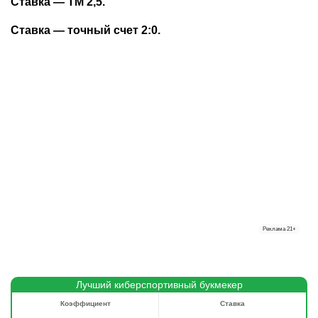
Ставка — ТМ 2,5.
Ставка — точный счет 2:0.
Реклама
21+
Лучший киберспортивный букмекер
Коэффициент
Ставка