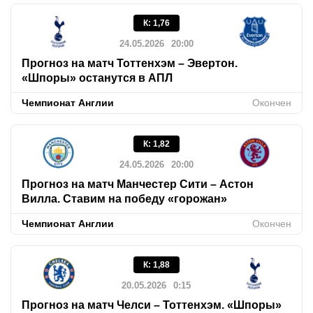
К
:
1,76
24.05.2026
20:00
Прогноз на матч Тоттенхэм – Эвертон.
«Шпоры» останутся в АПЛ
Чемпионат Англии
Окончен
К
:
1,82
24.05.2026
20:00
Прогноз на матч Манчестер Сити – Астон
Вилла. Ставим на победу «горожан»
Чемпионат Англии
Окончен
К
:
1,88
20.05.2026
0:15
Прогноз на матч Челси – Тоттенхэм. «Шпоры»