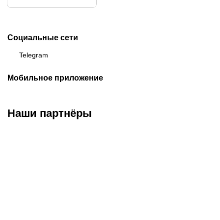
Социальные сети
Telegram
Мобильное приложение
Наши партнёры
ФК «Кайрат»
ФК «Астана»
ФК «Тобол»