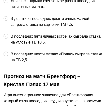
«Пчелы» открыли счет четыре раза в последних
пяти очных матчах.
В девяти из последних десяти очных матчей
сыграла ставка на карточки ТМ 4,5.
В последних пяти личных встречах сыграла ставка
на угловые ТБ 10,5.
В последних шести матчах «Пэлас» сыграла ставка
на ТБ 2,5.
Прогноз на матч Брентфорд –
Кристал Пэлас 17 мая
Игра имеет огромное значение для «Брентфорда»,
который из-за последних неудач опустился на восьмую