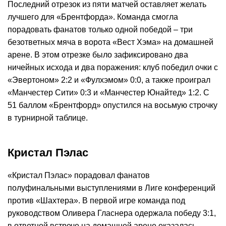
Последний отрезок из пяти матчей оставляет желать
лучшего для «Брентфорда». Команда смогла
порадовать фанатов только одной победой – три
безответных мяча в ворота «Вест Хэма» на домашней
арене. В этом отрезке было зафиксировано два
ничейных исхода и два поражения: клуб победил очки с
«Эвертоном» 2:2 и «Фулхэмом» 0:0, а также проиграл
«Манчестер Сити» 0:3 и «Манчестер Юнайтед» 1:2. С
51 баллом «Брентфорд» опустился на восьмую строчку
в турнирной таблице.
Кристал Пэлас
«Кристал Пэлас» порадовал фанатов
полуфинальными выступлениями в Лиге конференций
против «Шахтера». В первой игре команда под
руководством Оливера Гласнера одержала победу 3:1,
в ответной встрече на домашней арене оказалась