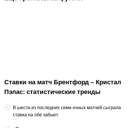
К
:
1,70
09.08.2026
18:00
08.08
Прогноз на матч Арсенал –
Прогноз на м
Боруссия Д. «Канониры»
Ростов. «Арм
отыграются за поражение в
очки в Москв
прошлой игре
Футбол
14:33:10
РПЛ
Ставки на матч Брентфорд – Кристал
Пэлас: статистические тренды
В шести из последних семи очных матчей сыграла
ставка на обе забьют.