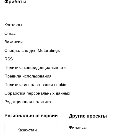
Фрибеты
Промокоды Ubet
Скачать 1хБет
Ubet Android
Промокоды Олимпбет
Старым игрокам
Фрибет на День Рождения
Фрибеты без депозита
Фрибет 10000
Контакты
О нас
Вакансии
Специально для Metaratings
RSS
Политика конфиденциальности
Правила использования
Политика использования cookie
Обработка персональных данных
Редакционная политика
Региональные версии
Другие проекты
Финансы
Казахстан