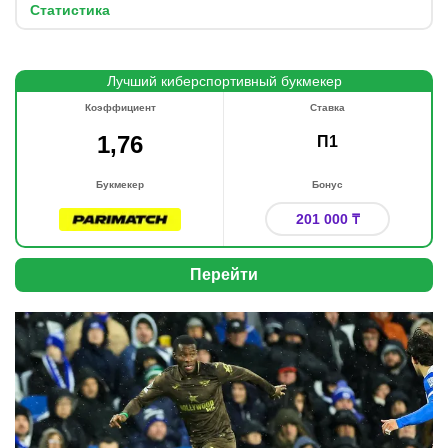
Статистика
Лучший киберспортивный букмекер
Коэффициент
Ставка
1,76
П1
Букмекер
Бонус
201 000 ₸
Перейти