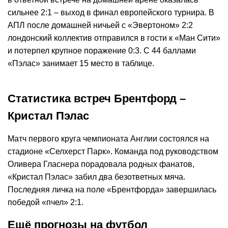
сильнее 2:1 – выход в финал европейского турнира. В
АПЛ после домашней ничьей с «Эвертоном» 2:2
лондонский коллектив отправился в гости к «Ман Сити»
и потерпел крупное поражение 0:3. С 44 баллами
«Пэлас» занимает 15 место в таблице.
Статистика встреч Брентфорд –
Кристал Пэлас
Матч первого круга чемпионата Англии состоялся на
стадионе «Селхерст Парк». Команда под руководством
Оливера Гласнера порадовала родных фанатов,
«Кристал Пэлас» забил два безответных мяча.
Последняя личка на поле «Брентфорда» завершилась
победой «пчел» 2:1.
Ещё прогнозы на футбол