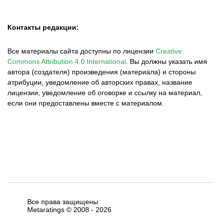
Контакты редакции:
Все материалы сайта доступны по лицензии
Creative
Commons Attribution 4.0 International
.
Вы должны указать имя
автора (создателя) произведения (материала) и стороны
атрибуции, уведомление об авторских правах, название
лицензии, уведомление об оговорке и ссылку на материал,
если они предоставлены вместе с материалом.
Все права защищены
Metaratings © 2008 -
2026