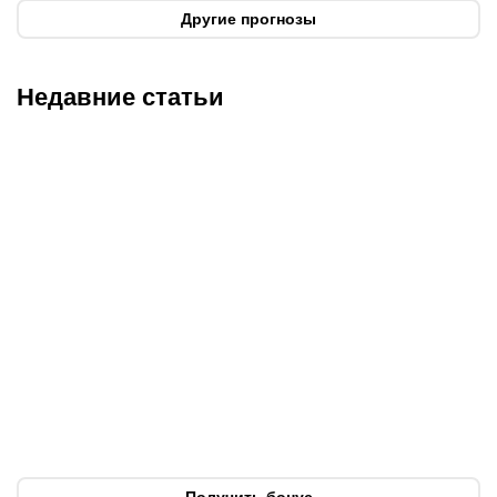
Другие прогнозы
Недавние статьи
07.08.2026
20:50
07.08.2026
13:01
Нургожай сохранит место
Чемпион Европы и
в UFC: почему Дияр
спаситель «Аякса»: кто
фаворит в бою против
такой Джон ван’т Схип –
Бруну Лопеса
новый тренер сборной
Казахстана
Получить бонус