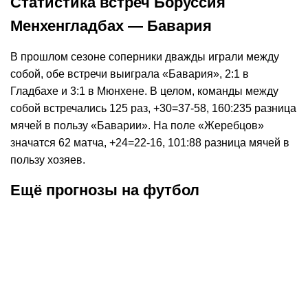
Статистика встреч Боруссия
Менхенгладбах — Бавария
В прошлом сезоне соперники дважды играли между
собой, обе встречи выиграла «Бавария», 2:1 в
Гладбахе и 3:1 в Мюнхене. В целом, команды между
собой встречались 125 раз, +30=37-58, 160:235 разница
мячей в пользу «Баварии». На поле «Жеребцов»
значатся 62 матча, +24=22-16, 101:88 разница мячей в
пользу хозяев.
Ещё прогнозы на футбол
К
:
2,05
08.08.2026
17:30
08.08
Прогноз на матч Крылья
Прогноз на м
Советов – Балтика.
Акрон. Моск
Калинанградцы увезут три очка
проблем