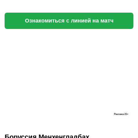
Ознакомиться с линией на матч
Реклама
21+
Боруссия Менхенгладбах