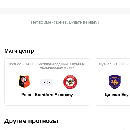
Нет комментариев. Будьте первым!
Матч-центр
Футбол
14:00
Международный:
Клубные
Футбол
16:00
товарищеские матчи
- : -
Ренн - Brentford Academy
Циндао Ёну
Другие прогнозы