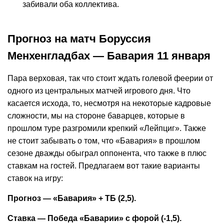
забивали оба коллектива.
Прогноз на матч Боруссия
Менхенгладбах — Бавария 11 января
Пара верховая, так что стоит ждать голевой феерии от
одного из центральных матчей игрового дня. Что
касается исхода, то, несмотря на некоторые кадровые
сложности, мы на стороне баварцев, которые в
прошлом туре разгромили крепкий «Лейпциг». Также
не стоит забывать о том, что «Бавария» в прошлом
сезоне дважды обыграл оппонента, что также в плюс
ставкам на гостей. Предлагаем вот такие варианты
ставок на игру:
Прогноз — «Бавария» + ТБ (2,5).
Ставка — Победа «Баварии» с форой (-1,5).