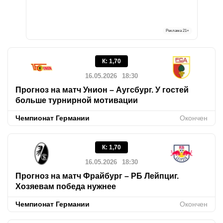
Реклама
21+
К
:
1,70
16.05.2026
18:30
Прогноз на матч Унион – Аугсбург. У гостей
больше турнирной мотивации
Чемпионат Германии
Окончен
К
:
1,70
16.05.2026
18:30
Прогноз на матч Фрайбург – РБ Лейпциг.
Хозяевам победа нужнее
Чемпионат Германии
Окончен