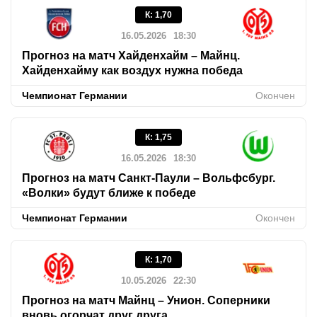
К
:
1,70
16.05.2026
18:30
Прогноз на матч Хайденхайм – Майнц.
Хайденхайму как воздух нужна победа
Чемпионат Германии
Окончен
К
:
1,75
16.05.2026
18:30
Прогноз на матч Санкт-Паули – Вольфсбург.
«Волки» будут ближе к победе
Чемпионат Германии
Окончен
К
:
1,70
10.05.2026
22:30
Прогноз на матч Майнц – Унион. Соперники
вновь огорчат друг друга