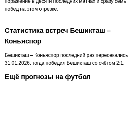
поражение в десяти последних матчах и сразу семь
побед на этом отрезке.
Статистика встреч Бешикташ –
Коньяспор
Бешикташ – Коньяспор последний раз пересекались
31.01.2026, тогда победил Бешикташ со счётом 2:1.
Ещё прогнозы на футбол
К
:
1,95
07.08.2026
0:00
07.0
Прогноз на матч Партизан –
Прогноз на м
Тобол. Победа «Партизана» с
Хартс. Лисс
форой (-1)
исход уже в 
Лига конференций
Окончен
Лига Европы