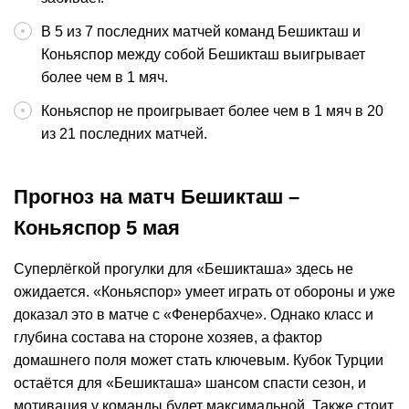
В 5 из 7 последних матчей команд Бешикташ и
Коньяспор между собой Бешикташ выигрывает
более чем в 1 мяч.
Коньяспор не проигрывает более чем в 1 мяч в 20
из 21 последних матчей.
Прогноз на матч Бешикташ –
Коньяспор 5 мая
Суперлёгкой прогулки для «Бешикташа» здесь не
ожидается. «Коньяспор» умеет играть от обороны и уже
доказал это в матче с «Фенербахче». Однако класс и
глубина состава на стороне хозяев, а фактор
домашнего поля может стать ключевым. Кубок Турции
остаётся для «Бешикташа» шансом спасти сезон, и
мотивация у команды будет максимальной. Также стоит