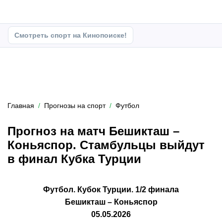
Смотреть спорт на Кинопоиске!
Главная
Прогнозы на спорт
Футбол
Прогноз на матч Бешикташ –
Коньяспор. Стамбульцы выйдут
в финал Кубка Турции
Футбол. Кубок Турции. 1/2 финала
Бешикташ – Коньяспор
05.05.2026