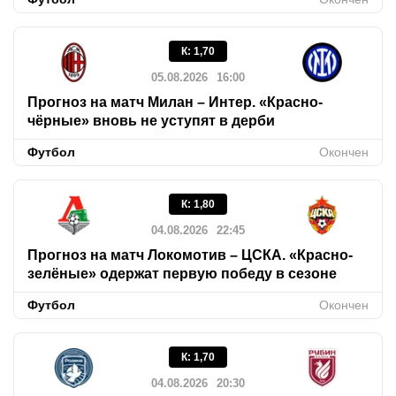
К
:
1,70
05.08.2026
16:00
Прогноз на матч Милан – Интер. «Красно-
чёрные» вновь не уступят в дерби
Футбол
Окончен
К
:
1,80
04.08.2026
22:45
Прогноз на матч Локомотив – ЦСКА. «Красно-
зелёные» одержат первую победу в сезоне
Футбол
Окончен
К
:
1,70
04.08.2026
20:30