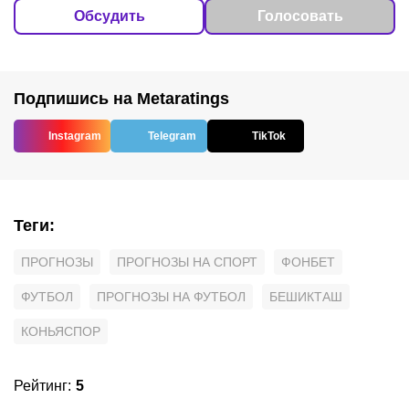
Обсудить
Голосовать
Подпишись на Metaratings
Instagram
Telegram
TikTok
Теги
:
ПРОГНОЗЫ
ПРОГНОЗЫ НА СПОРТ
ФОНБЕТ
ФУТБОЛ
ПРОГНОЗЫ НА ФУТБОЛ
БЕШИКТАШ
КОНЬЯСПОР
Рейтинг
:
5