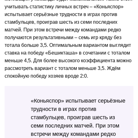
учитывать статистику личных встреч – «Коньяспор»
испытывает серьёзные трудности в играх против
стамбульцев, проиграв шесть из семи последних
матчей. При этом встречи между командами редко
получаются результативными – семь игр кряду без
тотала больше 3,5. Оптимальным вариантом выглядит
ставка на победу «Бешикташа» в сочетании с тоталом
меньше 4,5. Для более высокого коэффициента можно
рассмотреть вариант с тоталом меньше 3,5. Ждём
спокойную победу хозяев вроде 2:0.
«Коньяспор» испытывает серьёзные
трудности в играх против
стамбульцев, проиграв шесть из
семи последних матчей. При этом
встречи между командами редко