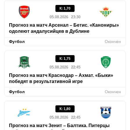
К
:
1,70
05.08.2026
23:30
Прогноз на матч Арсенал – Бетис. «Канониры»
одолеют андалусийцев в Дублине
Футбол
Окончен
К
:
1,75
05.08.2026
22:45
Прогноз на матч Краснодар – Ахмат. «Быки»
победят в результативной игре
Футбол
Окончен
К
:
1,80
05.08.2026
22:45
Прогноз на матч Зенит – Балтика. Питерцы