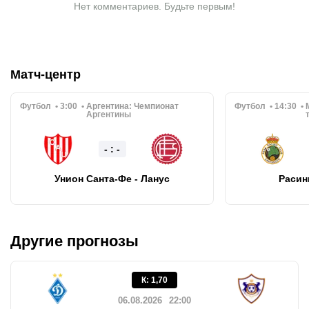
Нет комментариев. Будьте первым!
Матч-центр
Футбол
3:00
Аргентина:
Чемпионат
Футбол
14:30
Аргентины
- : -
Унион Санта-Фе - Ланус
Расинг
Другие прогнозы
К
:
1,70
06.08.2026
22:00