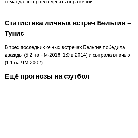
команда потерпела десять поражений.
Статистика личных встреч Бельгия –
Тунис
В трёх последних очных встречах Бельгия победила
дважды (5:2 на ЧМ-2018, 1:0 в 2014) и сыграла вничью
(1:1 на ЧМ-2002).
Ещё прогнозы на футбол
К
:
1,95
07.08.2026
0:00
07.0
Прогноз на матч Партизан –
Прогноз на м
Тобол. Победа «Партизана» с
Хартс. Лисс
форой (-1)
исход уже в 
Лига конференций
Окончен
Лига Европы