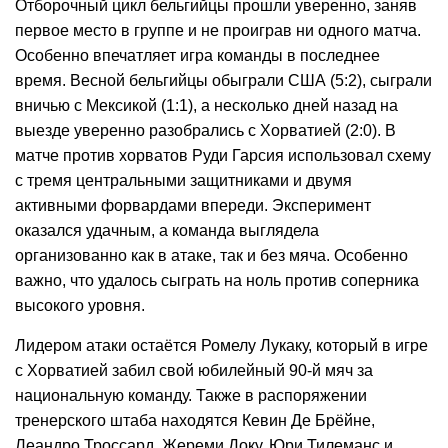
Отборочный цикл бельгийцы прошли уверенно, заняв
первое место в группе и не проиграв ни одного матча.
Особенно впечатляет игра команды в последнее
время. Весной бельгийцы обыграли США (5:2), сыграли
вничью с Мексикой (1:1), а несколько дней назад на
выезде уверенно разобрались с Хорватией (2:0). В
матче против хорватов Руди Гарсия использовал схему
с тремя центральными защитниками и двумя
активными форвардами впереди. Эксперимент
оказался удачным, а команда выглядела
организованно как в атаке, так и без мяча. Особенно
важно, что удалось сыграть на ноль против соперника
высокого уровня.
Лидером атаки остаётся Ромелу Лукаку, который в игре
с Хорватией забил свой юбилейный 90-й мяч за
национальную команду. Также в распоряжении
тренерского штаба находятся Кевин Де Брёйне,
Леандро Троссард, Жереми Доку, Юри Тилеманс и