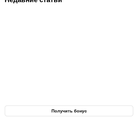
07.08.2026
2:30
05.08.2026
22:07
«Тобол» крупно проиграл
Где смотреть матч
«Партизану»: Казахстан
«Партизан» – «Тобол»
близок к потере ещё
онлайн в прямом эфире 7
одного клуба в
августа?
еврокубках
Получить бонус