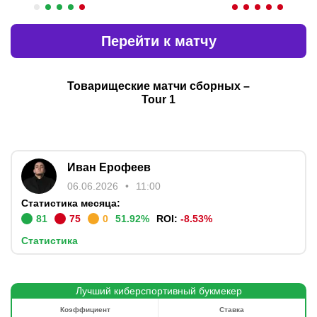
Перейти к матчу
Товарищеские матчи сборных
–
Tour 1
Иван Ерофеев
06.06.2026
11:00
Статистика месяца:
81
75
0
51.92
%
ROI:
-8.53
%
Статистика
Лучший киберспортивный букмекер
Коэффициент
Ставка