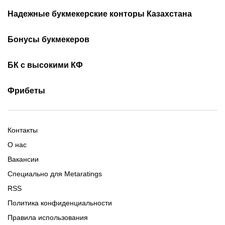
Надежные букмекерские конторы Казахстана
Лучшие букмекеры
Обзор Олимп бет
Бонусы букмекеров
Приложения букмекеров
Бездепозитные бонусы
Olimpbet бонусы
БК с высокими КФ
Бонусы за регистрацию
Промокоды 1xBet
Скачать Ойнабет
Скачать OlimpBet
За установку приложения
Фрибеты
Промокоды Ubet
Скачать 1хБет
Ubet Android
Промокоды Олимпбет
Старым игрокам
Фрибет на День Рождения
Фрибеты без депозита
Фрибет 10000
Контакты
О нас
Вакансии
Специально для Metaratings
RSS
Политика конфиденциальности
Правила использования