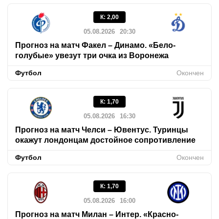
К
:
2,00
05.08.2026
20:30
Прогноз на матч Факел – Динамо. «Бело-
голубые» увезут три очка из Воронежа
Футбол
Окончен
К
:
1,70
05.08.2026
16:30
Прогноз на матч Челси – Ювентус. Туринцы
окажут лондонцам достойное сопротивление
Футбол
Окончен
К
:
1,70
05.08.2026
16:00
Прогноз на матч Милан – Интер. «Красно-