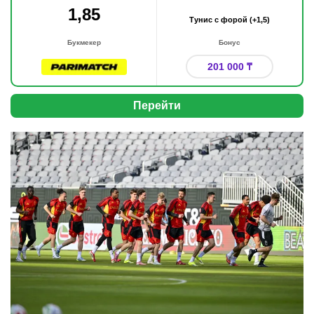
1,85
Тунис с форой (+1,5)
Букмекер
Бонус
201 000 ₸
Перейти