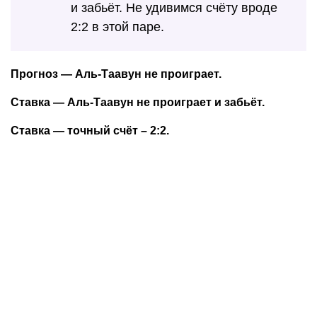
и забьёт. Не удивимся счёту вроде
2:2 в этой паре.
Прогноз — Аль-Таавун не проиграет.
Ставка — Аль-Таавун не проиграет и забьёт.
Ставка — точный счёт – 2:2.