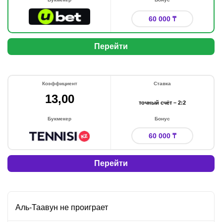
60 000 ₸
Перейти
Коэффициент
Ставка
13,00
точный счёт – 2:2
Букмекер
Бонус
60 000 ₸
Перейти
Аль-Таавун не проиграет