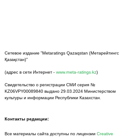
ФК «Кайрат»
ФК «Астана»
ФК «Тобол»
Сетевое издание "Metaratings Qazaqstan (Метарейтингс
Қазақстан)"
(адрес в сети Интернет -
www.meta-ratings.kz
)
Свидетельство о регистрации СМИ серия №
KZ06VPY00089840 выдано 29.03.2024 Министерством
культуры и информации Республики Казахстан.
Контакты редакции:
Все материалы сайта доступны по лицензии
Creative