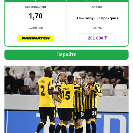
Коэффициент
Ставка
1,70
Аль-Таавун не проиграет
Букмекер
Бонус
201 000 ₸
Перейти