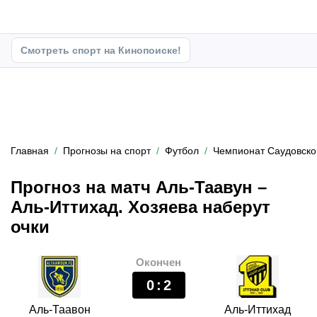
Смотреть спорт на Кинопоиске!
Главная
Прогнозы на спорт
Футбол
Чемпионат Саудовско
Прогноз на матч Аль-Таавун –
Аль-Иттихад. Хозяева наберут
очки
Окончен
0
:
2
Аль-Таавон
Аль-Иттихад