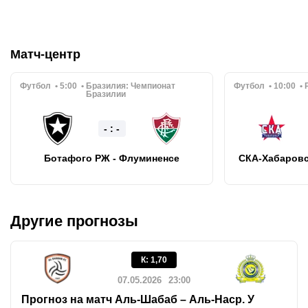
Матч-центр
Футбол
5:00
Бразилия:
Чемпионат
Футбол
10:00
Бразилии
- : -
Ботафого РЖ - Флуминенсе
СКА-Хабаровс
Другие прогнозы
К
:
1,70
07.05.2026
23:00
Прогноз на матч Аль-Шабаб – Аль-Наср. У