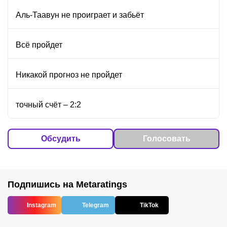
Аль-Таавун не проиграет и забьёт
Всё пройдет
Никакой прогноз не пройдет
точный счёт – 2:2
Обсудить
Голосовать
Подпишись на Metaratings
Instagram
Telegram
TikTok