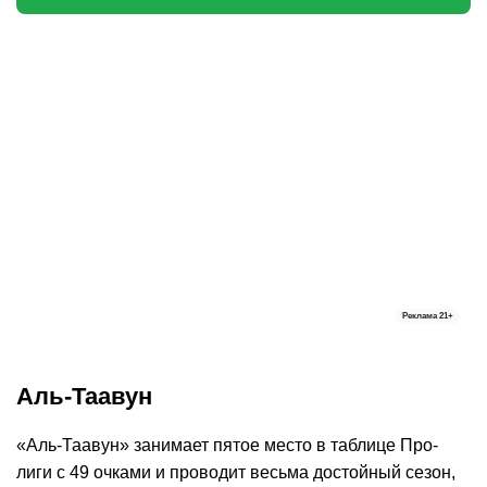
Реклама
21+
Аль-Таавун
«Аль-Таавун» занимает пятое место в таблице Про-
лиги с 49 очками и проводит весьма достойный сезон,