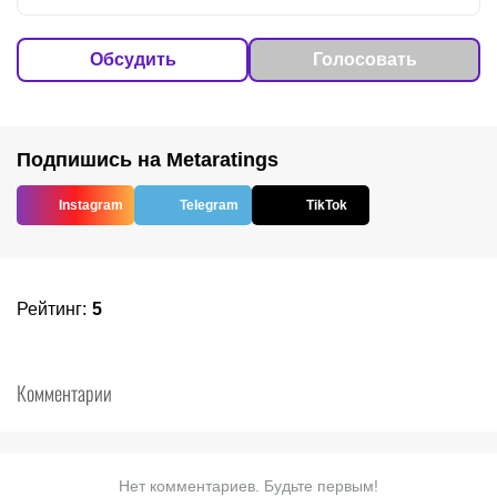
Обсудить
Голосовать
Подпишись на Metaratings
Instagram
Telegram
TikTok
Рейтинг
:
5
Комментарии
Нет комментариев. Будьте первым!