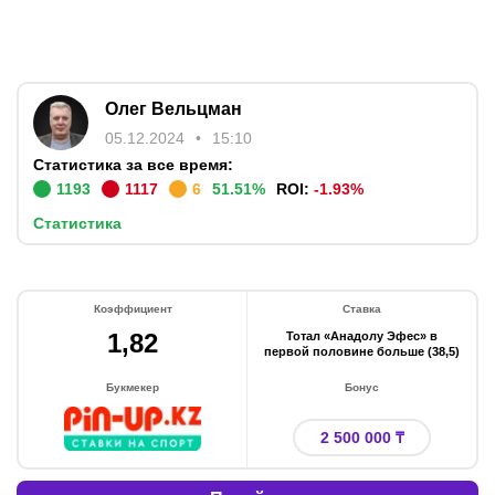
Олег Вельцман
05.12.2024
15:10
Статистика за все время:
1193
1117
6
51.51
%
ROI:
-1.93
%
Статистика
Коэффициент
Ставка
1,82
Тотал «Анадолу Эфес» в
первой половине больше (38,5)
Букмекер
Бонус
2 500 000 ₸