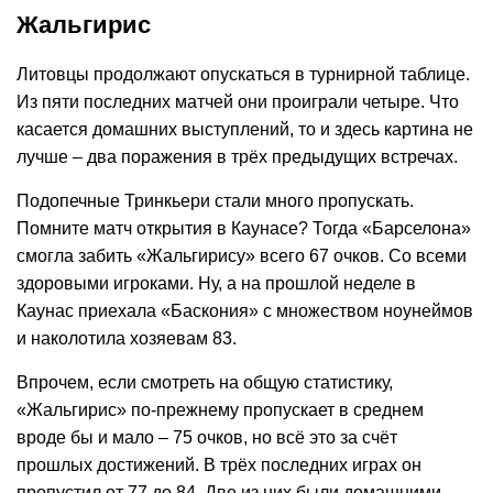
Жальгирис
Литовцы продолжают опускаться в турнирной таблице.
Из пяти последних матчей они проиграли четыре. Что
касается домашних выступлений, то и здесь картина не
лучше – два поражения в трёх предыдущих встречах.
Подопечные Тринкьери стали много пропускать.
Помните матч открытия в Каунасе? Тогда «Барселона»
смогла забить «Жальгирису» всего 67 очков. Со всеми
здоровыми игроками. Ну, а на прошлой неделе в
Каунас приехала «Баскония» с множеством ноунеймов
и наколотила хозяевам 83.
Впрочем, если смотреть на общую статистику,
«Жальгирис» по-прежнему пропускает в среднем
вроде бы и мало – 75 очков, но всё это за счёт
прошлых достижений. В трёх последних играх он
пропустил от 77 до 84. Две из них были домашними.