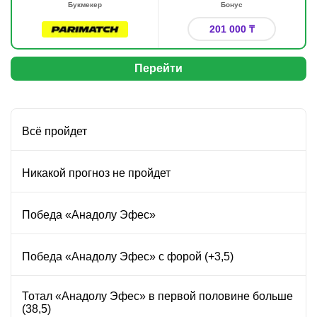
Букмекер
Бонус
201 000 ₸
Перейти
Всё пройдет
Никакой прогноз не пройдет
Победа «Анадолу Эфес»
Победа «Анадолу Эфес» с форой (+3,5)
Тотал «Анадолу Эфес» в первой половине больше
(38,5)