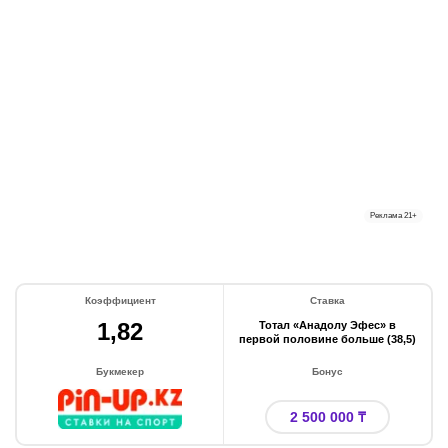
Реклама
21+
Коэффициент
Ставка
1,82
Тотал «Анадолу Эфес» в
первой половине больше (38,5)
Букмекер
Бонус
2 500 000 ₸