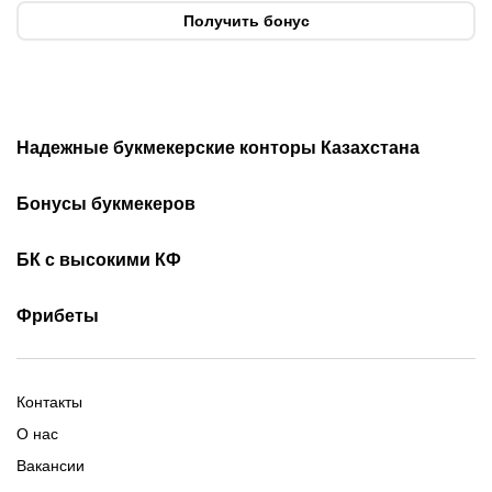
Получить бонус
Надежные букмекерские конторы Казахстана
Лучшие букмекеры
Обзор Олимп бет
Бонусы букмекеров
Приложения букмекеров
Бездепозитные бонусы
Olimpbet бонусы
БК с высокими КФ
Бонусы за регистрацию
Промокоды 1xBet
Скачать Ойнабет
Скачать OlimpBet
За установку приложения
Фрибеты
Промокоды Ubet
Скачать 1хБет
Ubet Android
Промокоды Олимпбет
Старым игрокам
Фрибет на День Рождения
Фрибеты без депозита
Фрибет 10000
Контакты
О нас
Вакансии