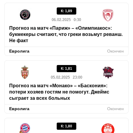
К
:
1,89
06.02.2025
0:30
Прогноз на матч «Париж» – «Олимпиакос»:
букмекеры считают, что греки возьмут реванш.
Не факт
Евролига
Окончен
К
:
1,81
05.02.2025
23:00
Прогноз на матч «Монако» – «Баскония»:
потери хозяев гостям не помогут. Джеймс
сыграет за всех больных
Евролига
Окончен
К
:
1,80