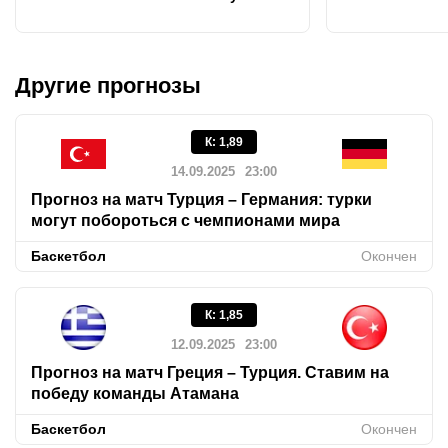
Другие прогнозы
К
:
1,89
14.09.2025
23:00
Прогноз на матч Турция – Германия: турки
могут побороться с чемпионами мира
Баскетбол
Окончен
К
:
1,85
12.09.2025
23:00
Прогноз на матч Греция – Турция. Ставим на
победу команды Атамана
Баскетбол
Окончен