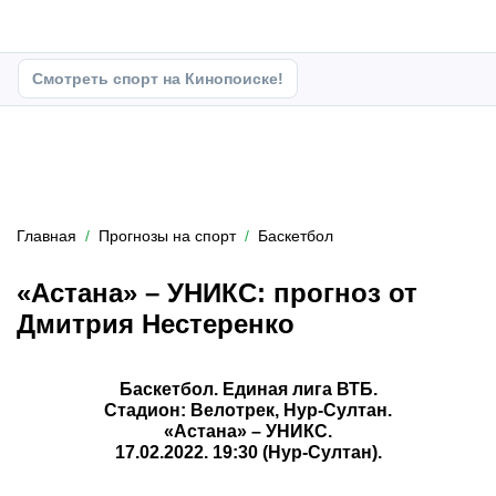
Смотреть спорт на Кинопоиске!
Главная
Прогнозы на спорт
Баскетбол
«Астана» – УНИКС: прогноз от
Дмитрия Нестеренко
Баскетбол. Единая лига ВТБ.
Стадион: Велотрек, Нур-Султан.
«Астана» – УНИКС.
17.02.2022. 19:30 (Нур-Султан).