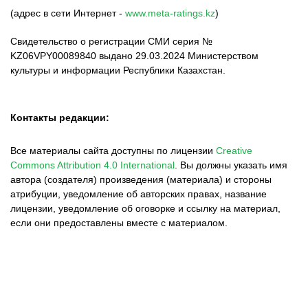
(адрес в сети Интернет -
www.meta-ratings.kz
)
Свидетельство о регистрации СМИ серия №
KZ06VPY00089840 выдано 29.03.2024 Министерством
культуры и информации Республики Казахстан.
Контакты редакции:
Все материалы сайта доступны по лицензии
Creative
Commons Attribution 4.0 International
.
Вы должны указать имя
автора (создателя) произведения (материала) и стороны
атрибуции, уведомление об авторских правах, название
лицензии, уведомление об оговорке и ссылку на материал,
если они предоставлены вместе с материалом.