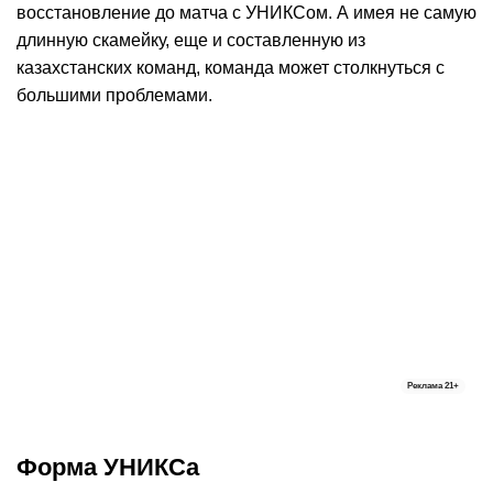
восстановление до матча с УНИКСом. А имея не самую
длинную скамейку, еще и составленную из
казахстанских команд, команда может столкнуться с
большими проблемами.
Реклама
21+
Форма УНИКСа