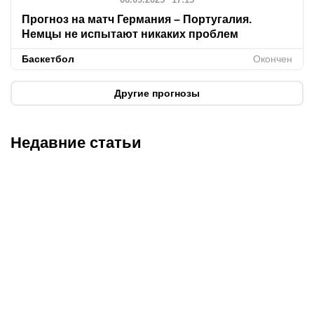
Прогноз на матч Германия – Португалия.
Немцы не испытают никаких проблем
Баскетбол
Окончен
Другие прогнозы
Недавние статьи
07.08.2026
2:30
05.08.2026
22:07
«Тобол» крупно проиграл
Где смотреть матч
«Партизану»: Казахстан
«Партизан» – «Тобол»