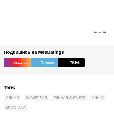
Реклама
21+
Подпишись на Metaratings
Instagram
Telegram
TikTok
Теги
:
ОЛИМП
БАСКЕТБОЛ
ЕДИНАЯ ЛИГА ВТБ
УНИКС
БК АСТАНА