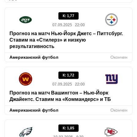
К
:
1,77
07.09.2025
22:00
Прогноз на матч Нью-Йорк Джетс – Питтсбург.
Ставим на «Стилерз» и низкую
результативность
Американский футбол
Окончен
К
:
1,72
07.09.2025
22:00
Прогноз на матч Вашингтон – Нью-Йорк
Джайентс. Ставим на «Коммандерс» и ТБ
Американский футбол
Окончен
К
:
1,85