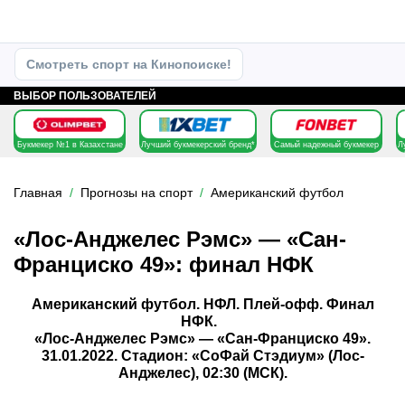
Смотреть спорт на Кинопоиске!
ВЫБОР ПОЛЬЗОВАТЕЛЕЙ
Букмекер №1 в Казахстане
Лучший букмекерский бренд*
Самый надежный букмекер
Л
Главная
Прогнозы на спорт
Американский футбол
«Лос-Анджелес Рэмс» — «Сан-
Франциско 49»: финал НФК
Американский футбол. НФЛ. Плей-офф. Финал
НФК.
«Лос-Анджелес Рэмс» — «Сан-Франциско 49».
31.01.2022. Стадион: «СоФай Стэдиум» (Лос-
Анджелес), 02:30 (МСК).