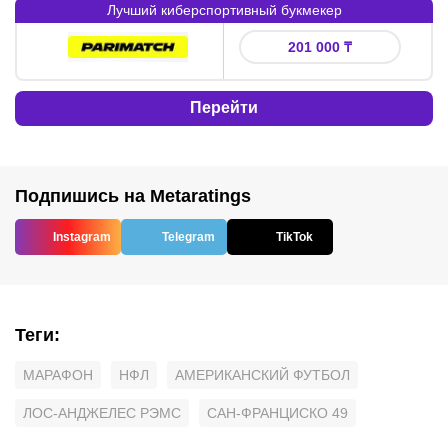
Лучший киберспортивный букмекер
Букмекер
:
Бонус
:
201 000 ₸
Перейти
Подпишись на Metaratings
Instagram
Telegram
TikTok
Теги
:
МАРАФОН
НФЛ
АМЕРИКАНСКИЙ ФУТБОЛ
ЛОС-АНДЖЕЛЕС РЭМС
САН-ФРАНЦИСКО 49