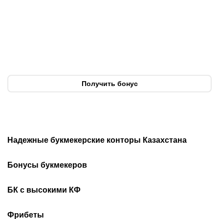
Где смотреть матч
Титульные бои
«Партизан» – «Тобол»
Женисулы – Гусаров и
онлайн в прямом эфире 7
Саралапов – Кенесбеков:
августа?
анонс турнира Naiza в
Китае
Получить бонус
Надежные букмекерские конторы Казахстана
Лучшие букмекеры
Обзор Олимп бет
Бонусы букмекеров
Приложения букмекеров
Бездепозитные бонусы
Olimpbet бонусы
БК с высокими КФ
Бонусы за регистрацию
Промокоды 1xBet
Скачать Ойнабет
Скачать OlimpBet
За установку приложения
Фрибеты
Промокоды Ubet