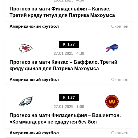
10.02.2025
4:30
Прогноз на матч Филадельфия – Канзас.
Третий кряду титул для Патрика Махоумса
Американский футбол
Окончен
К
:
1,77
27.01.2025
4:30
Прогноз на матч Канзас – Баффало. Третий
кряду финал для Патрика Махоумса
Американский футбол
Окончен
К
:
1,77
27.01.2025
1:00
Прогноз на матч Филадельфия – Вашингтон.
«Коммандерс» не сдадутся без боя
Американский футбол
Окончен