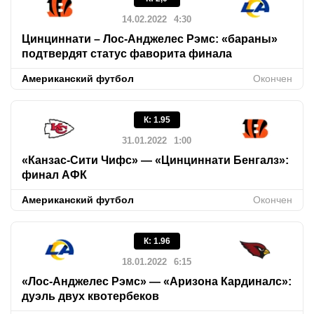
14.02.2022
4:30
Цинциннати – Лос-Анджелес Рэмс: «бараны»
подтвердят статус фаворита финала
Американский футбол
Окончен
К
:
1.95
31.01.2022
1:00
«Канзас-Сити Чифс» — «Цинциннати Бенгалз»:
финал АФК
Американский футбол
Окончен
К
:
1.96
18.01.2022
6:15
«Лос-Анджелес Рэмс» — «Аризона Кардиналс»:
дуэль двух квотербеков