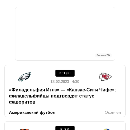
Реклама
21+
К
:
1,80
13.02.2023
4:30
«Филадельфия Иглз» — «Канзас-Сити Чифс»:
филадельфийцы подтвердят статус
фаворитов
Американский футбол
Окончен
К
:
2,0