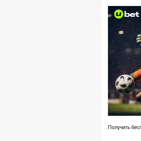
Получить бес