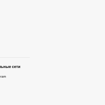
льные сети
gram