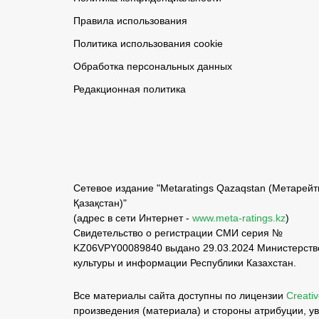
Правила использования
Политика использования cookie
Обработка персональных данных
Редакционная политика
Сетевое издание "Metaratings Qazaqstan (Метарейт
Қазақстан)"
(адрес в сети Интернет -
www.meta-ratings.kz
)
Свидетельство о регистрации СМИ серия №
KZ06VPY00089840 выдано 29.03.2024 Министерст
культуры и информации Республики Казахстан.
Все материалы сайта доступны по лицензии
Creativ
произведения (материала) и стороны атрибуции, ув