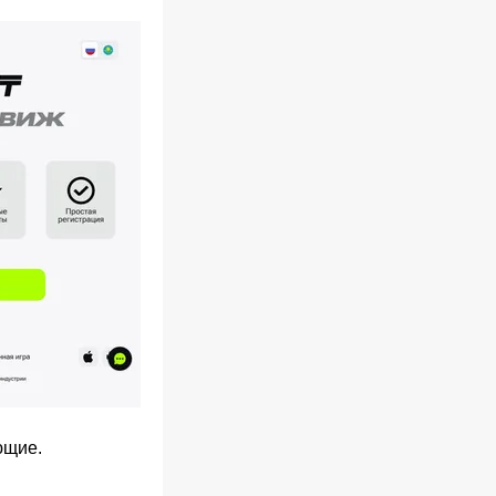
ющие.