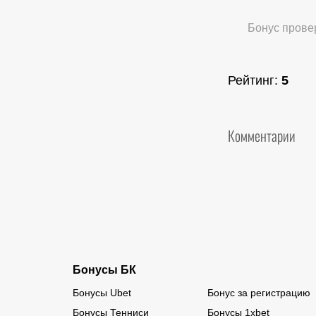
Бонус прове
Рейтинг
:
5
Комментарии
Бонусы БК
Бонусы Ubet
Бонус за регистрацию
Бонусы Тенниси
Бонусы 1xbet