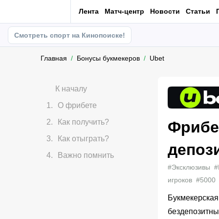
Лента
Матч-центр
Новости
Статьи
Смотреть спорт на Кинопоиске!
Главная
Бонусы букмекеров
Ubet
К началу
1
.
О фрибете
2
.
Как получить?
Фрибет
3
.
Как отыграть?
депоз
4
.
Важно помнить
#
Эксклюзивы
#
игроков
#
5000
Букмекерская
бездепозитный