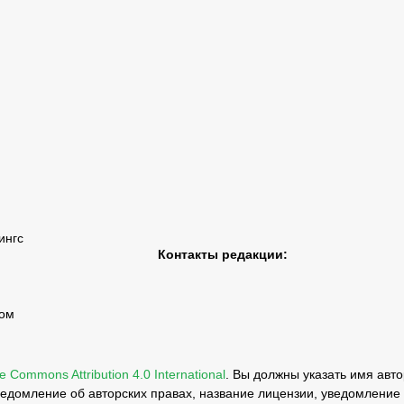
ингс
Контакты редакции:
вом
e Commons Attribution 4.0 International
.
Вы должны указать имя авто
едомление об авторских правах, название лицензии, уведомление 