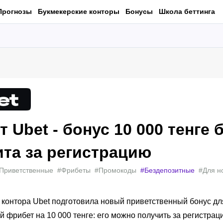
Прогнозы
Букмекерские конторы
Бонусы
Школа беттинга
 Ubet - бонус 10 000 тенге 
ита за регистрацию
Приветственные
#
Фрибеты
#
Промокоды
#
Бездепозитные
#
Для н
 контора Ubet подготовила новый приветственный бонус для
 фрибет на 10 000 тенге: его можно получить за регистра