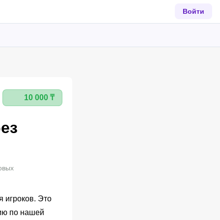
Войти
10 000 ₸
без
овых
 игроков. Это
цию по нашей