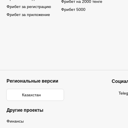
Фрибет на 2000 тенге
Фрибет за регистрацию
Фрибет 5000
Фрибет за приложение
Региональные версии
Социа
Tele
Казахстан
Другие проекты
Финансы