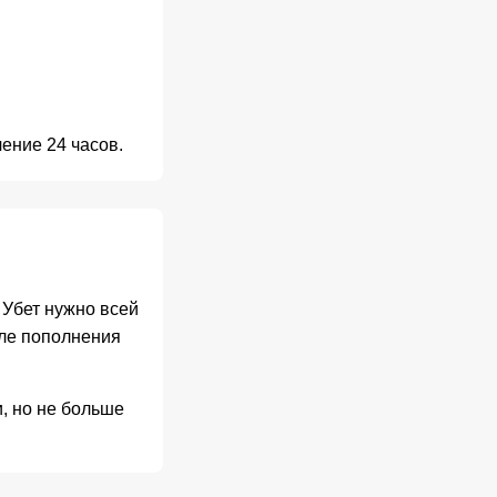
чение 24 часов.
 Убет нужно всей
сле пополнения
, но не больше