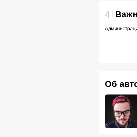
4
Важн
Администраци
Об авт