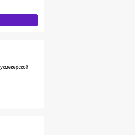
букмекерской