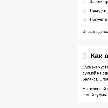
Зарегистр
Пройдите
Получите 
Вносить депоз
3
Как 
Букмекер уст
суммой на одн
баланса. Огр
На основной 
самой суммы ф